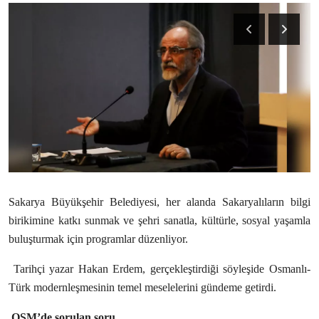
Ekonomi
Kütahya
Özel Haber
Teknoloji
Spor
TBMM Haberleri
Sakarya Büyükşehir Belediyesi, her alanda Sakaryalıların bilgi
Belediye
birikimine katkı sunmak ve şehri sanatla, kültürle, sosyal yaşamla
Sağlık
buluşturmak için programlar düzenliyor.
Tarihçi yazar Hakan Erdem, gerçekleştirdiği söyleşide Osmanlı-
SON DAKİKA
Türk modernleşmesinin temel meselelerini gündeme getirdi.
Asayiş
OSM’de sorulan soru