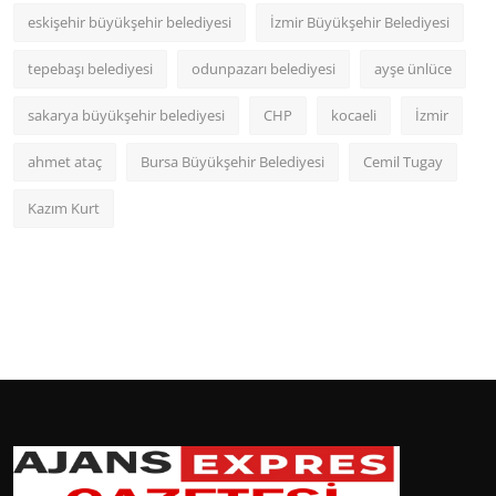
eskişehir büyükşehir belediyesi
İzmir Büyükşehir Belediyesi
tepebaşı belediyesi
odunpazarı belediyesi
ayşe ünlüce
sakarya büyükşehir belediyesi
CHP
kocaeli
İzmir
ahmet ataç
Bursa Büyükşehir Belediyesi
Cemil Tugay
Kazım Kurt