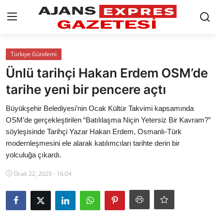
GİRİŞ YAP
Kayıt olmak
Türkiye Gündemi
Ünlü tarihçi Hakan Erdem OSM’de
AnaSayfa
tarihe yeni bir pencere açtı
Eskişehir Siyaset
Büyükşehir Belediyesi’nin Ocak Kültür Takvimi kapsamında
OSM’de gerçekleştirilen “Batılılaşma Niçin Yetersiz Bir Kavram?”
Siyaset
söyleşisinde Tarihçi Yazar Hakan Erdem, Osmanlı-Türk
modernleşmesini ele alarak katılımcıları tarihte derin bir
Türkiye Gündemi
yolculuğa çıkardı.
Yerel
Ocak 22, 2025 - 16:04
Siber Güvenlik
Eğitim