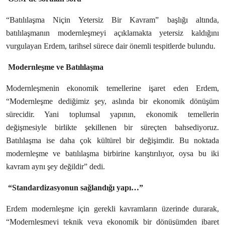
Köşe Yazısı
“Batılılaşma Niçin Yetersiz Bir Kavram” başlığı altında,
Dernek
batılılaşmanın modernleşmeyi açıklamakta yetersiz kaldığını
vurgulayan Erdem, tarihsel sürece dair önemli tespitlerde bulundu.
Galeri
Modernleşme ve Batılılaşma
Gastronomi
Modernleşmenin ekonomik temellerine işaret eden Erdem,
E-GAZETE
“Modernleşme dediğimiz şey, aslında bir ekonomik dönüşüm
sürecidir. Yani toplumsal yapının, ekonomik temellerin
değişmesiyle birlikte şekillenen bir süreçten bahsediyoruz.
Batılılaşma ise daha çok kültürel bir değişimdir. Bu noktada
modernleşme ve batılılaşma birbirine karıştırılıyor, oysa bu iki
kavram aynı şey değildir” dedi.
“Standardizasyonun sağlandığı yapı…”
Erdem modernleşme için gerekli kavramların üzerinde durarak,
“Modernleşmeyi teknik veya ekonomik bir dönüşümden ibaret