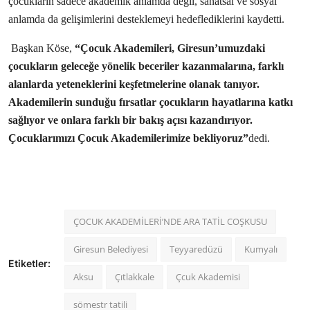
çocukların sadece akademik anlamda değil, sanatsal ve sosyal
anlamda da gelişimlerini desteklemeyi hedeflediklerini kaydetti.
Başkan Köse,
“Çocuk Akademileri, Giresun’umuzdaki
çocukların geleceğe yönelik beceriler kazanmalarına, farklı
alanlarda yeteneklerini keşfetmelerine olanak tanıyor.
Akademilerin sunduğu fırsatlar çocukların hayatlarına katkı
sağlıyor ve onlara farklı bir bakış açısı kazandırıyor.
Çocuklarımızı Çocuk Akademilerimize bekliyoruz”
dedi.
ÇOCUK AKADEMİLERİ’NDE ARA TATİL COŞKUSU
Giresun Belediyesi
Teyyaredüzü
Kumyalı
Etiketler:
Aksu
Çıtlakkale
Çcuk Akademisi
sömestr tatili