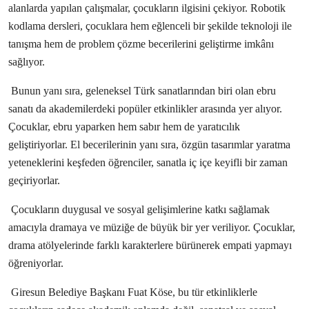
alanlarda yapılan çalışmalar, çocukların ilgisini çekiyor. Robotik
Köşe Yazısı
kodlama dersleri, çocuklara hem eğlenceli bir şekilde teknoloji ile
Dernek
tanışma hem de problem çözme becerilerini geliştirme imkânı
sağlıyor.
Galeri
Bunun yanı sıra, geleneksel Türk sanatlarından biri olan ebru
Gastronomi
sanatı da akademilerdeki popüler etkinlikler arasında yer alıyor.
Çocuklar, ebru yaparken hem sabır hem de yaratıcılık
E-GAZETE
geliştiriyorlar. El becerilerinin yanı sıra, özgün tasarımlar yaratma
yeteneklerini keşfeden öğrenciler, sanatla iç içe keyifli bir zaman
geçiriyorlar.
Çocukların duygusal ve sosyal gelişimlerine katkı sağlamak
amacıyla dramaya ve müziğe de büyük bir yer veriliyor. Çocuklar,
drama atölyelerinde farklı karakterlere bürünerek empati yapmayı
öğreniyorlar.
Giresun Belediye Başkanı Fuat Köse, bu tür etkinliklerle