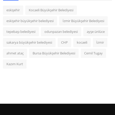
eskişehir
Kocaeli Büyükşehir Belediyesi
eskişehir büyükşehir belediyesi
İzmir Büyükşehir Belediyesi
tepebaşı belediyesi
odunpazarı belediyesi
ayşe ünlüce
sakarya büyükşehir belediyesi
CHP
kocaeli
İzmir
ahmet ataç
Bursa Büyükşehir Belediyesi
Cemil Tugay
Kazım Kurt