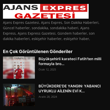
Ajans Expres Gazetesi, Ajans Expres, Son Dakika Haberleri,
Güncel haberler, sondakika, sondakika haberi, Ajans
Express, Ajans Express Gazetesi, Gündem haberler, son
dakika haberleri, eskişehir haberler, eskişehir haber,
En Çok Görüntülenen Gönderiler
Büyükşehirli karateci Fatih’ten milli
formayla bro...
Ocak 12, 2025
BÜYÜKDERE'DE YANGIN: YABANCI
UYRUKLU AİLENİN EVİ K...
Aralık 28, 2024