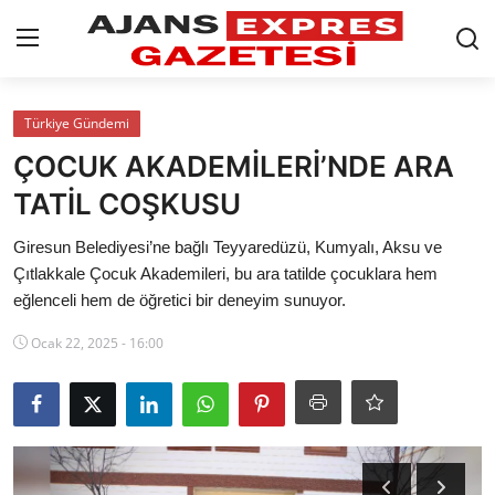
GİRİŞ YAP
Kayıt olmak
Türkiye Gündemi
ÇOCUK AKADEMİLERİ’NDE ARA
AnaSayfa
TATİL COŞKUSU
Eskişehir Siyaset
Giresun Belediyesi’ne bağlı Teyyaredüzü, Kumyalı, Aksu ve
Çıtlakkale Çocuk Akademileri, bu ara tatilde çocuklara hem
Siyaset
eğlenceli hem de öğretici bir deneyim sunuyor.
Türkiye Gündemi
Ocak 22, 2025 - 16:00
Yerel
Siber Güvenlik
Eğitim