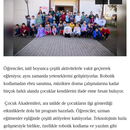
Ekonomi
Kütahya
Özel Haber
Teknoloji
Spor
Öğrenciler, tatil boyunca çeşitli aktivitelerle vakit geçirerek
TBMM Haberleri
eğleniyor, aynı zamanda yeteneklerini geliştiriyorlar. Robotik
kodlamadan ebru sanatına, müzikten drama çalışmalarına kadar
Belediye
birçok farklı alanda çocuklar kendilerini ifade etme fırsatı buluyor.
Sağlık
Çocuk Akademileri, ara tatilde de çocukların ilgi gösterdiği
SON DAKİKA
etkinliklerle dolu bir program hazırladı. Öğrenciler, uzman
eğitmenler eşliğinde çeşitli atölyelere katılıyorlar. Teknolojinin hızla
Asayiş
gelişmesiyle birlikte, özellikle robotik kodlama ve yazılım gibi