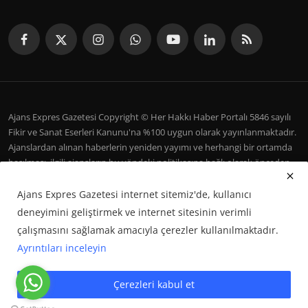
Ajans Expres Gazetesi Copyright © Her Hakkı Haber Portalı 5846 sayılı
Fikir ve Sanat Eserleri Kanunu'na %100 uygun olarak yayınlanmaktadır.
Ajanslardan alınan haberlerin yeniden yayımı ve herhangi bir ortamda
basılması, ilgili ajansların bu yöndeki politikasına bağlı olarak önceden
yazılı izin gerektirir.
Ajans Expres Gazetesi internet sitemiz'de, kullanıcı
İletişim
Şartlar ve Koşullar
Çerez Politikası
Künye
deneyimini geliştirmek ve internet sitesinin verimli
Galeri
çalışmasını sağlamak amacıyla çerezler kullanılmaktadır.
Ayrıntıları inceleyin
Google Haberler'de Bizi Takip Edin
Çerezleri kabul et