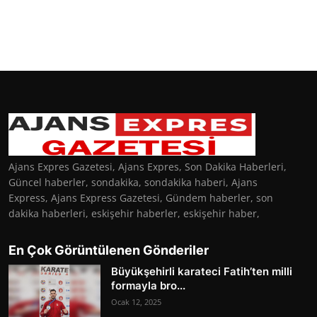
Ajans Expres Gazetesi, Ajans Expres, Son Dakika Haberleri,
Güncel haberler, sondakika, sondakika haberi, Ajans
Express, Ajans Express Gazetesi, Gündem haberler, son
dakika haberleri, eskişehir haberler, eskişehir haber,
En Çok Görüntülenen Gönderiler
Büyükşehirli karateci Fatih’ten milli
formayla bro...
Ocak 12, 2025