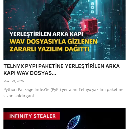
TELNYX PYPI PAKETİNE YERLEŞTİRİLEN ARKA
KAPI WAV DOSYAS...
Mart 29, 2026
Python Package Index’te (PyPI) yer alan Telnyx yazılım paketine
sızan saldırganl...