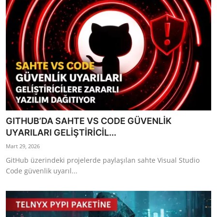
GITHUB’DA SAHTE VS CODE GÜVENLİK
UYARILARI GELİŞTİRİCİL...
Mart 29, 2026
GitHub üzerindeki projelerde paylaşılan sahte Visual Studio
Code güvenlik uyarıl...