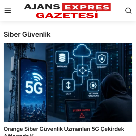
Siber Güvenlik
GİRİŞ YAP
Kayıt olmak
AnaSayfa
Eskişehir Siyaset
Siyaset
Türkiye Gündemi
Yerel
Siber Güvenlik
Orange Siber Güvenlik Uzmanları 5G Çekirdek
Eğitim