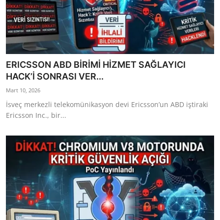
ERICSSON ABD BİRİMİ HİZMET SAĞLAYICI
HACK’İ SONRASI VER...
Mart 10, 2026
İsveç merkezli telekomünikasyon devi Ericsson’un ABD iştiraki
Ericsson Inc., bir...