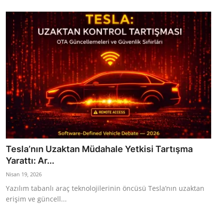
Tesla’nın Uzaktan Müdahale Yetkisi Tartışma
Yarattı: Ar...
Nisan 19, 2026
Yazılım tabanlı araç teknolojilerinin öncüsü Tesla’nın uzaktan
erişim ve güncell...