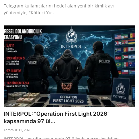
Telegram kullanıcılarını hedef alan yeni bir kimlik avı
yöntemiyle, "Köfteci Yus...
INTERPOL: “Operation First Light 2026”
kapsamında 97 ül...
Temmuz 11, 2026
INTERPOL koordinasyonunda 97 ülkede gerçekleştirilen