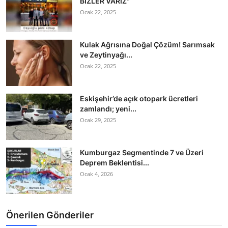
BİZLER VARIZ"
Ocak 22, 2025
Kulak Ağrısına Doğal Çözüm! Sarımsak
ve Zeytinyağı...
Ocak 22, 2025
Eskişehir’de açık otopark ücretleri
zamlandı; yeni...
Ocak 29, 2025
Kumburgaz Segmentinde 7 ve Üzeri
Deprem Beklentisi...
Ocak 4, 2026
Önerilen Gönderiler