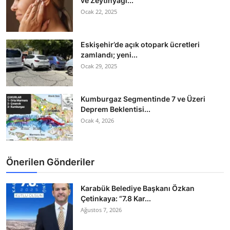
ve Zeytinyağı...
Köşe Yazısı
Ocak 22, 2025
Dernek
Eskişehir’de açık otopark ücretleri
Galeri
zamlandı; yeni...
Ocak 29, 2025
Gastronomi
Kumburgaz Segmentinde 7 ve Üzeri
E-GAZETE
Deprem Beklentisi...
Ocak 4, 2026
Önerilen Gönderiler
Karabük Belediye Başkanı Özkan
Çetinkaya: “7.8 Kar...
Ağustos 7, 2026