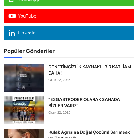
Ekonomi
YouTube
Kütahya
Linkedin
Özel Haber
Teknoloji
Popüler Gönderiler
Spor
DENETİMSİZLİK KAYNAKLI BİR KATLİAM
DAHA!
TBMM Haberleri
Ocak 22, 2025
Belediye
"ESGASTRODER OLARAK SAHADA
Sağlık
BİZLER VARIZ"
Ocak 22, 2025
SON DAKİKA
Asayiş
Kulak Ağrısına Doğal Çözüm! Sarımsak