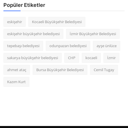
Popüler Etiketler
eskişehir
Kocaeli Büyükşehir Belediyesi
eskişehir büyükşehir belediyesi
İzmir Büyükşehir Belediyesi
tepebaşı belediyesi
odunpazarı belediyesi
ayşe ünlüce
sakarya büyükşehir belediyesi
CHP
kocaeli
İzmir
ahmet ataç
Bursa Büyükşehir Belediyesi
Cemil Tugay
Kazım Kurt