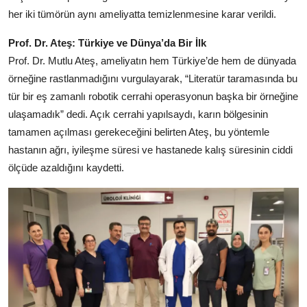
Köşe Yazısı
her iki tümörün aynı ameliyatta temizlenmesine karar verildi.
Dernek
Prof. Dr. Ateş: Türkiye ve Dünya’da Bir İlk
Prof. Dr. Mutlu Ateş, ameliyatın hem Türkiye’de hem de dünyada
Galeri
örneğine rastlanmadığını vurgulayarak, “Literatür taramasında bu
tür bir eş zamanlı robotik cerrahi operasyonun başka bir örneğine
Gastronomi
ulaşamadık” dedi. Açık cerrahi yapılsaydı, karın bölgesinin
tamamen açılması gerekeceğini belirten Ateş, bu yöntemle
E-GAZETE
hastanın ağrı, iyileşme süresi ve hastanede kalış süresinin ciddi
ölçüde azaldığını kaydetti.