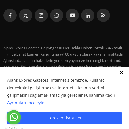
Ajans Expres Gazetesi Copyright © Her Hakkı Haber Portalı 5846 sayılı
Fikir ve Sanat Eserleri Kanunu'na %100 uygun olarak yayınlanmaktadır.
Ajanslardan alınan haberlerin yeniden yayımı ve herhangi bir ortamda
basılması, ilgili ajansların bu yöndeki politikasına bağlı olarak önceden
yazılı izin gerektirir.
Ajans Expres Gazetesi internet sitemiz'de, kullanıcı
İletişim
Şartlar ve Koşullar
Çerez Politikası
Künye
deneyimini geliştirmek ve internet sitesinin verimli
Galeri
çalışmasını sağlamak amacıyla çerezler kullanılmaktadır.
Ayrıntıları inceleyin
Google Haberler'de Bizi Takip Edin
Çerezleri kabul et