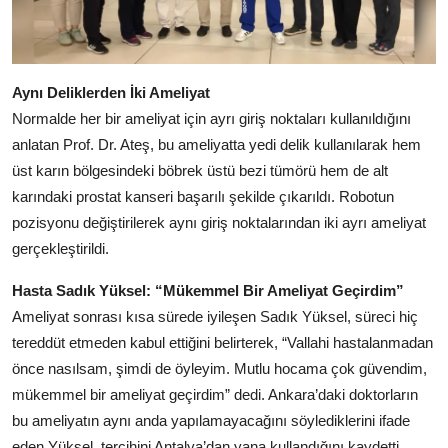
Aynı Deliklerden İki Ameliyat
Normalde her bir ameliyat için ayrı giriş noktaları kullanıldığını
anlatan Prof. Dr. Ateş, bu ameliyatta yedi delik kullanılarak hem
üst karın bölgesindeki böbrek üstü bezi tümörü hem de alt
karındaki prostat kanseri başarılı şekilde çıkarıldı. Robotun
pozisyonu değiştirilerek aynı giriş noktalarından iki ayrı ameliyat
gerçekleştirildi.
Hasta Sadık Yüksel: “Mükemmel Bir Ameliyat Geçirdim”
Ameliyat sonrası kısa sürede iyileşen Sadık Yüksel, süreci hiç
tereddüt etmeden kabul ettiğini belirterek, “Vallahi hastalanmadan
önce nasılsam, şimdi de öyleyim. Mutlu hocama çok güvendim,
mükemmel bir ameliyat geçirdim” dedi. Ankara’daki doktorların
bu ameliyatın aynı anda yapılamayacağını söylediklerini ifade
eden Yüksel, tercihini Antalya’dan yana kullandığını kaydetti.