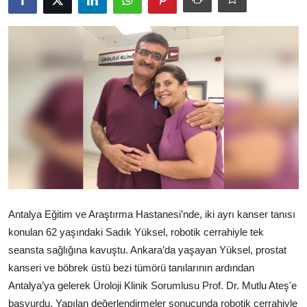
Ekonomi
Kütahya
Özel Haber
Teknoloji
Spor
TBMM Haberleri
Belediye
Antalya Eğitim ve Araştırma Hastanesi’nde, iki ayrı kanser tanısı
Sağlık
konulan 62 yaşındaki Sadık Yüksel, robotik cerrahiyle tek
seansta sağlığına kavuştu. Ankara’da yaşayan Yüksel, prostat
SON DAKİKA
kanseri ve böbrek üstü bezi tümörü tanılarının ardından
Antalya’ya gelerek Üroloji Klinik Sorumlusu Prof. Dr. Mutlu Ateş'e
Asayiş
başvurdu. Yapılan değerlendirmeler sonucunda robotik cerrahiyle