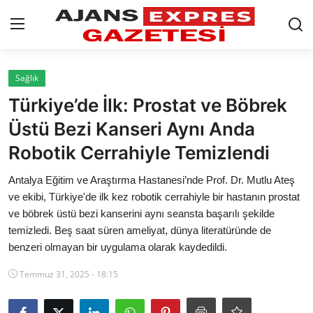
GİRİŞ YAP
Kayıt olmak
Sağlık
Türkiye’de İlk: Prostat ve Böbrek
AnaSayfa
Üstü Bezi Kanseri Aynı Anda
Eskişehir Siyaset
Robotik Cerrahiyle Temizlendi
Siyaset
Antalya Eğitim ve Araştırma Hastanesi’nde Prof. Dr. Mutlu Ateş
ve ekibi, Türkiye'de ilk kez robotik cerrahiyle bir hastanın prostat
Türkiye Gündemi
ve böbrek üstü bezi kanserini aynı seansta başarılı şekilde
temizledi. Beş saat süren ameliyat, dünya literatüründe de
Yerel
benzeri olmayan bir uygulama olarak kaydedildi.
Siber Güvenlik
Temmuz 31, 2025 - 18:15
Eğitim