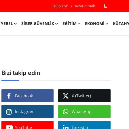
GİRİŞ YAP
/
Kayıt olmak
YEREL
SIBER GÜVENLIK
EĞITIM
EKONOMI
KÜTAH
Bizi takip edin
Facebook
X (Twitter)
Instagram
WhatsApp
YouTube
Linkedin