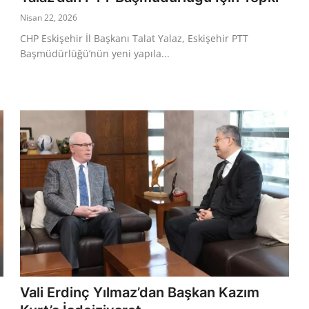
Nisan 22, 2026
CHP Eskişehir İl Başkanı Talat Yalaz, Eskişehir PTT
Başmüdürlüğü’nün yeni yapıla...
Vali Erdinç Yılmaz’dan Başkan Kazım