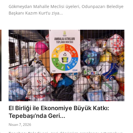
Gökmeydan Mahalle Meclisi üyeleri, Odunpazarı Belediye
Başkanı Kazım Kurt’u ziya...
El Birliği ile Ekonomiye Büyük Katkı:
Tepebaşı’nda Geri...
Nisan 7, 2026