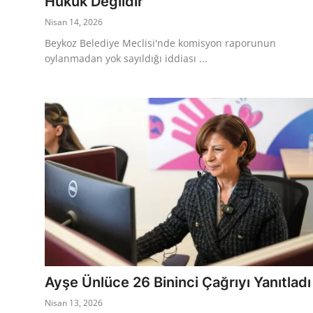
Hukuk Değildir
Nisan 14, 2026
Beykoz Belediye Meclisi'nde komisyon raporunun
oylanmadan yok sayıldığı iddiası ...
Ayşe Ünlüce 26 Bininci Çağrıyı Yanıtladı
Nisan 13, 2026