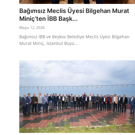
Bağımsız Meclis Üyesi Bilgehan Murat
Köşe Yazısı
Miniç’ten İBB Başk...
Dernek
Mayıs 12, 2026
Bağımsız İBB ve Beykoz Belediye Meclis Üyesi Bilgehan
Galeri
Murat Miniç, İstanbul Büyü...
Gastronomi
E-GAZETE