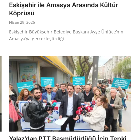
Eskişehir ile Amasya Arasında Kültür
Köprüsü
Nisan 29, 2026
Eskişehir Büyükşehir Belediye Başkanı Ayşe Ünlüce’nin
Amasya’ya gerçekleştirdiği...
Yalaz’dan PTT Başmüdürlüğü İçin Tepki