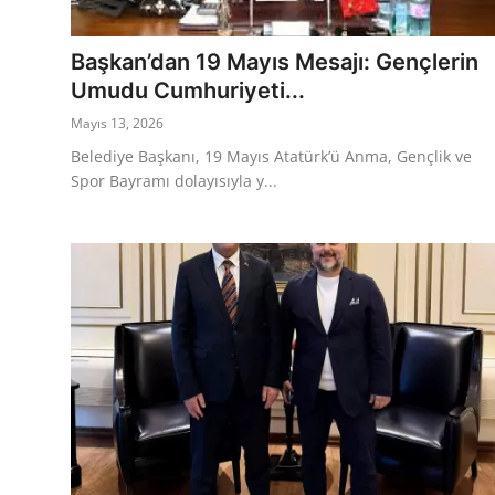
Eğitim
Ekonomi
Başkan’dan 19 Mayıs Mesajı: Gençlerin
Umudu Cumhuriyeti...
Kütahya
Mayıs 13, 2026
Özel Haber
Belediye Başkanı, 19 Mayıs Atatürk’ü Anma, Gençlik ve
Spor Bayramı dolayısıyla y...
Teknoloji
Spor
TBMM Haberleri
Belediye
Sağlık
SON DAKİKA
Asayiş