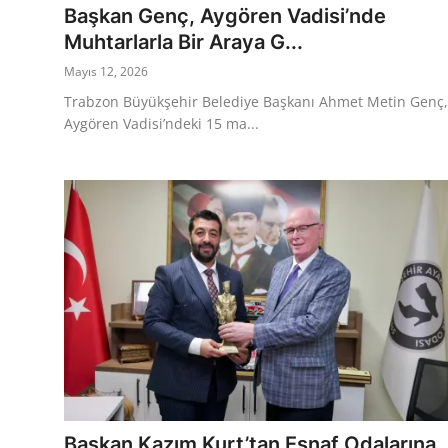
Başkan Genç, Aygören Vadisi’nde
Muhtarlarla Bir Araya G...
Mayıs 12, 2026
Trabzon Büyükşehir Belediye Başkanı Ahmet Metin Genç,
Aygören Vadisi’ndeki 15 ma...
Başkan Kazım Kurt’tan Esnaf Odalarına