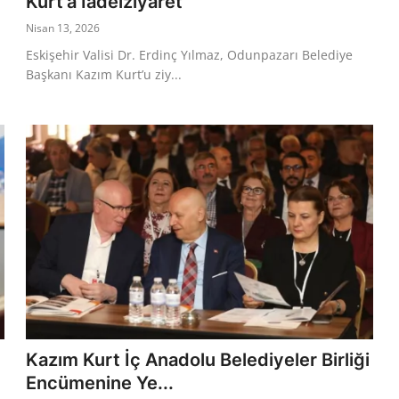
Kurt’a İadeiziyaret
Nisan 13, 2026
Eskişehir Valisi Dr. Erdinç Yılmaz, Odunpazarı Belediye
Başkanı Kazım Kurt’u ziy...
Kazım Kurt İç Anadolu Belediyeler Birliği
Encümenine Ye...