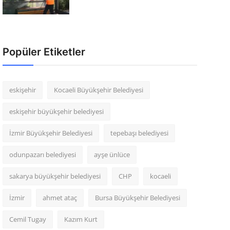
Popüler Etiketler
eskişehir
Kocaeli Büyükşehir Belediyesi
eskişehir büyükşehir belediyesi
İzmir Büyükşehir Belediyesi
tepebaşı belediyesi
odunpazarı belediyesi
ayşe ünlüce
sakarya büyükşehir belediyesi
CHP
kocaeli
İzmir
ahmet ataç
Bursa Büyükşehir Belediyesi
Cemil Tugay
Kazım Kurt