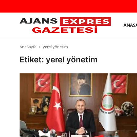
ANAS
GİRİŞ
Kayıt
YAP
olmak
AnaSayfa
yerel yönetim
AnaSayfa
Etiket: yerel yönetim
Eskişehir Siyaset
Siyaset
Türkiye Gündemi
Yerel
Siber Güvenlik