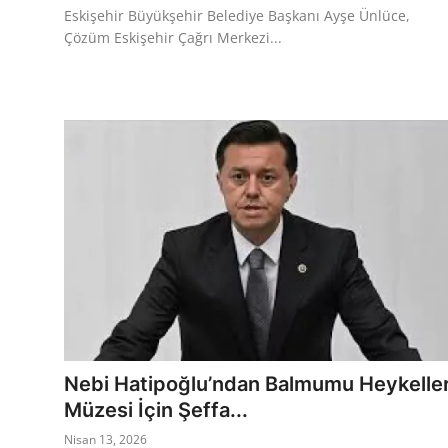
Eskişehir Büyükşehir Belediye Başkanı Ayşe Ünlüce,
Çözüm Eskişehir Çağrı Merkezi...
Nebi Hatipoğlu’ndan Balmumu Heykelle
Müzesi İçin Şeffa...
Nisan 13, 2026