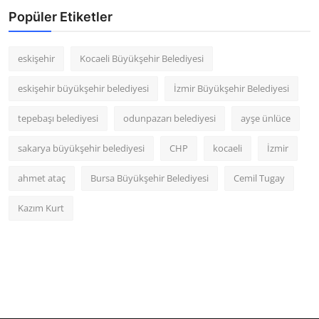
Popüler Etiketler
eskişehir
Kocaeli Büyükşehir Belediyesi
eskişehir büyükşehir belediyesi
İzmir Büyükşehir Belediyesi
tepebaşı belediyesi
odunpazarı belediyesi
ayşe ünlüce
sakarya büyükşehir belediyesi
CHP
kocaeli
İzmir
ahmet ataç
Bursa Büyükşehir Belediyesi
Cemil Tugay
Kazım Kurt