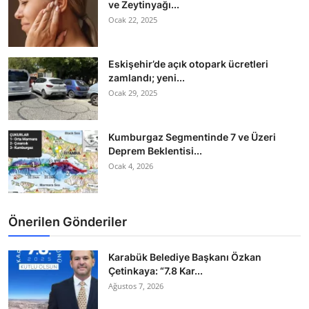
ve Zeytinyağı...
Ocak 22, 2025
Eskişehir’de açık otopark ücretleri
zamlandı; yeni...
Ocak 29, 2025
Kumburgaz Segmentinde 7 ve Üzeri
Deprem Beklentisi...
Ocak 4, 2026
Önerilen Gönderiler
Karabük Belediye Başkanı Özkan
Çetinkaya: “7.8 Kar...
Ağustos 7, 2026