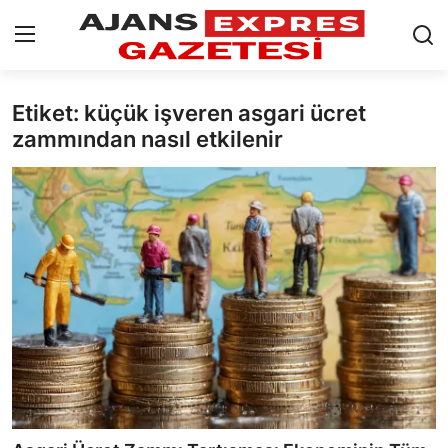
Etiket: küçük işveren asgari ücret
GİRİŞ YAP
Kayıt olmak
zammından nasıl etkilenir
AnaSayfa
Eskişehir Siyaset
Siyaset
Türkiye Gündemi
Yerel
Siber Güvenlik
Eğitim