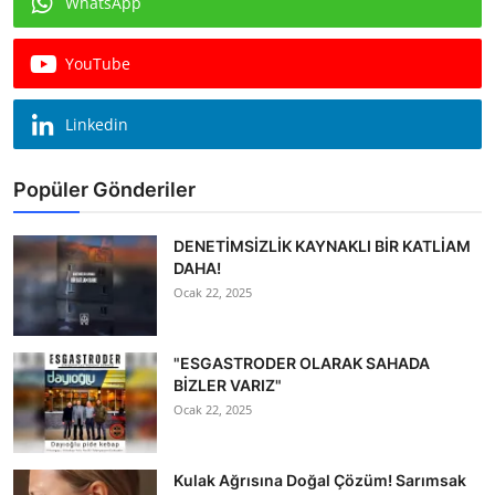
WhatsApp
Köşe Yazısı
YouTube
Dernek
Galeri
Linkedin
Gastronomi
Popüler Gönderiler
E-GAZETE
DENETİMSİZLİK KAYNAKLI BİR KATLİAM
DAHA!
Ocak 22, 2025
"ESGASTRODER OLARAK SAHADA
BİZLER VARIZ"
Ocak 22, 2025
Kulak Ağrısına Doğal Çözüm! Sarımsak