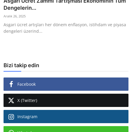
Asgari Ücret Zammı Tartışması Ekonominin Tüm
Dengelerin...
Ekonomi
Aralık 26, 2025
Kütahya
Asgari ücret artışları her dönem enflasyon, istihdam ve piyasa
dengeleri üzerind...
Özel Haber
Teknoloji
Spor
Bizi takip edin
TBMM Haberleri
Facebook
Belediye
Sağlık
X (Twitter)
SON DAKİKA
Instagram
Asayiş