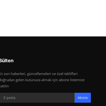
Bülten
En son haberleri, güncellemeleri ve özel teklifleri
doğrudan gelen kutunuza almak için abone listemize
katılın
Abone