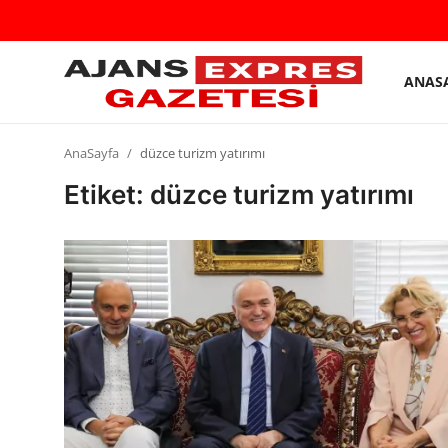
ANAS
GİRİŞ
Kayıt
YAP
olmak
AnaSayfa
düzce turizm yatırımı
AnaSayfa
Etiket: düzce turizm yatırımı
Eskişehir Siyaset
Siyaset
Türkiye Gündemi
Yerel
Siber Güvenlik