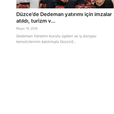
Eğitim
Ekonomi
Düzce’de Dedeman yatırımı için imzalar
atıldı, turizm v...
Kütahya
Mayıs 16, 2026
Özel Haber
Dedeman Yönetim Kurulu üyeleri ve iş dünyası
temsilcilerinin katılımıyla Düzce’d...
Teknoloji
Spor
TBMM Haberleri
Belediye
Sağlık
SON DAKİKA
Asayiş