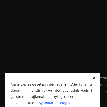
Ajans Expres Gazetesi Copyright © Her Hakkı Haber Portalı
Ajans Expres Gazetesi internet sitemiz'de, kullanıcı
Eserleri Kanunu'na %100 uygun olarak yayınlanmaktadır.
deneyimini geliştirmek ve internet sitesinin verimli
yeniden yayımı ve herhangi bir ortamda basılması, ilgili 
çalışmasını sağlamak amacıyla çerezler
politikasına bağlı olarak önceden yazılı izin gerektirir.
kullanılmaktadır.
Ayrıntıları inceleyin