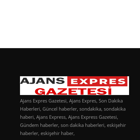
Ajans Expres Gazetesi, Ajans Expres, Son Dakika
Haberleri, Güncel haberler, sondakika, sondakika
haberi, Ajans Express, Ajans Express Gazetesi,
Gündem haberler, son dakika haberleri, eskişehir
haberler, eskişehir haber,