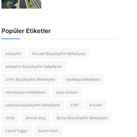
Popüler Etiketler
eskişehir
Kocaeli Büyükşehir Belediyesi
eskişehir büyükşehir belediyesi
İzmir Büyükşehir Belediyesi
tepebaşı belediyesi
odunpazarı belediyesi
ayşe ünlüce
sakarya büyükşehir belediyesi
CHP
kocaeli
İzmir
ahmet ataç
Bursa Büyükşehir Belediyesi
Cemil Tugay
Kazım Kurt