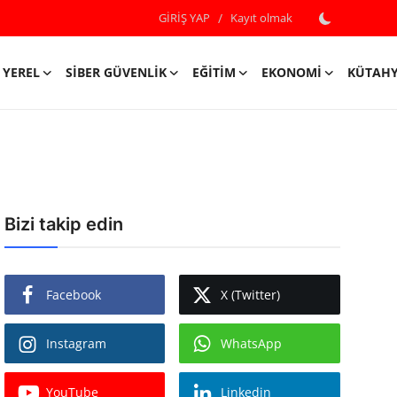
GİRİŞ YAP
/
Kayıt olmak
YEREL
SIBER GÜVENLIK
EĞITIM
EKONOMI
KÜTAH
Bizi takip edin
Facebook
X (Twitter)
Instagram
WhatsApp
YouTube
Linkedin