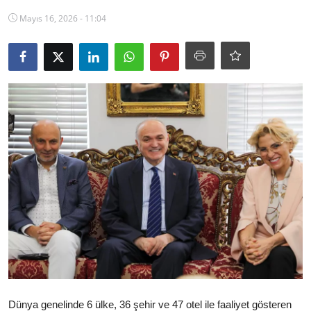
Ekonomi
Mayıs 16, 2026 - 11:04
Kütahya
Özel Haber
Teknoloji
Spor
TBMM Haberleri
Belediye
Sağlık
SON DAKİKA
Asayiş
Dünya genelinde 6 ülke, 36 şehir ve 47 otel ile faaliyet gösteren