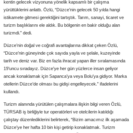
kentin gelecek vizyonuna yönelik kapsamlı bir çalışma
yürüttüklerini anlattı. Özlü, “Düzce’nin gelecek 50 yılda hangi
istikamete gitmesi gerektiğini tartıştık. Tarım, sanayi, ticaret ve
turizm başlıklarını ele aldık. Bu bölgenin en bakir olduğu alan
turizmdi.” dedi.
Düzce’nin doğal ve coğrafi avantajlarına dikkat çeken Özlü,
“Düzce’nin güneyinde çok sayıda yayla ve şelale, kuzeyinde
tarih ve deniz var. Biz en fazla ihracat yapan iller sıralamasında
19’uncu sıradayız. Düzce’ye her gün yüzlerce insan geliyor
ancak konaklamak için Sapanca’ya veya Bolu’ya gidiyor. Marka
otellerin Düzce’de olması bu gidişi engelleyecek.” ifadelerini
kullandı.
Turizm alanında yürütülen çalışmalara ilişkin bilgi veren Özlü,
TÜRSAB iş birliğiyle tur operatörleri ve otelcilerin katıldığı
çalıştay düzenlediklerini belirterek, “Bizim amacımız ilk aşamada
Düzce’ye her hafta 10 bin kişi getirip konaklatmak. Turizm