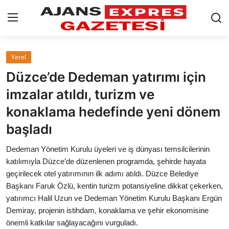
GİRİŞ YAP
Kayıt olmak
Yerel
Düzce’de Dedeman yatırımı için
AnaSayfa
imzalar atıldı, turizm ve
Eskişehir Siyaset
konaklama hedefinde yeni dönem
başladı
Siyaset
Dedeman Yönetim Kurulu üyeleri ve iş dünyası temsilcilerinin
Türkiye Gündemi
katılımıyla Düzce’de düzenlenen programda, şehirde hayata
geçirilecek otel yatırımının ilk adımı atıldı. Düzce Belediye
Yerel
Başkanı Faruk Özlü, kentin turizm potansiyeline dikkat çekerken,
Siber Güvenlik
yatırımcı Halil Uzun ve Dedeman Yönetim Kurulu Başkanı Ergün
Demiray, projenin istihdam, konaklama ve şehir ekonomisine
Eğitim
önemli katkılar sağlayacağını vurguladı.