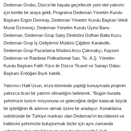
Dedeman Grubu, Düzce’de hayata geçirilecek yeni otel yatırımı
Köşe Yazısı
için kentte bir araya geldi. Programa Dedeman Yönetim Kurulu
Dernek
Başkanı Ergün Demiray, Dedeman Yönetim Kurulu Başkan Vekili
Murat Özmestçi, Dedeman Yönetim Kurulu Üyesi Banu
Galeri
Dedeman, Dedeman Grup Satış Direktörü Gülhan Balta Kuzu,
Dedeman Grup İş Geliştirme Müdürü Çiğdem Karakelle,
Gastronomi
Dedeman Grup Pazarlama Müdürü Arzu Çakmakçı, Kayseri
E-GAZETE
Dedeman ve Rainbow Polikarbonat San. Tic. A.Ş. Yönetim
Kurulu Başkanı Fatih Yüce ile Düzce Ticaret ve Sanayi Odası
Başkanı Erdoğan Bıyık katıldı.
Yatırımcı Halil Uzun, imza töreninde yaptığı konuşmada projenin
yalnızca ticari bir yatırım olmadığını belirterek, “Bugün burada
şehrimizin turizm misyonuna ve geleceğine değer katacak büyük
bir işbirliğinin ilk adımını atmak üzere bir aradayız. Konaklama
sektöründe bir Türkiye markası olan Dedeman’ın tecrübesini ve
kalitesini şehrimizle buluşturmak bizler için aynı zamanda