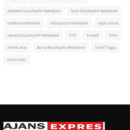
eskişehir büyükşehir belediyesi
İzmir Büyükşehir Belediyesi
tepebaşı belediyesi
odunpazarı belediyesi
ayşe ünlüce
sakarya büyükşehir belediyesi
CHP
kocaeli
İzmir
ahmet ataç
Bursa Büyükşehir Belediyesi
Cemil Tugay
Kazım Kurt