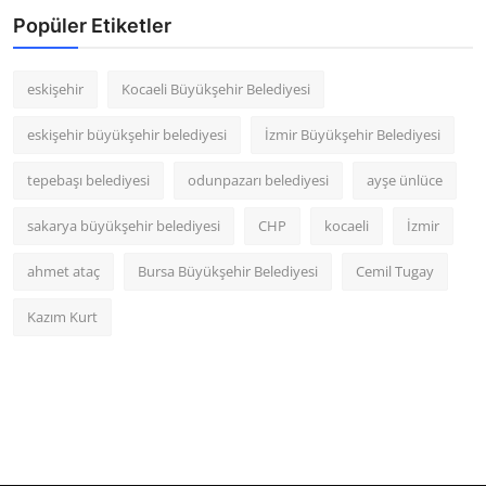
Popüler Etiketler
eskişehir
Kocaeli Büyükşehir Belediyesi
eskişehir büyükşehir belediyesi
İzmir Büyükşehir Belediyesi
tepebaşı belediyesi
odunpazarı belediyesi
ayşe ünlüce
sakarya büyükşehir belediyesi
CHP
kocaeli
İzmir
ahmet ataç
Bursa Büyükşehir Belediyesi
Cemil Tugay
Kazım Kurt