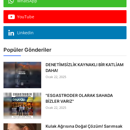
WhatsApp
Köşe Yazısı
YouTube
Dernek
Galeri
Linkedin
Gastronomi
Popüler Gönderiler
E-GAZETE
DENETİMSİZLİK KAYNAKLI BİR KATLİAM
DAHA!
Ocak 22, 2025
"ESGASTRODER OLARAK SAHADA
BİZLER VARIZ"
Ocak 22, 2025
Kulak Ağrısına Doğal Çözüm! Sarımsak