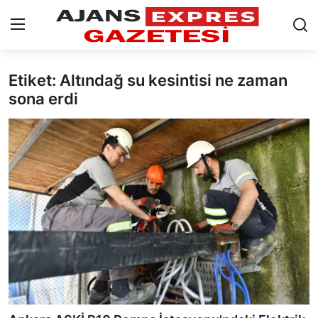
Etiket: Altındağ su kesintisi ne zaman
GİRİŞ YAP
Kayıt olmak
sona erdi
AnaSayfa
Eskişehir Siyaset
Siyaset
Türkiye Gündemi
Yerel
Siber Güvenlik
Eğitim