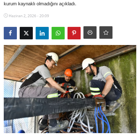
kurum kaynaklı olmadığını açıkladı.
Ekonomi
Haziran 2, 2026 - 20:09
Kütahya
Özel Haber
Teknoloji
Spor
TBMM Haberleri
Belediye
Sağlık
SON DAKİKA
Asayiş