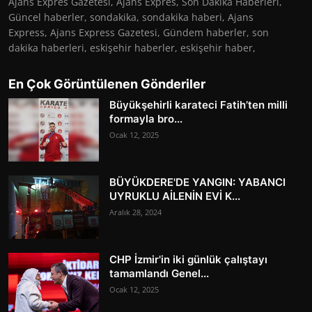
Ajans Expres Gazetesi, Ajans Expres, Son Dakika Haberleri,
Güncel haberler, sondakika, sondakika haberi, Ajans
Express, Ajans Express Gazetesi, Gündem haberler, son
dakika haberleri, eskişehir haberler, eskişehir haber,
En Çok Görüntülenen Gönderiler
Büyükşehirli karateci Fatih’ten milli
formayla bro...
Ocak 12, 2025
BÜYÜKDERE'DE YANGIN: YABANCI
UYRUKLU AİLENİN EVİ K...
Aralık 28, 2024
CHP İzmir'in iki günlük çalıştayı
tamamlandı Genel...
Ocak 12, 2025