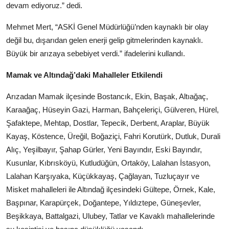
devam ediyoruz.” dedi.
Mehmet Mert, “ASKİ Genel Müdürlüğü’nden kaynaklı bir olay
değil bu, dışarıdan gelen enerji gelip gitmelerinden kaynaklı.
Büyük bir arızaya sebebiyet verdi.” ifadelerini kullandı.
Mamak ve Altındağ’daki Mahalleler Etkilendi
Arızadan Mamak ilçesinde Bostancık, Ekin, Başak, Altıağaç,
Karaağaç, Hüseyin Gazi, Harman, Bahçeleriçi, Gülveren, Hürel,
Şafaktepe, Mehtap, Dostlar, Tepecik, Derbent, Araplar, Büyük
Kayaş, Köstence, Üreğil, Boğaziçi, Fahri Korutürk, Dutluk, Durali
Alıç, Yeşilbayır, Şahap Gürler, Yeni Bayındır, Eski Bayındır,
Kusunlar, Kıbrısköyü, Kutludüğün, Ortaköy, Lalahan İstasyon,
Lalahan Karşıyaka, Küçükkayaş, Çağlayan, Tuzluçayır ve
Misket mahalleleri ile Altındağ ilçesindeki Gültepe, Örnek, Kale,
Başpınar, Karapürçek, Doğantepe, Yıldıztepe, Güneşevler,
Beşikkaya, Battalgazi, Ulubey, Tatlar ve Kavaklı mahallelerinde