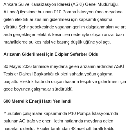
Ankara Su ve Kanalizasyon İdaresi (ASKİ) Genel Müdürlüğü,
Köşe Yazısı
Altındağ ilçesinde bulunan P10 Pompa İstasyonu’nda meydana
Dernek
gelen elektrik arızasının giderilmesi için kapsamlı çalışma
yürüttü. Şehir şebekesinde yaşanan gerilim dalgalanmaları ve art
Galeri
arda gerçekleşen elektrik kesintileri nedeniyle oluşan arıza, bazı
mahallelerde su kesintisi ve basınç düşüklüğüne yol açtı.
Gastronomi
Arızanın Giderilmesi İçin Ekipler Seferber Oldu
E-GAZETE
30 Mayıs 2026 tarihinde meydana gelen arızanın ardından ASKİ
Tesisler Dairesi Başkanlığı ekipleri sahada yoğun çalışma
başlattı. Elektrik hattında oluşan hasarın tespiti ve giderilmesi için
gece boyunca çalışmalar sürdürüldü.
600 Metrelik Enerji Hattı Yenilendi
Yürütülen çalışmalar kapsamında P10 Pompa İstasyonu’nda
bulunan AG trafo ve enerji iletim hatlarında meydana gelen
hasarlar giderildi. Ekipler tarafından 48 adet çift taraflı kablo