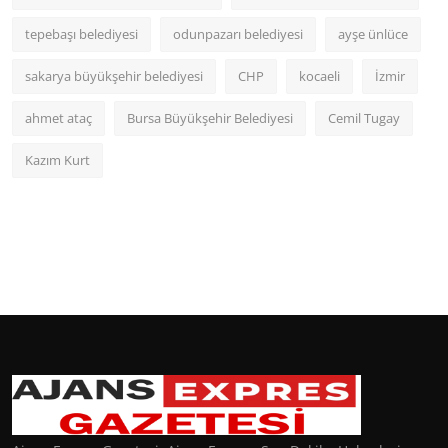
tepebaşı belediyesi
odunpazarı belediyesi
ayşe ünlüce
sakarya büyükşehir belediyesi
CHP
kocaeli
İzmir
ahmet ataç
Bursa Büyükşehir Belediyesi
Cemil Tugay
Kazım Kurt