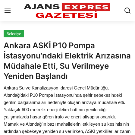
GİRİŞ YAP
Kayıt olmak
Belediye
Ankara ASKİ P10 Pompa
AnaSayfa
İstasyonu’ndaki Elektrik Arızasına
Eskişehir Siyaset
Müdahale Etti, Su Verilmeye
Yeniden Başlandı
Siyaset
Ankara Su ve Kanalizasyon İdaresi Genel Müdürlüğü,
Türkiye Gündemi
Altındağ’daki P10 Pompa İstasyonu’nda şehir şebekesindeki
gerilim dalgalanmaları nedeniyle oluşan arızaya müdahale etti.
Yerel
Yaklaşık 600 metrelik enerji iletim hattının yenilendiği
Siber Güvenlik
çalışmalarda hasar gören trafo ve enerji altyapısı onarıldı.
Mamak ve Altındağ’ın bazı mahallelerini etkileyen su kesintisinin
Eğitim
ardından şebekeye yeniden su verilirken, ASKİ yetkilileri arızanın