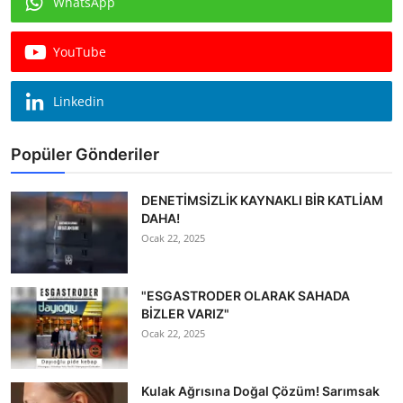
WhatsApp
Köşe Yazısı
YouTube
Dernek
Galeri
Linkedin
Gastronomi
Popüler Gönderiler
E-GAZETE
DENETİMSİZLİK KAYNAKLI BİR KATLİAM
DAHA!
Ocak 22, 2025
"ESGASTRODER OLARAK SAHADA
BİZLER VARIZ"
Ocak 22, 2025
Kulak Ağrısına Doğal Çözüm! Sarımsak