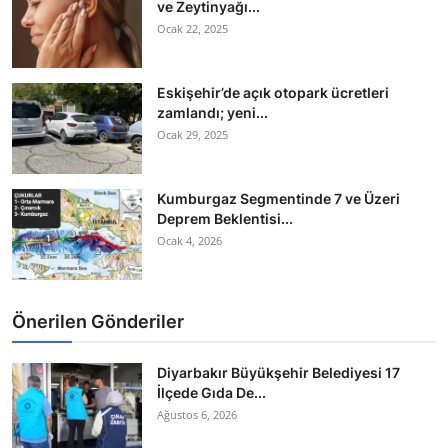
ve Zeytinyağı...
Ocak 22, 2025
Eskişehir’de açık otopark ücretleri
zamlandı; yeni...
Ocak 29, 2025
Kumburgaz Segmentinde 7 ve Üzeri
Deprem Beklentisi...
Ocak 4, 2026
Önerilen Gönderiler
Diyarbakır Büyükşehir Belediyesi 17
İlçede Gıda De...
Ağustos 6, 2026