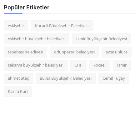
Popüler Etiketler
eskişehir
Kocaeli Büyükşehir Belediyesi
eskişehir büyükşehir belediyesi
İzmir Büyükşehir Belediyesi
tepebaşı belediyesi
odunpazarı belediyesi
ayşe ünlüce
sakarya büyükşehir belediyesi
CHP
kocaeli
İzmir
ahmet ataç
Bursa Büyükşehir Belediyesi
Cemil Tugay
Kazım Kurt