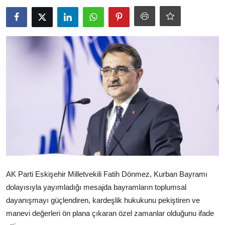
Ekonomi
Kütahya
Özel Haber
Teknoloji
Spor
TBMM Haberleri
Belediye
Sağlık
AK Parti Eskişehir Milletvekili Fatih Dönmez, Kurban Bayramı
dolayısıyla yayımladığı mesajda bayramların toplumsal
SON DAKİKA
dayanışmayı güçlendiren, kardeşlik hukukunu pekiştiren ve
Asayiş
manevi değerleri ön plana çıkaran özel zamanlar olduğunu ifade