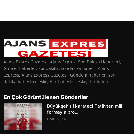
Ajans Expres Gazetesi, Ajans Expres, Son Dakika Haberleri,
Güncel haberler, sondakika, sondakika haberi, Ajans
Express, Ajans Express Gazetesi, Gündem haberler, son
dakika haberleri, eskişehir haberler, eskişehir haber,
En Çok Görüntülenen Gönderiler
Büyükşehirli karateci Fatih’ten milli
formayla bro...
Ocak 12, 2025