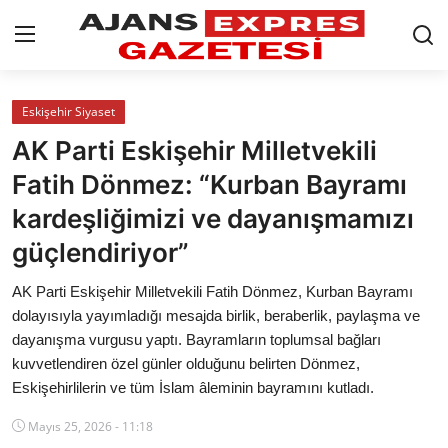
GİRİŞ YAP
Kayıt olmak
Eskişehir Siyaset
AK Parti Eskişehir Milletvekili
AnaSayfa
Fatih Dönmez: “Kurban Bayramı
Eskişehir Siyaset
kardeşliğimizi ve dayanışmamızı
güçlendiriyor”
Siyaset
AK Parti Eskişehir Milletvekili Fatih Dönmez, Kurban Bayramı
Türkiye Gündemi
dolayısıyla yayımladığı mesajda birlik, beraberlik, paylaşma ve
dayanışma vurgusu yaptı. Bayramların toplumsal bağları
Yerel
kuvvetlendiren özel günler olduğunu belirten Dönmez,
Siber Güvenlik
Eskişehirlilerin ve tüm İslam âleminin bayramını kutladı.
Mayıs 25, 2026 - 11:18
Eğitim