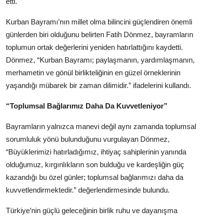
etti.
Köşe Yazısı
Kurban Bayramı’nın millet olma bilincini güçlendiren önemli
Dernek
günlerden biri olduğunu belirten Fatih Dönmez, bayramların
toplumun ortak değerlerini yeniden hatırlattığını kaydetti.
Galeri
Dönmez, “Kurban Bayramı; paylaşmanın, yardımlaşmanın,
merhametin ve gönül birlikteliğinin en güzel örneklerinin
Gastronomi
yaşandığı mübarek bir zaman dilimidir.” ifadelerini kullandı.
E-GAZETE
“Toplumsal Bağlarımız Daha Da Kuvvetleniyor”
Bayramların yalnızca manevi değil aynı zamanda toplumsal
sorumluluk yönü bulunduğunu vurgulayan Dönmez,
“Büyüklerimizi hatırladığımız, ihtiyaç sahiplerinin yanında
olduğumuz, kırgınlıkların son bulduğu ve kardeşliğin güç
kazandığı bu özel günler; toplumsal bağlarımızı daha da
kuvvetlendirmektedir.” değerlendirmesinde bulundu.
Türkiye’nin güçlü geleceğinin birlik ruhu ve dayanışma