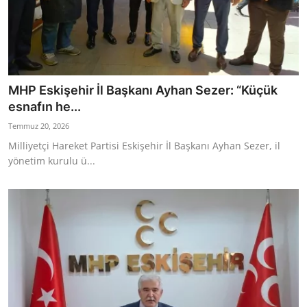
MHP Eskişehir İl Başkanı Ayhan Sezer: “Küçük
esnafın he...
Temmuz 20, 2026
Milliyetçi Hareket Partisi Eskişehir İl Başkanı Ayhan Sezer, il
yönetim kurulu ü...