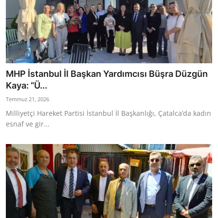
MHP İstanbul İl Başkan Yardımcısı Büşra Düzgün
Kaya: “Ü...
Temmuz 21, 2026
Milliyetçi Hareket Partisi İstanbul İl Başkanlığı, Çatalca’da kadın
esnaf ve gir...