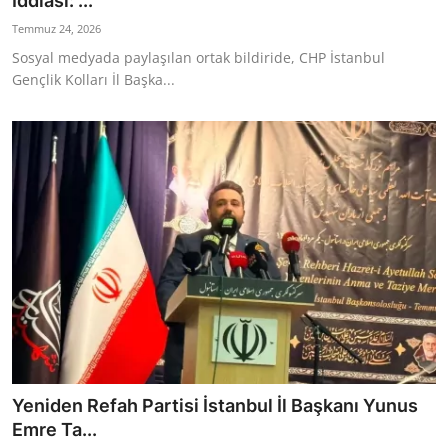
İddiası: ...
Ekonomi
Temmuz 24, 2026
Sosyal medyada paylaşılan ortak bildiride, CHP İstanbul
Kütahya
Gençlik Kolları İl Başka...
Özel Haber
Teknoloji
Spor
TBMM Haberleri
Belediye
Sağlık
SON DAKİKA
Yeniden Refah Partisi İstanbul İl Başkanı Yunus
Asayiş
Emre Ta...