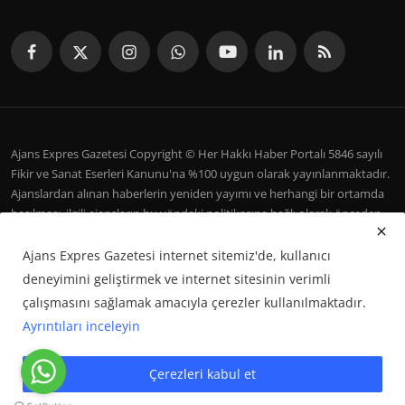
Ajans Expres Gazetesi Copyright © Her Hakkı Haber Portalı 5846 sayılı
Fikir ve Sanat Eserleri Kanunu'na %100 uygun olarak yayınlanmaktadır.
Ajanslardan alınan haberlerin yeniden yayımı ve herhangi bir ortamda
basılması, ilgili ajansların bu yöndeki politikasına bağlı olarak önceden
yazılı izin gerektirir.
Ajans Expres Gazetesi internet sitemiz'de, kullanıcı
İletişim
Şartlar ve Koşullar
Çerez Politikası
Künye
deneyimini geliştirmek ve internet sitesinin verimli
Galeri
çalışmasını sağlamak amacıyla çerezler kullanılmaktadır.
Ayrıntıları inceleyin
Google Haberler'de Bizi Takip Edin
Çerezleri kabul et