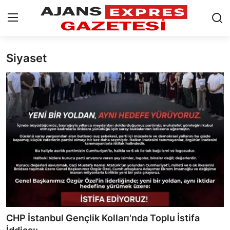
Siyaset
GİRİŞ YAP
Kayıt olmak
AnaSayfa
Eskişehir Siyaset
Siyaset
Türkiye Gündemi
Yerel
Siber Güvenlik
CHP İstanbul Gençlik Kolları'nda Toplu İstifa
Eğitim