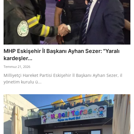
MHP Eskişehir İl Başkanı Ayhan Sezer: "Yaralı
kardeşler...
Temmuz 21, 2026
Milliyetçi Hareket Partisi Eskişehir İl Başkanı Ayhan Sezer, il
yönetim kurulu ü...