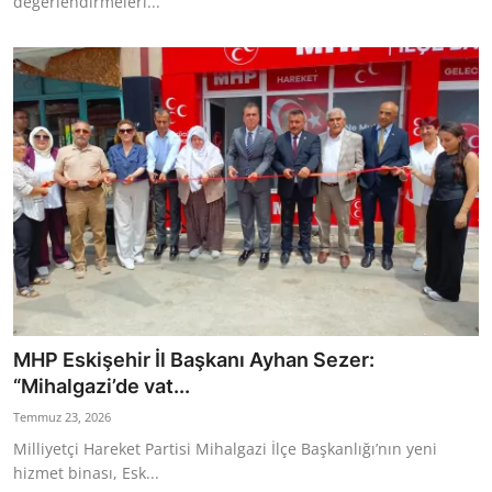
değerlendirmeleri...
MHP Eskişehir İl Başkanı Ayhan Sezer:
“Mihalgazi’de vat...
Temmuz 23, 2026
Milliyetçi Hareket Partisi Mihalgazi İlçe Başkanlığı’nın yeni
hizmet binası, Esk...