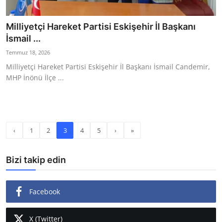
Milliyetçi Hareket Partisi Eskişehir İl Başkanı
İsmail ...
Temmuz 18, 2026
Milliyetçi Hareket Partisi Eskişehir İl Başkanı İsmail Candemir,
MHP İnönü İlçe ...
‹
1
2
3
4
5
›
»
Bizi takip edin
Facebook
X (Twitter)