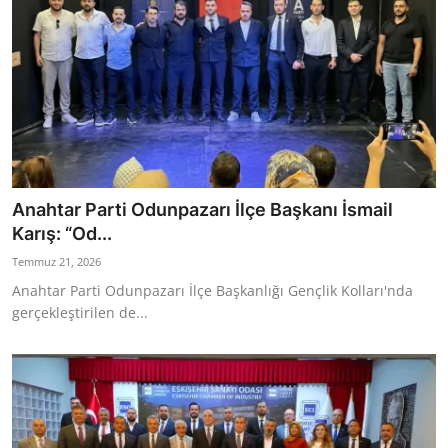
Anahtar Parti Odunpazarı İlçe Başkanı İsmail
Karış: “Od...
Temmuz 21, 2026
Anahtar Parti Odunpazarı İlçe Başkanlığı Gençlik Kolları'nda
gerçekleştirilen de...