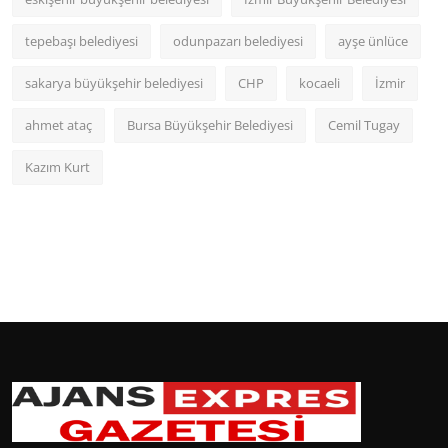
tepebaşı belediyesi
odunpazarı belediyesi
ayşe ünlüce
sakarya büyükşehir belediyesi
CHP
kocaeli
İzmir
ahmet ataç
Bursa Büyükşehir Belediyesi
Cemil Tugay
Kazım Kurt