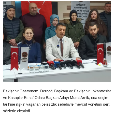
Ekonomi
Kütahya
Özel Haber
Teknoloji
Spor
TBMM Haberleri
Belediye
Sağlık
Eskişehir Gastronomi Derneği Başkanı ve Eskişehir Lokantacılar
SON DAKİKA
ve Kasaplar Esnaf Odası Başkan Adayı Murat Arnik, oda seçim
tarihine ilişkin yaşanan belirsizlik sebebiyle mevcut yönetimi sert
Asayiş
sözlerle eleştirdi.