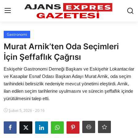
GİRİŞ YAP
Kayıt olmak
Gastronomi
Murat Arnik’ten Oda Seçimleri
AnaSayfa
İçin Şeffaflık Çağrısı
Eskişehir Siyaset
Eskişehir Gastronomi Derneği Başkanı ve Eskişehir Lokantacılar
ve Kasaplar Esnaf Odası Başkan Adayı Murat Arnik, oda seçim
Siyaset
tarihindeki belirsizlik nedeniyle mevcut yönetimi eleştirdi. Arnik,
ilan edilen seçim tarihlerine uyulmasını ve sürecin şeffaflık içinde
Türkiye Gündemi
yürütülmesini talep etti.
Yerel
Şubat 5, 2026 - 20:16
Siber Güvenlik
Eğitim