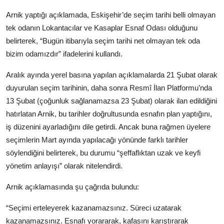
Köşe Yazısı
Arnik yaptığı açıklamada, Eskişehir’de seçim tarihi belli olmayan
tek odanın Lokantacılar ve Kasaplar Esnaf Odası olduğunu
Dernek
belirterek, “Bugün itibarıyla seçim tarihi net olmayan tek oda
Galeri
bizim odamızdır” ifadelerini kullandı.
Aralık ayında yerel basına yapılan açıklamalarda 21 Şubat olarak
Gastronomi
duyurulan seçim tarihinin, daha sonra Resmî İlan Platformu’nda
E-GAZETE
13 Şubat (çoğunluk sağlanamazsa 23 Şubat) olarak ilan edildiğini
hatırlatan Arnik, bu tarihler doğrultusunda esnafın plan yaptığını,
iş düzenini ayarladığını dile getirdi. Ancak buna rağmen üyelere
seçimlerin Mart ayında yapılacağı yönünde farklı tarihler
söylendiğini belirterek, bu durumu “şeffaflıktan uzak ve keyfi
yönetim anlayışı” olarak nitelendirdi.
Arnik açıklamasında şu çağrıda bulundu:
“Seçimi erteleyerek kazanamazsınız. Süreci uzatarak
kazanamazsınız. Esnafı yorararak, kafasını karıştırarak