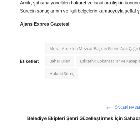
Arnik, şahsına yöneltilen hakaret ve isnatlara ilişkin konunu
Sürecin sonuçlarının ve ilgili belgelerin kamuoyuyla şeffaf şe
Ajans Expres Gazetesi
Murat Arnikten Mevcut Başkan Bilene Açık Çağrı 
Bahar Bilen
Eskişehir Lokantacılar ve Kasapl
Etiketler:
Hukuki Süreç
ÖNCEKI HABE
Belediye Ekipleri Şehri Güzelleştirmek İçin Sahad