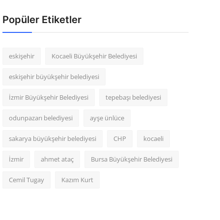
Popüler Etiketler
eskişehir
Kocaeli Büyükşehir Belediyesi
eskişehir büyükşehir belediyesi
İzmir Büyükşehir Belediyesi
tepebaşı belediyesi
odunpazarı belediyesi
ayşe ünlüce
sakarya büyükşehir belediyesi
CHP
kocaeli
İzmir
ahmet ataç
Bursa Büyükşehir Belediyesi
Cemil Tugay
Kazım Kurt