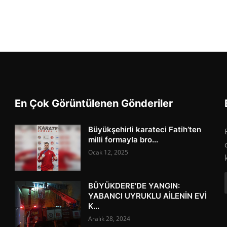
En Çok Görüntülenen Gönderiler
Büyükşehirli karateci Fatih’ten
milli formayla bro...
Ocak 12, 2025
BÜYÜKDERE'DE YANGIN:
YABANCI UYRUKLU AİLENİN EVİ
K...
Aralık 28, 2024