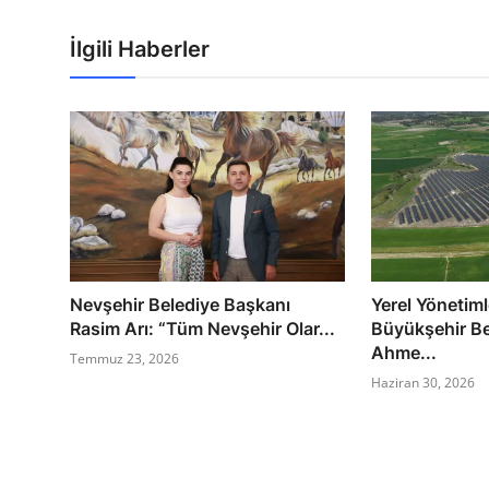
İlgili Haberler
Nevşehir Belediye Başkanı
Yerel Yönetim
Rasim Arı: “Tüm Nevşehir Olar...
Büyükşehir Be
Ahme...
Temmuz 23, 2026
Haziran 30, 2026