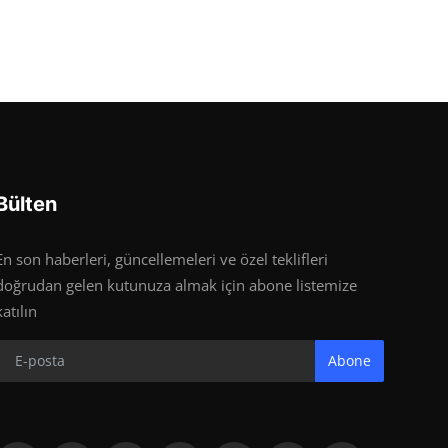
Bülten
En son haberleri, güncellemeleri ve özel teklifleri
doğrudan gelen kutunuza almak için abone listemize
katılın
Abone