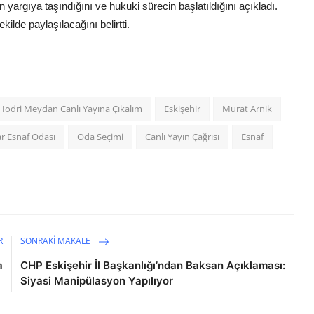
n yargıya taşındığını ve hukuki sürecin başlatıldığını açıkladı.
kilde paylaşılacağını belirtti.
Hodri Meydan Canlı Yayına Çıkalım
Eskişehir
Murat Arnik
ar Esnaf Odası
Oda Seçimi
Canlı Yayın Çağrısı
Esnaf
R
SONRAKI MAKALE
a
CHP Eskişehir İl Başkanlığı’ndan Baksan Açıklaması:
Siyasi Manipülasyon Yapılıyor