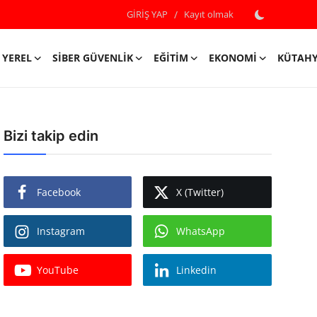
GİRİŞ YAP
/
Kayıt olmak
YEREL
SIBER GÜVENLIK
EĞITIM
EKONOMI
KÜTAH
Bizi takip edin
Facebook
X (Twitter)
Instagram
WhatsApp
YouTube
Linkedin