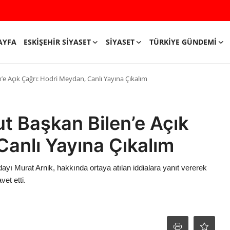
AYFA
ESKIŞEHIR SIYASET
SIYASET
TÜRKIYE GÜNDEMI
e Açık Çağrı: Hodri Meydan, Canlı Yayına Çıkalım
t Başkan Bilen’e Açık
Canlı Yayına Çıkalım
ı Murat Arnik, hakkında ortaya atılan iddialara yanıt vererek
et etti.