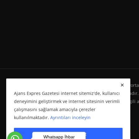
Ajans Expres Gazetesi Copyright © Her Hakkı Haber Portalı
Ajans Expres Gazetesi internet sitemiz'de, kullanıcı
Eserleri Kanunu'na %100 uygun olarak yayınlanmaktadır.
deneyimini geliştirmek ve internet sitesinin verimli
yeniden yayımı ve herhangi bir ortamda basılması, ilgili 
çalışmasını sağlamak amacıyla çerezler
politikasına bağlı olarak önceden yazılı izin gerektirir.
kullanılmaktadır.
Ayrıntıları inceleyin
Çerezleri kabul et
Whatsapp İhbar