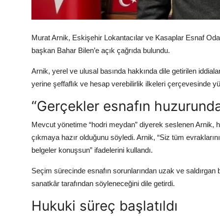
Köşe Yazısı
Murat Arnik
,
Eskişehir Lokantacılar ve Kasaplar Esnaf Oda
Dernek
başkan
Bahar Bilen
’e açık çağrıda bulundu.
Galeri
Arnik, yerel ve ulusal basında hakkında dile getirilen iddialar
yerine şeffaflık ve hesap verebilirlik ilkeleri çerçevesinde yü
Gastronomi
“Gerçekler esnafın huzurund
E-GAZETE
Mevcut yönetime “hodri meydan” diyerek seslenen Arnik, herh
çıkmaya hazır olduğunu söyledi. Arnik, “Siz tüm evraklarınızı
belgeler konuşsun” ifadelerini kullandı.
Seçim sürecinde esnafın sorunlarından uzak ve saldırgan bir
sanatkâr tarafından söyleneceğini dile getirdi.
Hukuki süreç başlatıldı