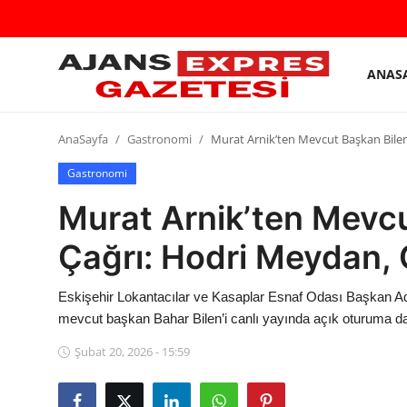
ANAS
GİRİŞ
Kayıt
YAP
olmak
AnaSayfa
Gastronomi
Murat Arnik’ten Mevcut Başkan Bilen’
AnaSayfa
Gastronomi
Murat Arnik’ten Mevcu
Eskişehir Siyaset
Çağrı: Hodri Meydan, 
Siyaset
Türkiye Gündemi
Eskişehir Lokantacılar ve Kasaplar Esnaf Odası Başkan Aday
mevcut başkan Bahar Bilen’i canlı yayında açık oturuma dav
Yerel
Şubat 20, 2026 - 15:59
Siber Güvenlik