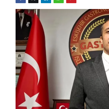
Eğitim
Ekonomi
Kütahya
Özel Haber
Teknoloji
Spor
TBMM Haberleri
Belediye
Sağlık
SON DAKİKA
Asayiş