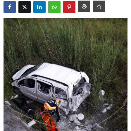
Ekonomi
Kütahya
Özel Haber
Teknoloji
Spor
TBMM Haberleri
Belediye
Sağlık
SON DAKİKA
Asayiş