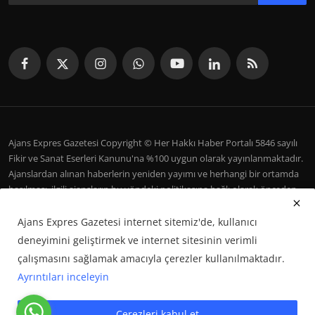
Ajans Expres Gazetesi Copyright © Her Hakkı Haber Portalı 5846 sayılı
Fikir ve Sanat Eserleri Kanunu'na %100 uygun olarak yayınlanmaktadır.
Ajanslardan alınan haberlerin yeniden yayımı ve herhangi bir ortamda
basılması, ilgili ajansların bu yöndeki politikasına bağlı olarak önceden
yazılı izin gerektirir.
Ajans Expres Gazetesi internet sitemiz'de, kullanıcı
İletişim
Şartlar ve Koşullar
Çerez Politikası
Künye
deneyimini geliştirmek ve internet sitesinin verimli
Galeri
çalışmasını sağlamak amacıyla çerezler kullanılmaktadır.
Ayrıntıları inceleyin
Google Haberler'de Bizi Takip Edin
Çerezleri kabul et