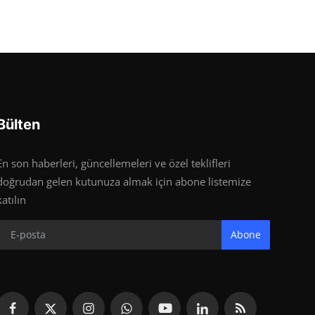
Bülten
En son haberleri, güncellemeleri ve özel teklifleri
doğrudan gelen kutunuza almak için abone listemize
katılın
Abone