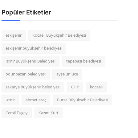
Popüler Etiketler
eskişehir
Kocaeli Büyükşehir Belediyesi
eskişehir büyükşehir belediyesi
İzmir Büyükşehir Belediyesi
tepebaşı belediyesi
odunpazarı belediyesi
ayşe ünlüce
sakarya büyükşehir belediyesi
CHP
kocaeli
İzmir
ahmet ataç
Bursa Büyükşehir Belediyesi
Cemil Tugay
Kazım Kurt