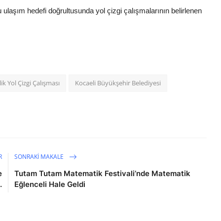
u ulaşım hedefi doğrultusunda yol çizgi çalışmalarının belirlenen
k Yol Çizgi Çalışması
Kocaeli Büyükşehir Belediyesi
R
SONRAKI MAKALE
e
Tutam Tutam Matematik Festivali’nde Matematik
.
Eğlenceli Hale Geldi