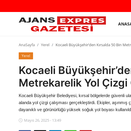
ANAS
GİRİŞ
Kayıt
YAP
olmak
AnaSayfa
Yerel
Kocaeli Büyükşehir’den Kırsalda 50 Bin Metre
AnaSayfa
Yerel
Kocaeli Büyükşehir’de
Eskişehir Siyaset
Metrekarelik Yol Çizgi
Siyaset
Türkiye Gündemi
Kocaeli Büyükşehir Belediyesi, kırsal bölgelerde güvenli u
alanda yol çizgi çalışması gerçekleştirdi. Ekipler, aşınmış ç
Yerel
dayanıklı ve görünürlüğü yüksek soğuk yol boyası kullanıld
Siber Güvenlik
Mayıs 26, 2025 - 13:49