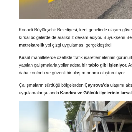
Köşe Yazısı
Dernek
Kocaeli Büyükşehir Belediyesi, kent genelinde ulaşım güve
kırsal bölgelerde de aralıksız devam ediyor. Büyükşehir Bele
Galeri
metrekarelik
yol çizgi uygulaması gerçekleştirdi.
Gastronomi
Kırsal mahallelerde özellikle trafik işaretlemelerinin görü
E-GAZETE
yapılan çalışmalarla yollar adeta
bir tablo gibi işleniyor.
Aş
daha konforlu ve güvenli bir ulaşım ortamı oluşturuluyor.
Çalışmaların sürdüğü bölgelerden
Çayırova’da
ulaşımı ak
uygulamalar şu anda
Kandıra ve Gölcük ilçelerinin kırsa