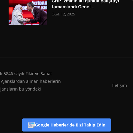
CHP İzmir'in iki günlük çalıştayı
tamamlandı Genel...
Ocak 12, 2025
 5846 sayılı Fikir ve Sanat
 Ajanslardan alınan haberlerin
İletişim
ajansların bu yöndeki
Google Haberler'de Bizi Takip Edin