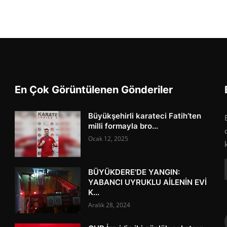
En Çok Görüntülenen Gönderiler
Büyükşehirli karateci Fatih’ten
milli formayla bro...
Ocak 12, 2025
BÜYÜKDERE'DE YANGIN:
YABANCI UYRUKLU AİLENİN EVİ
K...
Aralık 28, 2024