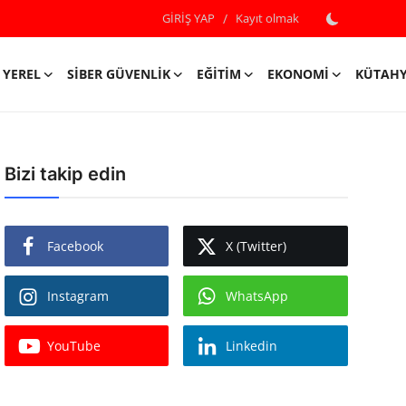
GİRİŞ YAP
/
Kayıt olmak
YEREL
SIBER GÜVENLIK
EĞITIM
EKONOMI
KÜTAH
Bizi takip edin
Facebook
X (Twitter)
Instagram
WhatsApp
YouTube
Linkedin