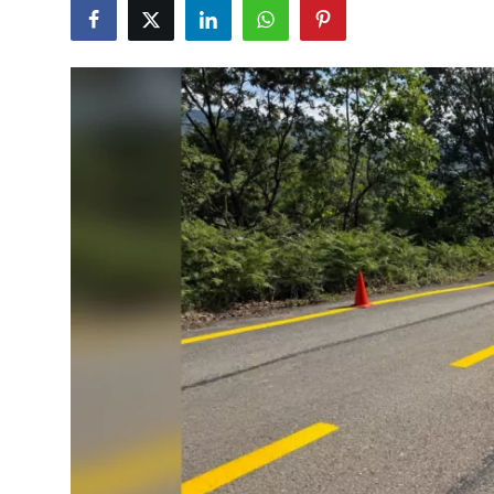
Eğitim
Ekonomi
Kütahya
Özel Haber
Teknoloji
Spor
TBMM Haberleri
Belediye
Sağlık
SON DAKİKA
Asayiş