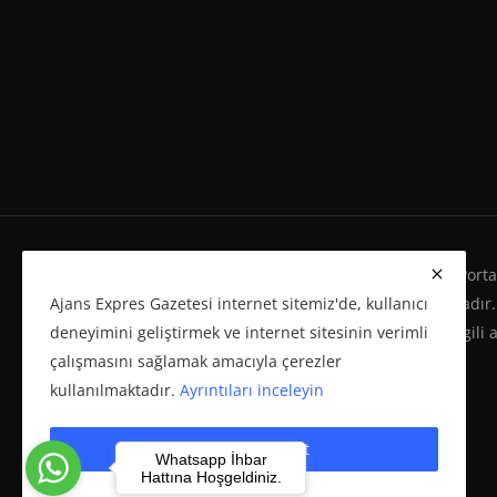
Ajans Expres Gazetesi Copyright © Her Hakkı Haber Portalı
Ajans Expres Gazetesi internet sitemiz'de, kullanıcı
Eserleri Kanunu'na %100 uygun olarak yayınlanmaktadır.
deneyimini geliştirmek ve internet sitesinin verimli
yeniden yayımı ve herhangi bir ortamda basılması, ilgili 
çalışmasını sağlamak amacıyla çerezler
politikasına bağlı olarak önceden yazılı izin gerektirir.
kullanılmaktadır.
Ayrıntıları inceleyin
Çerezleri kabul et
Whatsapp İhbar
Hattına Hoşgeldiniz.