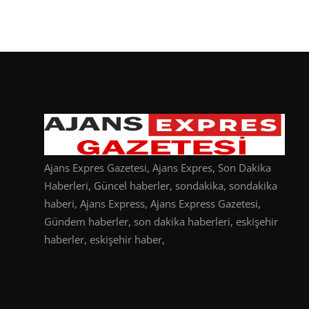
Ajans Expres Gazetesi, Ajans Expres, Son Dakika
Haberleri, Güncel haberler, sondakika, sondakika
haberi, Ajans Express, Ajans Express Gazetesi,
Gündem haberler, son dakika haberleri, eskişehir
haberler, eskişehir haber,