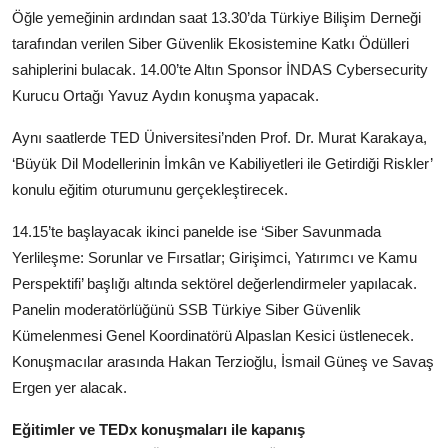
Öğle yemeğinin ardından saat 13.30’da Türkiye Bilişim Derneği
tarafından verilen Siber Güvenlik Ekosistemine Katkı Ödülleri
sahiplerini bulacak. 14.00’te Altın Sponsor İNDAS Cybersecurity
Kurucu Ortağı Yavuz Aydın konuşma yapacak.
Aynı saatlerde TED Üniversitesi’nden Prof. Dr. Murat Karakaya,
‘Büyük Dil Modellerinin İmkân ve Kabiliyetleri ile Getirdiği Riskler’
konulu eğitim oturumunu gerçekleştirecek.
14.15’te başlayacak ikinci panelde ise ‘Siber Savunmada
Yerlileşme: Sorunlar ve Fırsatlar; Girişimci, Yatırımcı ve Kamu
Perspektifi’ başlığı altında sektörel değerlendirmeler yapılacak.
Panelin moderatörlüğünü SSB Türkiye Siber Güvenlik
Kümelenmesi Genel Koordinatörü Alpaslan Kesici üstlenecek.
Konuşmacılar arasında Hakan Terzioğlu, İsmail Güneş ve Savaş
Ergen yer alacak.
Eğitimler ve TEDx konuşmaları ile kapanış