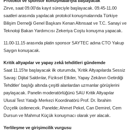
Protokol ve sponsor konuşmalarıyla başlayacak
Köşe Yazısı
Zirve, saat 09.00’da kayıt süreciyle başlayacak. 09.45-11.00
saatleri arasında yapılacak protokol konuşmalarında Türkiye
Dernek
Bilişim Derneği Genel Başkanı Kenan Altınsaat ve T.C. Sanayi ve
Teknoloji Bakan Yardımcısı Zekeriya Coştu konuşma yapacak.
Galeri
11.00-11.15 arasında platin sponsor SAYTEC adına CTO Yakup
Gastronomi
Saygın konuşacak.
E-GAZETE
Kritik altyapılar ve yapay zekâ tehditleri gündemde
Saat 11.15’te başlayacak ilk oturumda, 'Kritik Altyapılarda Sessiz
Savaş: Dijital Saldırılar, Fiziksel Etkiler, Yapay Zekânın Getirdiği
Tehditler' başlığı altında çeşitli alanlardan uzmanlar görüşlerini
paylaşacak. Panelin moderatörlüğünü SAU Kritik Altyapılar
Ulusal Test Yatağı Merkezi Koordinatörü Prof. Dr. İbrahim
Özçelik üstlenecek. Panelde; Ahmet Pekel, Can Demirel, Cem
Dursun ve Mahmut Küçük konuşmacı olarak yer alacak.
Yerlileşme ve girişimcilik vurgusu