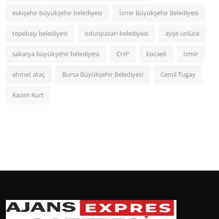
eskişehir büyükşehir belediyesi
İzmir Büyükşehir Belediyesi
tepebaşı belediyesi
odunpazarı belediyesi
ayşe ünlüce
sakarya büyükşehir belediyesi
CHP
kocaeli
İzmir
ahmet ataç
Bursa Büyükşehir Belediyesi
Cemil Tugay
Kazım Kurt