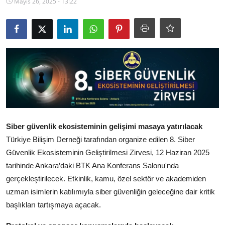
Mayıs 26, 2025 - 13:22
Ekonomi
Kütahya
Özel Haber
Teknoloji
Spor
TBMM Haberleri
Siber güvenlik ekosisteminin gelişimi masaya yatırılacak
Türkiye Bilişim Derneği tarafından organize edilen 8. Siber
Belediye
Güvenlik Ekosisteminin Geliştirilmesi Zirvesi, 12 Haziran 2025
tarihinde Ankara’daki BTK Ana Konferans Salonu'nda
Sağlık
gerçekleştirilecek. Etkinlik, kamu, özel sektör ve akademiden
SON DAKİKA
uzman isimlerin katılımıyla siber güvenliğin geleceğine dair kritik
başlıkları tartışmaya açacak.
Asayiş