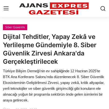
GİRİŞ YAP
Kayıt olmak
Siber Güvenlik
Dijital Tehditler, Yapay Zekâ ve
AnaSayfa
Yerlileşme Gündemiyle 8. Siber
Eskişehir Siyaset
Güvenlik Zirvesi Ankara'da
Gerçekleştirilecek
Siyaset
Türkiye Bilişim Derneği'nin ev sahipliğinde 12 Haziran 2025’te
Türkiye Gündemi
BTK Ana Konferans Salonu'nda düzenlenecek 8. Siber Güvenlik
Ekosisteminin Geliştirilmesi Zirvesi, yapay zekâ, kritik altyapılar,
Yerel
yerli teknolojiler ve siber güvenlik girişimciliği gibi konuların ele
Siber Güvenlik
alınacağı yoğun bir programla sektörün önde gelen isimlerini bir
araya getirecek.
Eğitim