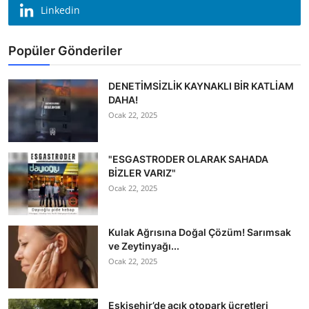
Linkedin
Popüler Gönderiler
DENETİMSİZLİK KAYNAKLI BİR KATLİAM
DAHA!
Ocak 22, 2025
"ESGASTRODER OLARAK SAHADA
BİZLER VARIZ"
Ocak 22, 2025
Kulak Ağrısına Doğal Çözüm! Sarımsak
ve Zeytinyağı...
Ocak 22, 2025
Eskişehir’de açık otopark ücretleri