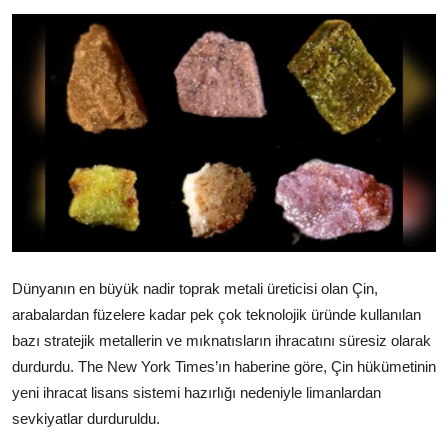
Ekonomi
Kütahya
Özel Haber
Teknoloji
Spor
TBMM Haberleri
Dünyanın en büyük nadir toprak metali üreticisi olan Çin,
Belediye
arabalardan füzelere kadar pek çok teknolojik üründe kullanılan
Sağlık
bazı stratejik metallerin ve mıknatısların ihracatını süresiz olarak
durdurdu. The New York Times’ın haberine göre, Çin hükümetinin
SON DAKİKA
yeni ihracat lisans sistemi hazırlığı nedeniyle limanlardan
sevkiyatlar durduruldu.
Asayiş