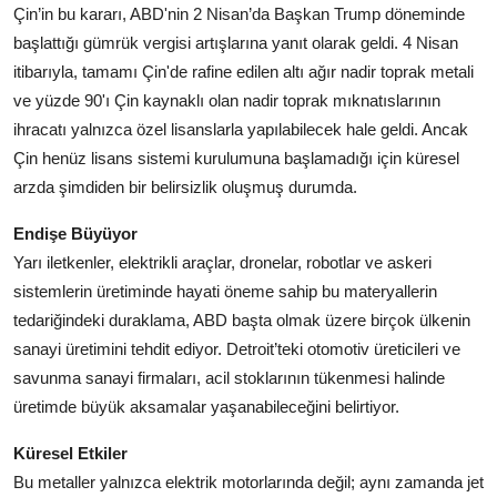
Çin’in bu kararı, ABD'nin 2 Nisan’da Başkan Trump döneminde
Köşe Yazısı
başlattığı gümrük vergisi artışlarına yanıt olarak geldi. 4 Nisan
Dernek
itibarıyla, tamamı Çin'de rafine edilen altı ağır nadir toprak metali
ve yüzde 90'ı Çin kaynaklı olan nadir toprak mıknatıslarının
Galeri
ihracatı yalnızca özel lisanslarla yapılabilecek hale geldi. Ancak
Çin henüz lisans sistemi kurulumuna başlamadığı için küresel
Gastronomi
arzda şimdiden bir belirsizlik oluşmuş durumda.
E-GAZETE
Endişe Büyüyor
Yarı iletkenler, elektrikli araçlar, dronelar, robotlar ve askeri
sistemlerin üretiminde hayati öneme sahip bu materyallerin
tedariğindeki duraklama, ABD başta olmak üzere birçok ülkenin
sanayi üretimini tehdit ediyor. Detroit’teki otomotiv üreticileri ve
savunma sanayi firmaları, acil stoklarının tükenmesi halinde
üretimde büyük aksamalar yaşanabileceğini belirtiyor.
Küresel Etkiler
Bu metaller yalnızca elektrik motorlarında değil; aynı zamanda jet