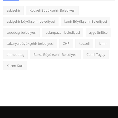
eskişehir
Kocaeli Büyükşehir Belediyesi
eskişehir büyükşehir belediyesi
İzmir Büyükşehir Belediyesi
tepebaşı belediyesi
odunpazarı belediyesi
ayşe ünlüce
sakarya büyükşehir belediyesi
CHP
kocaeli
İzmir
ahmet ataç
Bursa Büyükşehir Belediyesi
Cemil Tugay
Kazım Kurt