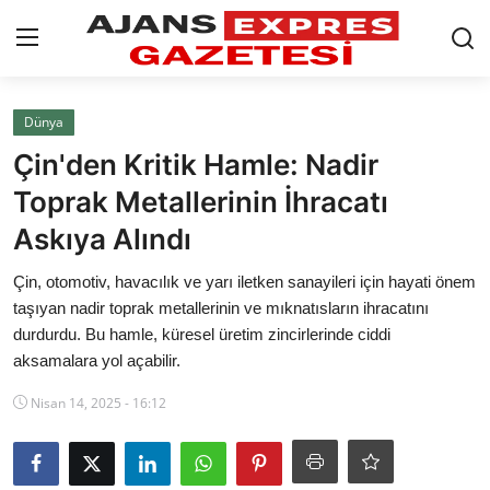
GİRİŞ YAP
Kayıt olmak
Dünya
Çin'den Kritik Hamle: Nadir
AnaSayfa
Toprak Metallerinin İhracatı
Eskişehir Siyaset
Askıya Alındı
Siyaset
Çin, otomotiv, havacılık ve yarı iletken sanayileri için hayati önem
taşıyan nadir toprak metallerinin ve mıknatısların ihracatını
Türkiye Gündemi
durdurdu. Bu hamle, küresel üretim zincirlerinde ciddi
aksamalara yol açabilir.
Yerel
Nisan 14, 2025 - 16:12
Siber Güvenlik
Eğitim