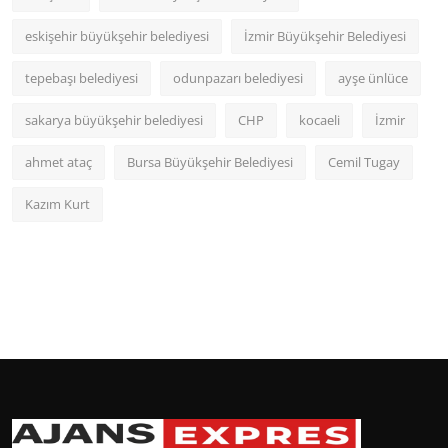
eskişehir büyükşehir belediyesi
İzmir Büyükşehir Belediyesi
tepebaşı belediyesi
odunpazarı belediyesi
ayşe ünlüce
sakarya büyükşehir belediyesi
CHP
kocaeli
İzmir
ahmet ataç
Bursa Büyükşehir Belediyesi
Cemil Tugay
Kazım Kurt