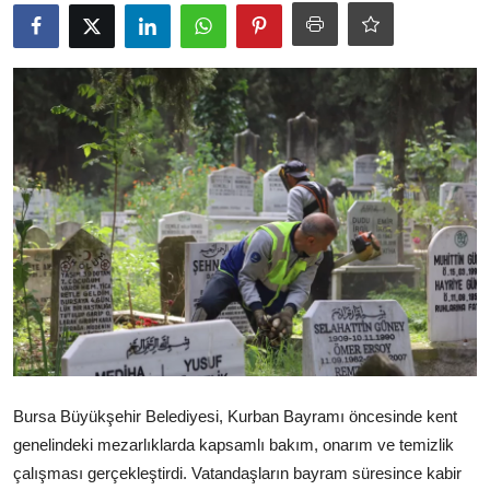
Ekonomi
Kütahya
Özel Haber
Teknoloji
Spor
TBMM Haberleri
Belediye
Sağlık
SON DAKİKA
Bursa Büyükşehir Belediyesi, Kurban Bayramı öncesinde kent
genelindeki mezarlıklarda kapsamlı bakım, onarım ve temizlik
Asayiş
çalışması gerçekleştirdi. Vatandaşların bayram süresince kabir