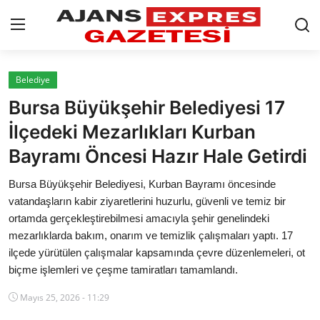
GİRİŞ YAP
Kayıt olmak
Belediye
Bursa Büyükşehir Belediyesi 17
AnaSayfa
İlçedeki Mezarlıkları Kurban
Eskişehir Siyaset
Bayramı Öncesi Hazır Hale Getirdi
Siyaset
Bursa Büyükşehir Belediyesi, Kurban Bayramı öncesinde
vatandaşların kabir ziyaretlerini huzurlu, güvenli ve temiz bir
Türkiye Gündemi
ortamda gerçekleştirebilmesi amacıyla şehir genelindeki
mezarlıklarda bakım, onarım ve temizlik çalışmaları yaptı. 17
Yerel
ilçede yürütülen çalışmalar kapsamında çevre düzenlemeleri, ot
biçme işlemleri ve çeşme tamiratları tamamlandı.
Siber Güvenlik
Mayıs 25, 2026 - 11:29
Eğitim