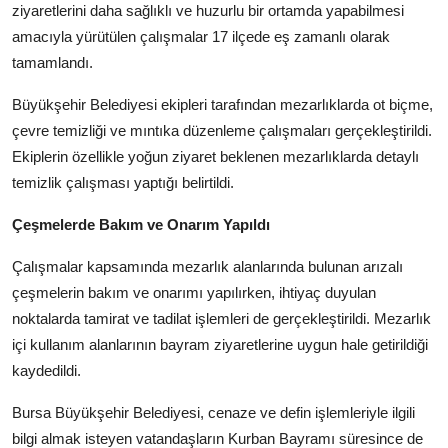
ziyaretlerini daha sağlıklı ve huzurlu bir ortamda yapabilmesi
Köşe Yazısı
amacıyla yürütülen çalışmalar 17 ilçede eş zamanlı olarak
Dernek
tamamlandı.
Büyükşehir Belediyesi ekipleri tarafından mezarlıklarda ot biçme,
Galeri
çevre temizliği ve mıntıka düzenleme çalışmaları gerçekleştirildi.
Gastronomi
Ekiplerin özellikle yoğun ziyaret beklenen mezarlıklarda detaylı
temizlik çalışması yaptığı belirtildi.
E-GAZETE
Çeşmelerde Bakım ve Onarım Yapıldı
Çalışmalar kapsamında mezarlık alanlarında bulunan arızalı
çeşmelerin bakım ve onarımı yapılırken, ihtiyaç duyulan
noktalarda tamirat ve tadilat işlemleri de gerçekleştirildi. Mezarlık
içi kullanım alanlarının bayram ziyaretlerine uygun hale getirildiği
kaydedildi.
Bursa Büyükşehir Belediyesi, cenaze ve defin işlemleriyle ilgili
bilgi almak isteyen vatandaşların Kurban Bayramı süresince de