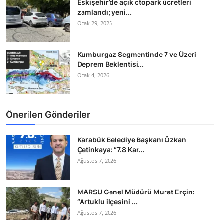
Eskişehir’de açık otopark ücretleri
zamlandı; yeni...
Ocak 29, 2025
Kumburgaz Segmentinde 7 ve Üzeri
Deprem Beklentisi...
Ocak 4, 2026
Önerilen Gönderiler
Karabük Belediye Başkanı Özkan
Çetinkaya: “7.8 Kar...
Ağustos 7, 2026
MARSU Genel Müdürü Murat Erçin:
“Artuklu ilçesini ...
Ağustos 7, 2026