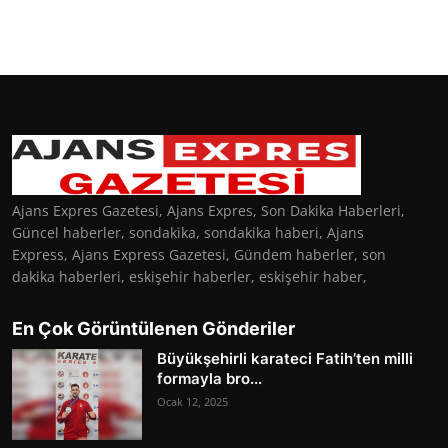
Ajans Expres Gazetesi, Ajans Expres, Son Dakika Haberleri,
Güncel haberler, sondakika, sondakika haberi, Ajans
Express, Ajans Express Gazetesi, Gündem haberler, son
dakika haberleri, eskişehir haberler, eskişehir haber,
En Çok Görüntülenen Gönderiler
Büyükşehirli karateci Fatih’ten milli
formayla bro...
Ocak 12, 2025