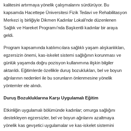
kalitesini artırmaya yönelik çalışmalarını sürdürüyor. Bu
Köşe Yazısı
kapsamda Hacettepe Üniversitesi Fizik Tedavi ve Rehabilitasyon
Dernek
Merkezi iş birliğiyle Dikmen Kadınlar Lokali’nde düzenlenen
Sağlık ve Hareket Programı’nda Başkentli kadınlar bir araya
Galeri
geldi.
Gastronomi
Program kapsamında katılımcılara sağlıklı yaşam alışkanlıkları,
egzersizin önemi, kas-iskelet sistemi sağlığının korunması ve
E-GAZETE
günlük yaşamda doğru pozisyon kullanımına ilişkin bilgiler
aktarıldı. Eğitimlerde özellikle duruş bozuklukları, bel ve boyun
ağrılarının nedenleri ile bu sorunların önlenmesine yönelik
yöntemler ele alındı.
Duruş Bozukluklarına Karşı Uygulamalı Eğitim
Etkinliğin uygulamalı bölümünde kadınlar; omurga sağlığını
destekleyen egzersizler, bel ve boyun ağrılarını azaltmaya
yönelik kas gevşetici uygulamalar ve kas-iskelet sistemini