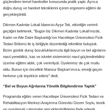
güçlendiren temel hareketler konusunda pratik yaptı. Ayrıca
doğru duruş ve hareket tekniklerini içeren ergonomi eğitimi de
gerçekleştirildi.
Dikmen Kadınlar Lokali İdarecisi Ayşe Tek, etkinliğin verimli
geçtiğini belirterek, “Bugün biz Dikmen Kadınlar Lokali'mizde,
Kadın ve Aile Daire Başkanlığı'nın Hacettepe Üniversitesi Fizik
Tedavi Bölümü ile iş birliğiyle düzenlediği etkinlikte buluştuk.
Bizim günlük duruş bozukluklarımızla ilgili boyun ve bel ağrılarını
nasıl yenebiliriz, kas ve iskelet sistemimizi nasıl güçlendirebiliriz
üzerine eğitimi aldık, çok verimliydi. Üyelerimiz de çok mutlu
oldu. Bunun için öncelikle Mansur Başkan'ımıza, emeği geçen
herkese çok teşekkür ederiz” dedi.
“Bel ve Boyun Ağrılarına Yönelik Bilgilendirme Yaptık”
Programda eğitim veren Hacettepe Üniversitesi Fizik Tedavi ve
Rehabilitasyon Merkezi Araştırma Görevlisi Gizem Soylu, teorik
ve uygulamalı çalışmalar gerçekleştirdiklerini ifade ederek,