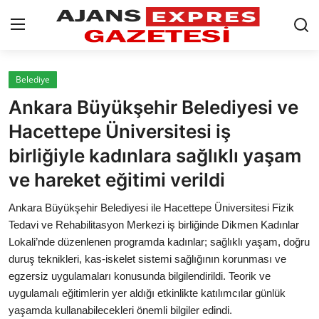
GİRİŞ YAP
Kayıt olmak
Belediye
Ankara Büyükşehir Belediyesi ve
AnaSayfa
Hacettepe Üniversitesi iş
Eskişehir Siyaset
birliğiyle kadınlara sağlıklı yaşam
ve hareket eğitimi verildi
Siyaset
Ankara Büyükşehir Belediyesi ile Hacettepe Üniversitesi Fizik
Türkiye Gündemi
Tedavi ve Rehabilitasyon Merkezi iş birliğinde Dikmen Kadınlar
Lokali’nde düzenlenen programda kadınlar; sağlıklı yaşam, doğru
Yerel
duruş teknikleri, kas-iskelet sistemi sağlığının korunması ve
Siber Güvenlik
egzersiz uygulamaları konusunda bilgilendirildi. Teorik ve
uygulamalı eğitimlerin yer aldığı etkinlikte katılımcılar günlük
Eğitim
yaşamda kullanabilecekleri önemli bilgiler edindi.