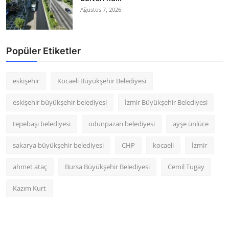
Ağustos 7, 2026
Popüler Etiketler
eskişehir
Kocaeli Büyükşehir Belediyesi
eskişehir büyükşehir belediyesi
İzmir Büyükşehir Belediyesi
tepebaşı belediyesi
odunpazarı belediyesi
ayşe ünlüce
sakarya büyükşehir belediyesi
CHP
kocaeli
İzmir
ahmet ataç
Bursa Büyükşehir Belediyesi
Cemil Tugay
Kazım Kurt