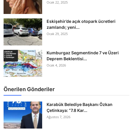
Ocak 22, 2025
Eskişehir’de açık otopark ücretleri
zamlandı; yeni...
Ocak 29, 2025
Kumburgaz Segmentinde 7 ve Üzeri
Deprem Beklentisi...
Ocak 4, 2026
Önerilen Gönderiler
Karabük Belediye Başkanı Özkan
Çetinkaya: “7.8 Kar...
Ağustos 7, 2026