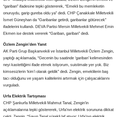
“gariban” ifadesine tepki göstererek, “Emekli bu memleketin
onuruydu, garip gureba oldu ya” dedi. CHP Çanakkale Milletvekili
İsmet Güneşhan da “Garibanlar getirdi, garibanlar götürecek”
ifadelerini kullandı. DEVA Partisi Mersin Milletvekili Mehmet Emin
Ekmen ise destek vererek “Gariban, gariban” dedi.
Özlem Zengin’den Yanıt
AK Parti Grup Başkanvekili ve İstanbul Milletvekili Özlem Zengin,
yaptığı açıklamada, “Gecenin bu saatinde ‘gariban’ kelimesinden
neyi kastettiğimi ifade etmek istiyorum, suistimale yer yok. Biz
kimsesizlerin ‘kim’i olarak geldik” dedi. Zengin, emeklilerin baş
tacı olduğunu ve yaşam kalitelerini artırmak için çalışacaklarını
vurguladı.
Urfa Elektrik Tartışması
CHP Şanlıurfa Milletvekili Mahmut Tanal, Zengin’in
açıklamalarına tepki göstererek, Urfa’nın elektrik sorununa dikkat
çekti. Zengin, “Sayın Tanal sürekli laf atıyor; Urfa’nın elektrik