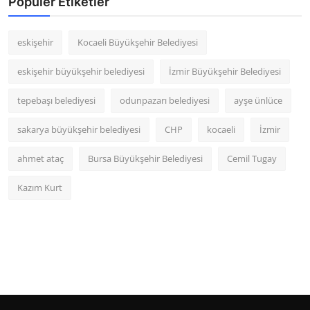
Popüler Etiketler
eskişehir
Kocaeli Büyükşehir Belediyesi
eskişehir büyükşehir belediyesi
İzmir Büyükşehir Belediyesi
tepebaşı belediyesi
odunpazarı belediyesi
ayşe ünlüce
sakarya büyükşehir belediyesi
CHP
kocaeli
İzmir
ahmet ataç
Bursa Büyükşehir Belediyesi
Cemil Tugay
Kazım Kurt