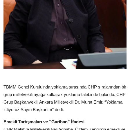
Köşe Yazısı
Dernek
Galeri
Gastronomi
E-GAZETE
TBMM Genel Kurulu’nda yoklama sırasında CHP sıralarından bir
grup milletvekili ayağa kalkarak yoklama talebinde bulundu. CHP
Grup Başkanvekili Ankara Milletvekili Dr. Murat Emir, “Yoklama
istiyoruz Sayın Başkanım” dedi.
Emekli Tartışmaları ve “Gariban” İfadesi
CHP Malatya Milletvekili Veli Ağbaba, Özlem Zengin’in emekli ve