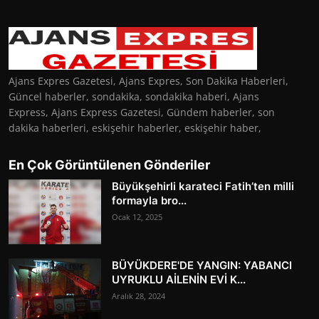
Ajans Expres Gazetesi, Ajans Expres, Son Dakika Haberleri,
Güncel haberler, sondakika, sondakika haberi, Ajans
Express, Ajans Express Gazetesi, Gündem haberler, son
dakika haberleri, eskişehir haberler, eskişehir haber,
En Çok Görüntülenen Gönderiler
Büyükşehirli karateci Fatih’ten milli
formayla bro...
Ocak 12, 2025
BÜYÜKDERE'DE YANGIN: YABANCI
UYRUKLU AİLENİN EVİ K...
Aralık 28, 2024