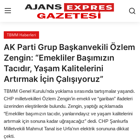
GİRİŞ YAP
Kayıt olmak
TBMM Haberleri
AK Parti Grup Başkanvekili Özlem
AnaSayfa
Zengin: “Emekliler Başımızın
Eskişehir Siyaset
Tacıdır, Yaşam Kalitelerini
Artırmak İçin Çalışıyoruz”
Siyaset
TBMM Genel Kurulu’nda yoklama sırasında tartışmalar yaşandı.
Türkiye Gündemi
CHP milletvekilleri Özlem Zengin’in emekli ve “gariban” ifadeleri
üzerinden eleştirilerde bulundu. Zengin, yaptığı açıklamada
Yerel
“Emekliler başımızın tacıdır, yanlarındayız ve yaşam kalitelerini
Siber Güvenlik
artırmak için sonuna kadar uğraşacağız” dedi. CHP Şanlıurfa
Milletvekili Mahmut Tanal ise Urfa’nın elektrik sorununa dikkat
Eğitim
çekti.