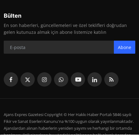
Bülten
En son haberleri, güncellemeleri ve özel teklifleri doğrudan
gelen kutunuza almak için abone listemize katılın
Abone
Ajans Expres Gazetesi Copyright © Her Hakkı Haber Portalı 5846 sayılı
Fikir ve Sanat Eserleri Kanunu'na %100 uygun olarak yayınlanmaktadır.
Ajanslardan alınan haberlerin yeniden yayımı ve herhangi bir ortamda
basılması, ilgili ajansların bu yöndeki politikasına bağlı olarak önceden