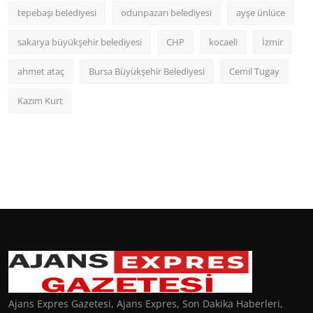
tepebaşı belediyesi
odunpazarı belediyesi
ayşe ünlüce
sakarya büyükşehir belediyesi
CHP
kocaeli
İzmir
ahmet ataç
Bursa Büyükşehir Belediyesi
Cemil Tugay
Kazım Kurt
Ajans Expres Gazetesi, Ajans Expres, Son Dakika Haberleri,