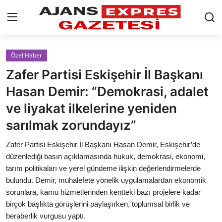
GİRİŞ YAP
Kayıt olmak
Özel Haber
Zafer Partisi Eskişehir İl Başkanı
AnaSayfa
Hasan Demir: “Demokrasi, adalet
Eskişehir Siyaset
ve liyakat ilkelerine yeniden
sarılmak zorundayız”
Siyaset
Zafer Partisi Eskişehir İl Başkanı Hasan Demir, Eskişehir’de
Türkiye Gündemi
düzenlediği basın açıklamasında hukuk, demokrasi, ekonomi,
tarım politikaları ve yerel gündeme ilişkin değerlendirmelerde
Yerel
bulundu. Demir, muhalefete yönelik uygulamalardan ekonomik
Siber Güvenlik
sorunlara, kamu hizmetlerinden kentteki bazı projelere kadar
birçok başlıkta görüşlerini paylaşırken, toplumsal birlik ve
Eğitim
beraberlik vurgusu yaptı.