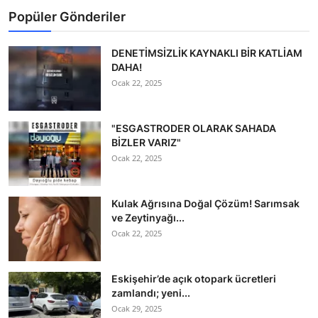
Popüler Gönderiler
DENETİMSİZLİK KAYNAKLI BİR KATLİAM
DAHA!
Ocak 22, 2025
"ESGASTRODER OLARAK SAHADA
BİZLER VARIZ"
Ocak 22, 2025
Kulak Ağrısına Doğal Çözüm! Sarımsak
ve Zeytinyağı...
Ocak 22, 2025
Eskişehir’de açık otopark ücretleri
zamlandı; yeni...
Ocak 29, 2025