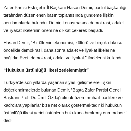
Köşe Yazısı
Zafer Partisi Eskişehir İl Başkanı Hasan Demir, parti il başkanlığı
tarafından düzenlenen basın toplantısında gündeme ilişkin
Dernek
açıklamalarda bulundu. Demir, konuşmasına demokrasi, adalet
ve liyakat ilkelerinin önemine dikkat çekerek başladı.
Galeri
Hasan Demir, “Bir ülkenin ekonomisi, kültürü ve birçok dokusu
Gastronomi
öncelikle demokrasi, daha sonra adalet ve liyakat ilkelerine
E-GAZETE
bağlıdır. Evet, demokrasi, adalet ve liyakat.” ifadelerini kullandı.
“Hukukun üstünlüğü ilkesi zedelenmiştir”
Türkiye’de son yıllarda yaşanan siyasi gelişmelere ilişkin
değerlendirmelerde bulunan Demir, “Başta Zafer Partisi Genel
Başkanı Prof. Dr. Ümit Özdağ olmak üzere muhalif partilere ve
kadrolara yapılanlar bize net olarak göstermektedir ki hukukun
üstünlüğü ilkesi yerini üstünlerin hukukuna bırakmış durumdadır.”
dedi.