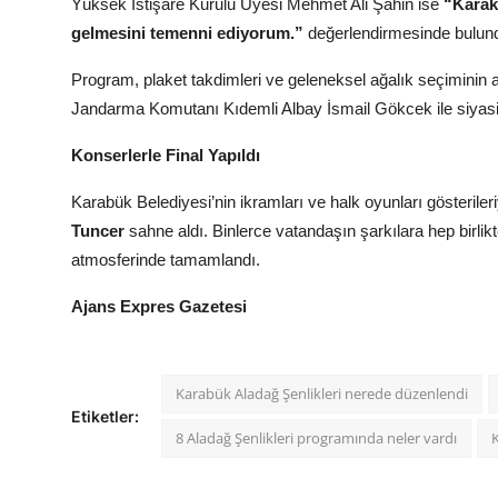
Yüksek İstişare Kurulu Üyesi Mehmet Ali Şahin ise
“Karaku
gelmesini temenni ediyorum.”
değerlendirmesinde bulun
Program, plaket takdimleri ve geleneksel ağalık seçiminin ar
Jandarma Komutanı Kıdemli Albay İsmail Gökcek ile siyasi pa
Konserlerle Final Yapıldı
Karabük Belediyesi’nin ikramları ve halk oyunları gösterileri
Tuncer
sahne aldı. Binlerce vatandaşın şarkılara hep birlikte
atmosferinde tamamlandı.
Ajans Expres Gazetesi
Karabük Aladağ Şenlikleri nerede düzenlendi
Etiketler:
8 Aladağ Şenlikleri programında neler vardı