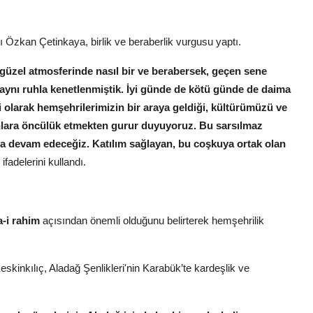
 Özkan Çetinkaya, birlik ve beraberlik vurgusu yaptı.
güzel atmosferinde nasıl bir ve berabersek, geçen sene
ynı ruhla kenetlenmiştik. İyi günde de kötü günde de daima
olarak hemşehrilerimizin bir araya geldiği, kültürümüzü ve
nlara öncülük etmekten gurur duyuyoruz. Bu sarsılmaz
aya devam edeceğiz. Katılım sağlayan, bu coşkuya ortak olan
ifadelerini kullandı.
a-i rahim
açısından önemli olduğunu belirterek hemşehrilik
skinkılıç, Aladağ Şenlikleri'nin Karabük’te kardeşlik ve