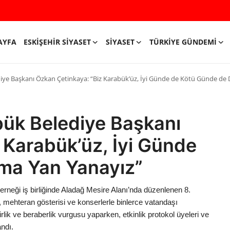
AYFA
ESKIŞEHIR SIYASET
SIYASET
TÜRKIYE GÜNDEMI
iye Başkanı Özkan Çetinkaya: “Biz Karabük’üz, İyi Günde de Kötü Günde de
bük Belediye Başkanı
 Karabük’üz, İyi Günde
ma Yan Yanayız”
neği iş birliğinde Aladağ Mesire Alanı’nda düzenlenen 8.
i, mehteran gösterisi ve konserlerle binlerce vatandaşı
ik ve beraberlik vurgusu yaparken, etkinlik protokol üyeleri ve
ndı.