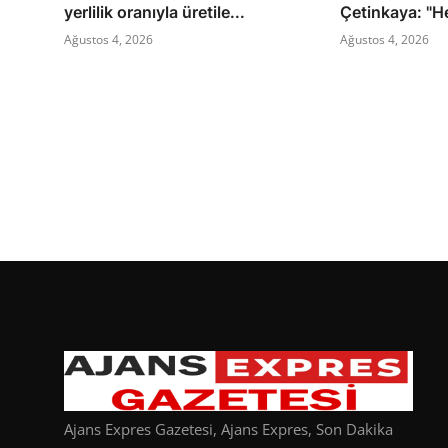
yerlilik oranıyla üretile...
Çetinkaya: "He
Ağustos 4, 2026
Ağustos 4, 2026
Ajans Expres Gazetesi, Ajans Expres, Son Dakika