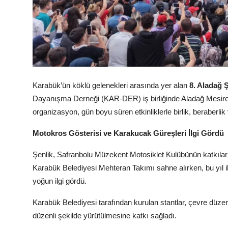
Köşe Yazısı
Dernek
Galeri
Karabük’ün köklü gelenekleri arasında yer alan
8. Aladağ Ş
Gastronomi
Dayanışma Derneği (KAR-DER) iş birliğinde Aladağ Mesire Al
E-GAZETE
organizasyon, gün boyu süren etkinliklerle birlik, beraberl
Motokros Gösterisi ve Karakucak Güreşleri İlgi Gördü
Şenlik, Safranbolu Müzekent Motosiklet Kulübünün katkılar
Karabük Belediyesi Mehteran Takımı sahne alırken, bu yıl i
yoğun ilgi gördü.
Karabük Belediyesi tarafından kurulan stantlar, çevre düzen
düzenli şekilde yürütülmesine katkı sağladı.