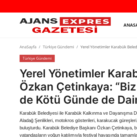
ANAS
GİRİŞ
Kayıt
YAP
olmak
AnaSayfa
Türkiye Gündemi
Yerel Yönetimler Karabük Beled
AnaSayfa
Türkiye Gündemi
Yerel Yönetimler Kara
Eskişehir Siyaset
Özkan Çetinkaya: “Biz
Siyaset
de Kötü Günde de Dai
Türkiye Gündemi
Yerel
Karabük Belediyesi ile Karabük Kalkınma ve Dayanışma Der
Aladağ Şenlikleri, motokros gösterileri, karakucak güreşler
Siber Güvenlik
buluşturdu. Karabük Belediye Başkanı Özkan Çetinkaya, birl
vatandaşların yoğun katılımıyla festival havasında tamamla