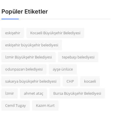
Popüler Etiketler
eskişehir
Kocaeli Büyükşehir Belediyesi
eskişehir büyükşehir belediyesi
İzmir Büyükşehir Belediyesi
tepebaşı belediyesi
odunpazarı belediyesi
ayşe ünlüce
sakarya büyükşehir belediyesi
CHP
kocaeli
İzmir
ahmet ataç
Bursa Büyükşehir Belediyesi
Cemil Tugay
Kazım Kurt