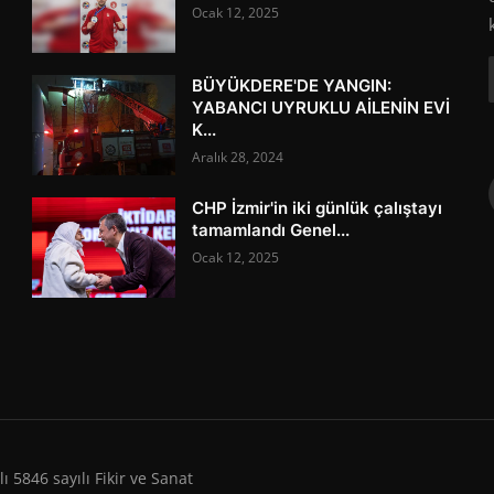
Ocak 12, 2025
BÜYÜKDERE'DE YANGIN:
YABANCI UYRUKLU AİLENİN EVİ
K...
Aralık 28, 2024
CHP İzmir'in iki günlük çalıştayı
tamamlandı Genel...
Ocak 12, 2025
 5846 sayılı Fikir ve Sanat