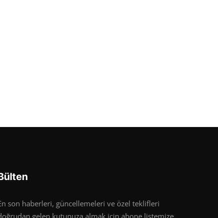
Bülten
En son haberleri, güncellemeleri ve özel teklifleri
doğrudan gelen kutunuza almak için abone listemize