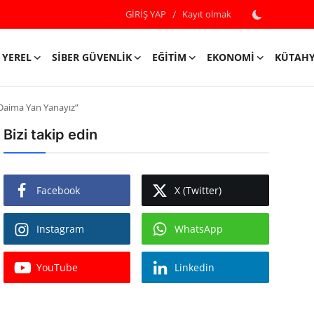
GİRİŞ YAP
/
Kayıt olmak
YEREL
SIBER GÜVENLIK
EĞITIM
EKONOMI
KÜTAH
 Daima Yan Yanayız”
Bizi takip edin
Facebook
X (Twitter)
Instagram
WhatsApp
YouTube
Linkedin