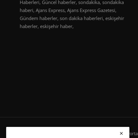
Haberleri, Güncel haberler, sondakika, sondakika
haberi, Ajans Express, Ajans Express Gazetesi,
Gündem haberler, son dakika haberleri, eskişehir
haberler, eskişehir haber,
Ajans Expres Gazetesi Copyright © Her Hakkı Haber Portalı