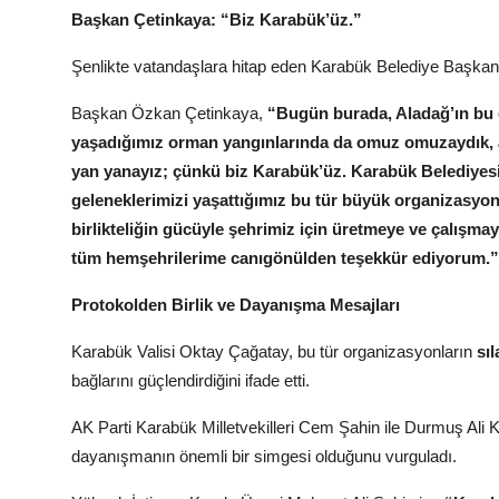
Başkan Çetinkaya: “Biz Karabük’üz.”
Şenlikte vatandaşlara hitap eden Karabük Belediye Başkanı
Başkan Özkan Çetinkaya,
“Bugün burada, Aladağ’ın bu 
yaşadığımız orman yangınlarında da omuz omuzaydık, a
yan yanayız; çünkü biz Karabük’üz. Karabük Belediyesi 
geleneklerimizi yaşattığımız bu tür büyük organizasyo
birlikteliğin gücüyle şehrimiz için üretmeye ve çalışm
tüm hemşehrilerime canıgönülden teşekkür ediyorum.”
Protokolden Birlik ve Dayanışma Mesajları
Karabük Valisi Oktay Çağatay, bu tür organizasyonların
sıl
bağlarını güçlendirdiğini ifade etti.
AK Parti Karabük Milletvekilleri Cem Şahin ile Durmuş Ali Ke
dayanışmanın önemli bir simgesi olduğunu vurguladı.