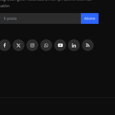
katılın
Abone