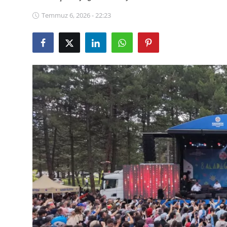
Eğitim
Temmuz 6, 2026 - 22:23
Ekonomi
Kütahya
Özel Haber
Teknoloji
Spor
TBMM Haberleri
Belediye
Sağlık
SON DAKİKA
Asayiş