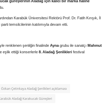
cak güreşlerinin Aladağ için kalıcı bir marka haline
du.
dından Karabük Üniversitesi Rektörü Prof. Dr. Fatih Kırışık, İl
rti temsilcilerinin katılımıyla devam etti.
yle renklenen şenliğin finalinde
Ayna
grubu ile sanatçı
Mahmut
 eşlik ettiği konserlerle
8. Aladağ Şenlikleri
festival
Özkan Çetinkaya Aladağ Şenlikleri açıklaması
Karabük Aladağ Karakucak Güreşleri