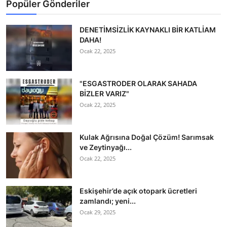
Popüler Gönderiler
DENETİMSİZLİK KAYNAKLI BİR KATLİAM
DAHA!
Ocak 22, 2025
"ESGASTRODER OLARAK SAHADA
BİZLER VARIZ"
Ocak 22, 2025
Kulak Ağrısına Doğal Çözüm! Sarımsak
ve Zeytinyağı...
Ocak 22, 2025
Eskişehir’de açık otopark ücretleri
zamlandı; yeni...
Ocak 29, 2025