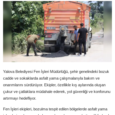
Ekonomi
Kütahya
Özel Haber
Teknoloji
Spor
TBMM Haberleri
Yalova Belediyesi Fen İşleri Müdürlüğü, şehir genelindeki bozuk
Belediye
cadde ve sokaklarda asfalt yama çalışmalarıyla bakım ve
onarımlarını sürdürüyor. Ekipler, özellikle kış aylarında oluşan
Sağlık
çukur ve çatlaklara müdahale ederek, yol güvenliği ve konforunu
SON DAKİKA
artırmayı hedefliyor.
Asayiş
Fen İşleri ekipleri, bozulma tespit edilen bölgelerde asfalt yama