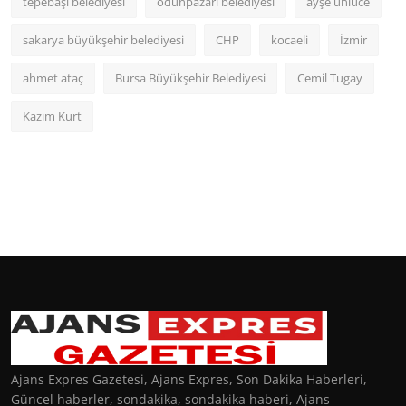
tepebaşı belediyesi
odunpazarı belediyesi
ayşe ünlüce
sakarya büyükşehir belediyesi
CHP
kocaeli
İzmir
ahmet ataç
Bursa Büyükşehir Belediyesi
Cemil Tugay
Kazım Kurt
Ajans Expres Gazetesi, Ajans Expres, Son Dakika Haberleri,
Güncel haberler, sondakika, sondakika haberi, Ajans