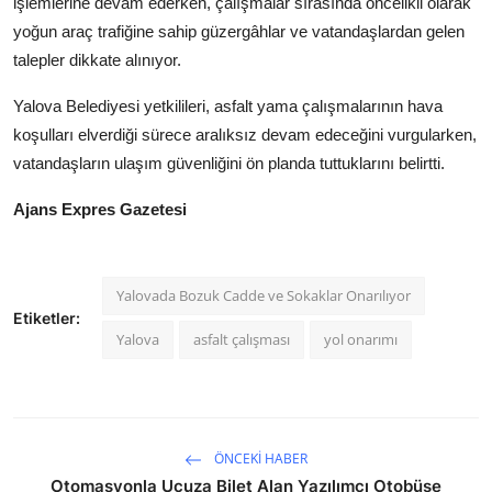
işlemlerine devam ederken, çalışmalar sırasında öncelikli olarak
Köşe Yazısı
yoğun araç trafiğine sahip güzergâhlar ve vatandaşlardan gelen
talepler dikkate alınıyor.
Dernek
Yalova Belediyesi yetkilileri, asfalt yama çalışmalarının hava
Galeri
koşulları elverdiği sürece aralıksız devam edeceğini vurgularken,
vatandaşların ulaşım güvenliğini ön planda tuttuklarını belirtti.
Gastronomi
Ajans Expres Gazetesi
E-GAZETE
Yalovada Bozuk Cadde ve Sokaklar Onarılıyor
Etiketler:
Yalova
asfalt çalışması
yol onarımı
ÖNCEKI HABER
Otomasyonla Ucuza Bilet Alan Yazılımcı Otobüse