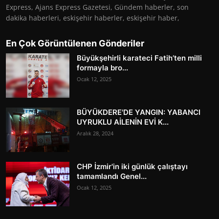
Express, Ajans Express Gazetesi, Gündem haberler, son
dakika haberleri, eskişehir haberler, eskişehir haber,
En Çok Görüntülenen Gönderiler
Büyükşehirli karateci Fatih’ten milli
formayla bro...
Ocak 12, 2025
BÜYÜKDERE'DE YANGIN: YABANCI
UYRUKLU AİLENİN EVİ K...
Aralık 28, 2024
CHP İzmir'in iki günlük çalıştayı
tamamlandı Genel...
Ocak 12, 2025