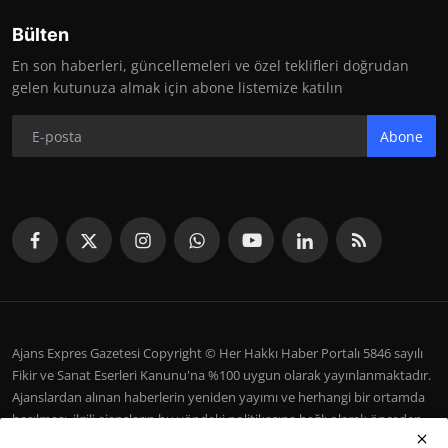
Bülten
En son haberleri, güncellemeleri ve özel teklifleri doğrudan
gelen kutunuza almak için abone listemize katılın
Abone
Ajans Expres Gazetesi Copyright © Her Hakkı Haber Portalı 5846 sayılı
Fikir ve Sanat Eserleri Kanunu'na %100 uygun olarak yayınlanmaktadır.
Ajanslardan alınan haberlerin yeniden yayımı ve herhangi bir ortamda
basılması, ilgili ajansların bu yöndeki politikasına bağlı olarak önceden
yazılı izin gerektirir.