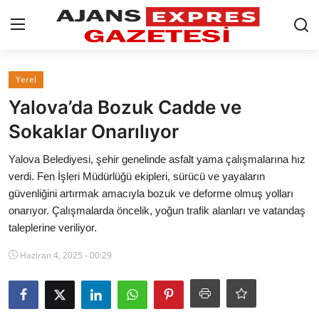
GİRİŞ YAP
Kayıt olmak
Yerel
Yalova’da Bozuk Cadde ve
AnaSayfa
Sokaklar Onarılıyor
Eskişehir Siyaset
Yalova Belediyesi, şehir genelinde asfalt yama çalışmalarına hız
verdi. Fen İşleri Müdürlüğü ekipleri, sürücü ve yayaların
Siyaset
güvenliğini artırmak amacıyla bozuk ve deforme olmuş yolları
onarıyor. Çalışmalarda öncelik, yoğun trafik alanları ve vatandaş
Türkiye Gündemi
taleplerine veriliyor.
Yerel
Haziran 4, 2025 - 00:29
Siber Güvenlik
Eğitim