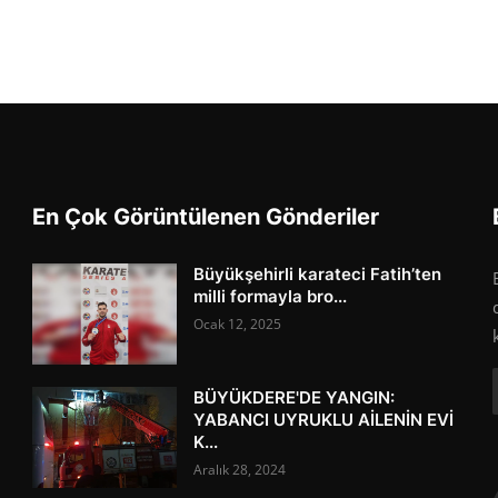
En Çok Görüntülenen Gönderiler
Büyükşehirli karateci Fatih’ten
milli formayla bro...
Ocak 12, 2025
BÜYÜKDERE'DE YANGIN:
YABANCI UYRUKLU AİLENİN EVİ
K...
Aralık 28, 2024