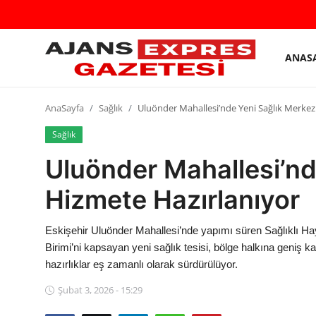
ANAS
GİRİŞ
Kayıt
YAP
olmak
AnaSayfa
Sağlık
Uluönder Mahallesi’nde Yeni Sağlık Merkez
AnaSayfa
Sağlık
Uluönder Mahallesi’nd
Eskişehir Siyaset
Hizmete Hazırlanıyor
Siyaset
Türkiye Gündemi
Eskişehir Uluönder Mahallesi’nde yapımı süren Sağlıklı Haya
Birimi’ni kapsayan yeni sağlık tesisi, bölge halkına geniş k
Yerel
hazırlıklar eş zamanlı olarak sürdürülüyor.
Siber Güvenlik
Şubat 3, 2026 - 15:29