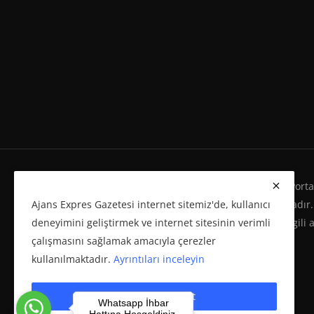
Ajans Expres Gazetesi Copyright © Her Hakkı Haber Portalı
Ajans Expres Gazetesi internet sitemiz'de, kullanıcı
Eserleri Kanunu'na %100 uygun olarak yayınlanmaktadır.
deneyimini geliştirmek ve internet sitesinin verimli
yeniden yayımı ve herhangi bir ortamda basılması, ilgili 
çalışmasını sağlamak amacıyla çerezler
politikasına bağlı olarak önceden yazılı izin gerektirir.
kullanılmaktadır.
Ayrıntıları inceleyin
Çerezleri kabul et
Whatsapp İhbar