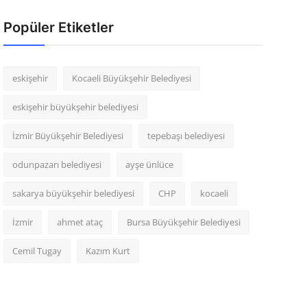
Popüler Etiketler
eskişehir
Kocaeli Büyükşehir Belediyesi
eskişehir büyükşehir belediyesi
İzmir Büyükşehir Belediyesi
tepebaşı belediyesi
odunpazarı belediyesi
ayşe ünlüce
sakarya büyükşehir belediyesi
CHP
kocaeli
İzmir
ahmet ataç
Bursa Büyükşehir Belediyesi
Cemil Tugay
Kazım Kurt