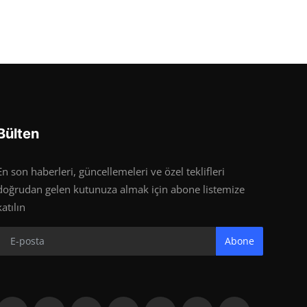
Bülten
En son haberleri, güncellemeleri ve özel teklifleri
doğrudan gelen kutunuza almak için abone listemize
katılın
Abone