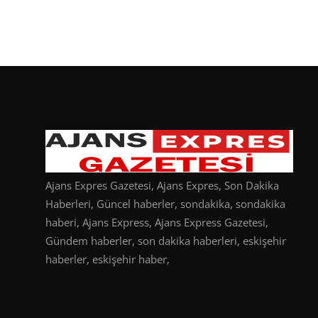
Ajans Expres Gazetesi, Ajans Expres, Son Dakika
Haberleri, Güncel haberler, sondakika, sondakika
haberi, Ajans Express, Ajans Express Gazetesi,
Gündem haberler, son dakika haberleri, eskişehir
haberler, eskişehir haber,