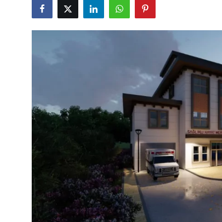
Eğitim
Ekonomi
Kütahya
Özel Haber
Teknoloji
Spor
TBMM Haberleri
Belediye
Sağlık
SON DAKİKA
Asayiş