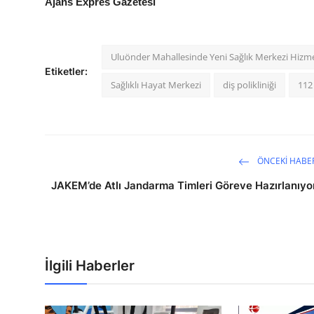
Ajans Expres Gazetesi
Uluönder Mahallesinde Yeni Sağlık Merkezi Hizme
Etiketler:
Sağlıklı Hayat Merkezi
diş polikliniği
112 
ÖNCEKI HABE
JAKEM’de Atlı Jandarma Timleri Göreve Hazırlanıyo
İlgili Haberler