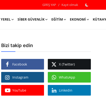
GİRİŞ YAP
/
Kayıt olmak
YEREL
SIBER GÜVENLIK
EĞITIM
EKONOMI
KÜTAH
Bizi takip edin
Facebook
X (Twitter)
Instagram
WhatsApp
YouTube
Linkedin