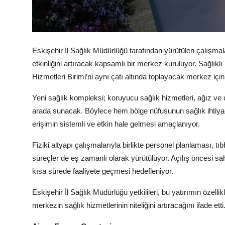
Köşe Yazısı
Dernek
Eskişehir İl Sağlık Müdürlüğü tarafından yürütülen çalışmal
etkinliğini artıracak kapsamlı bir merkez kuruluyor. Sağlıkl
Galeri
Hizmetleri Birimi’ni aynı çatı altında toplayacak merkez için
Gastronomi
Yeni sağlık kompleksi; koruyucu sağlık hizmetleri, ağız ve d
E-GAZETE
arada sunacak. Böylece hem bölge nüfusunun sağlık ihtiyaçl
erişimin sistemli ve etkin hale gelmesi amaçlanıyor.
Fiziki altyapı çalışmalarıyla birlikte personel planlaması, t
süreçler de eş zamanlı olarak yürütülüyor. Açılış öncesi sa
kısa sürede faaliyete geçmesi hedefleniyor.
Eskişehir İl Sağlık Müdürlüğü yetkilileri, bu yatırımın özellik
merkezin sağlık hizmetlerinin niteliğini artıracağını ifade etti