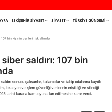
AYFA
ESKIŞEHIR SIYASET
SIYASET
TÜRKIYE GÜNDEMI
: 107 bin kişinin verileri risk altında
 siber saldırı: 107 bin
ında
 saldırı sonucu çalışanlar, kullanıcılar ve tabip odalarına kayıtlı
şim, lokasyon ve işlem güvenliği verilerinin erişildiği ve silindiği
 2025 tarihli kararla kamuoyuna ilan edilmesine karar verdi.