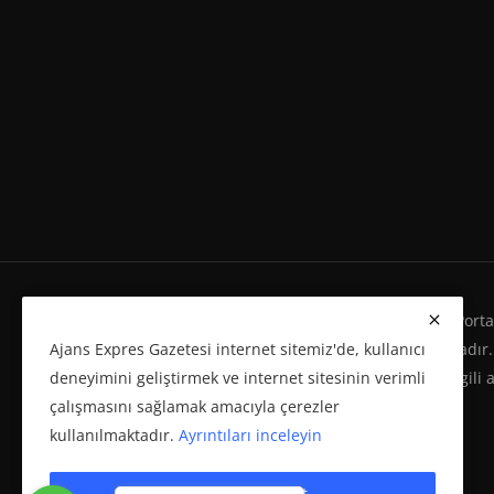
Ajans Expres Gazetesi Copyright © Her Hakkı Haber Portalı
Ajans Expres Gazetesi internet sitemiz'de, kullanıcı
Eserleri Kanunu'na %100 uygun olarak yayınlanmaktadır.
deneyimini geliştirmek ve internet sitesinin verimli
yeniden yayımı ve herhangi bir ortamda basılması, ilgili 
çalışmasını sağlamak amacıyla çerezler
politikasına bağlı olarak önceden yazılı izin gerektirir.
kullanılmaktadır.
Ayrıntıları inceleyin
Çerezleri kabul et