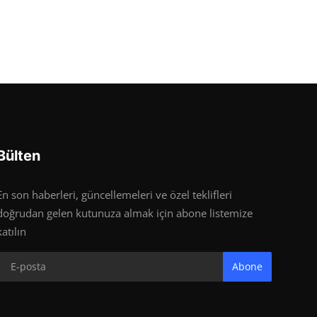
Bülten
En son haberleri, güncellemeleri ve özel teklifleri
doğrudan gelen kutunuza almak için abone listemize
katılın
Abone