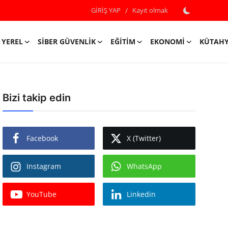
GİRİŞ YAP
/
Kayıt olmak
YEREL
SIBER GÜVENLIK
EĞITIM
EKONOMI
KÜTAH
Bizi takip edin
Facebook
X (Twitter)
Instagram
WhatsApp
YouTube
Linkedin