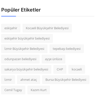
Popüler Etiketler
eskişehir
Kocaeli Büyükşehir Belediyesi
eskişehir büyükşehir belediyesi
İzmir Büyükşehir Belediyesi
tepebaşı belediyesi
odunpazarı belediyesi
ayşe ünlüce
sakarya büyükşehir belediyesi
CHP
kocaeli
İzmir
ahmet ataç
Bursa Büyükşehir Belediyesi
Cemil Tugay
Kazım Kurt