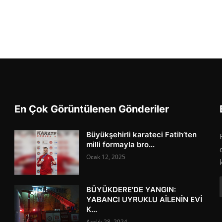
En Çok Görüntülenen Gönderiler
Büyükşehirli karateci Fatih’ten
milli formayla bro...
Ocak 12, 2025
BÜYÜKDERE'DE YANGIN:
YABANCI UYRUKLU AİLENİN EVİ
K...
Aralık 28, 2024