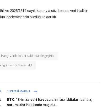
li ve 2025/1514 sayılı kararıyla söz konusu veri ihlalinin
lun incelemelerinin sürdüğü aktarıldı.
hangi veriler siber saldırıda ele geçirildi
lgili nasıl bir karar aldı
R
SONRAKI MAKALE
t
BTK: "E-imza veri havuzu sızıntısı iddiaları asılsız,
.
sorumlular hakkında suç du...