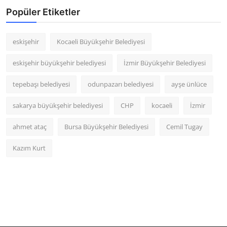
Popüler Etiketler
eskişehir
Kocaeli Büyükşehir Belediyesi
eskişehir büyükşehir belediyesi
İzmir Büyükşehir Belediyesi
tepebaşı belediyesi
odunpazarı belediyesi
ayşe ünlüce
sakarya büyükşehir belediyesi
CHP
kocaeli
İzmir
ahmet ataç
Bursa Büyükşehir Belediyesi
Cemil Tugay
Kazım Kurt