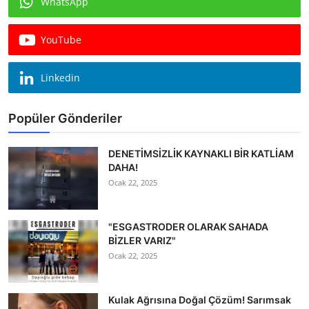
WhatsApp
Köşe Yazısı
YouTube
Dernek
Galeri
Linkedin
Gastronomi
Popüler Gönderiler
E-GAZETE
DENETİMSİZLİK KAYNAKLI BİR KATLİAM
DAHA!
Ocak 22, 2025
"ESGASTRODER OLARAK SAHADA
BİZLER VARIZ"
Ocak 22, 2025
Kulak Ağrısına Doğal Çözüm! Sarımsak