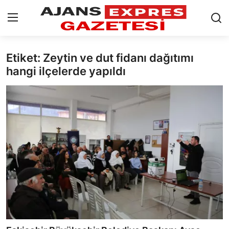
Etiket: Zeytin ve dut fidanı dağıtımı
GİRİŞ YAP
Kayıt olmak
hangi ilçelerde yapıldı
AnaSayfa
Eskişehir Siyaset
Siyaset
Türkiye Gündemi
Yerel
Siber Güvenlik
Eğitim