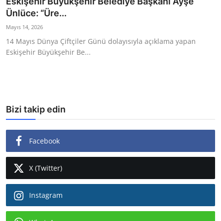
Eskişehir Büyükşehir Belediye Başkanı Ayşe
Ünlüce: “Üre...
Ekonomi
Mayıs 14, 2026
Kütahya
14 Mayıs Dünya Çiftçiler Günü dolayısıyla açıklama yapan
Eskişehir Büyükşehir Be...
Özel Haber
Teknoloji
Spor
Bizi takip edin
TBMM Haberleri
Facebook
Belediye
Sağlık
X (Twitter)
SON DAKİKA
Instagram
Asayiş