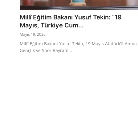
Eğitim
Ekonomi
Millî Eğitim Bakanı Yusuf Tekin: “19
Mayıs, Türkiye Cum...
Kütahya
Mayıs 19, 2026
Özel Haber
Millî Eğitim Bakanı Yusuf Tekin, 19 Mayıs Atatürk’ü Anma,
Gençlik ve Spor Bayram...
Teknoloji
Spor
TBMM Haberleri
Belediye
Sağlık
SON DAKİKA
Asayiş