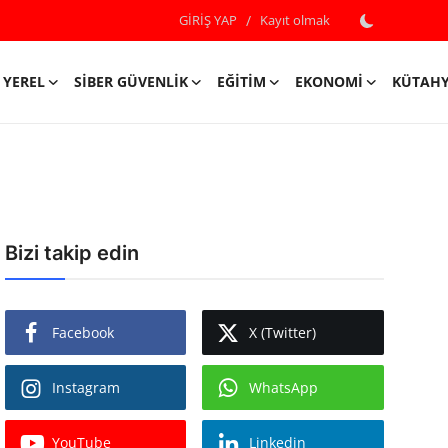
GİRİŞ YAP
/
Kayıt olmak
YEREL
SIBER GÜVENLIK
EĞITIM
EKONOMI
KÜTAH
Bizi takip edin
Facebook
X (Twitter)
Instagram
WhatsApp
YouTube
Linkedin