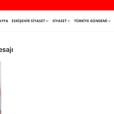
AYFA
ESKIŞEHIR SIYASET
SIYASET
TÜRKIYE GÜNDEMI
esajı