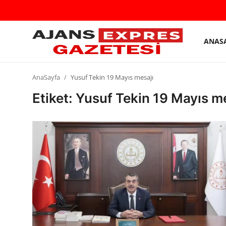
ANAS
GİRİŞ
Kayıt
YAP
olmak
AnaSayfa
Yusuf Tekin 19 Mayıs mesajı
AnaSayfa
Etiket: Yusuf Tekin 19 Mayıs m
Eskişehir Siyaset
Siyaset
Türkiye Gündemi
Yerel
Siber Güvenlik