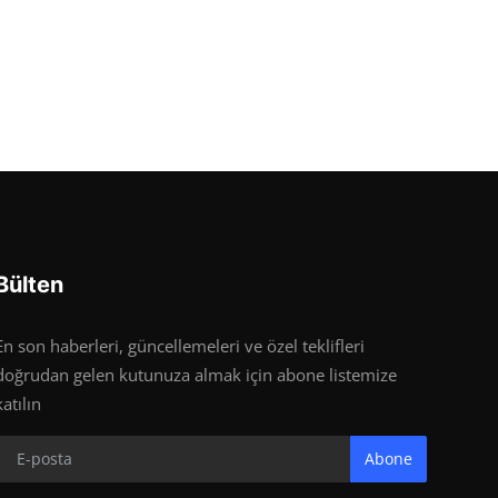
Bülten
En son haberleri, güncellemeleri ve özel teklifleri
doğrudan gelen kutunuza almak için abone listemize
katılın
Abone