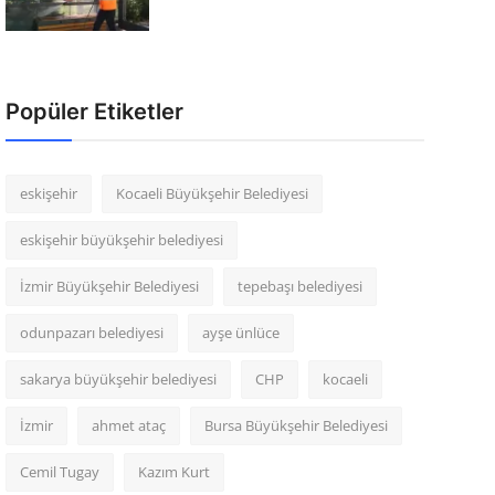
Popüler Etiketler
eskişehir
Kocaeli Büyükşehir Belediyesi
eskişehir büyükşehir belediyesi
İzmir Büyükşehir Belediyesi
tepebaşı belediyesi
odunpazarı belediyesi
ayşe ünlüce
sakarya büyükşehir belediyesi
CHP
kocaeli
İzmir
ahmet ataç
Bursa Büyükşehir Belediyesi
Cemil Tugay
Kazım Kurt