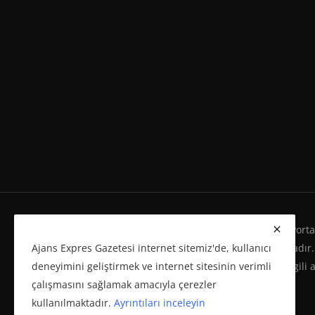
Ajans Expres Gazetesi Copyright © Her Hakkı Haber Portalı
Ajans Expres Gazetesi internet sitemiz'de, kullanıcı
Eserleri Kanunu'na %100 uygun olarak yayınlanmaktadır.
deneyimini geliştirmek ve internet sitesinin verimli
yeniden yayımı ve herhangi bir ortamda basılması, ilgili 
çalışmasını sağlamak amacıyla çerezler
politikasına bağlı olarak önceden yazılı izin gerektirir.
kullanılmaktadır.
Ayrıntıları inceleyin