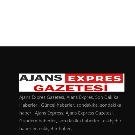
Ajans Expres Gazetesi, Ajans Expres, Son Dakika
Haberleri, Güncel haberler, sondakika, sondakika
haberi, Ajans Express, Ajans Express Gazetesi,
Gündem haberler, son dakika haberleri, eskişehir
haberler, eskişehir haber,