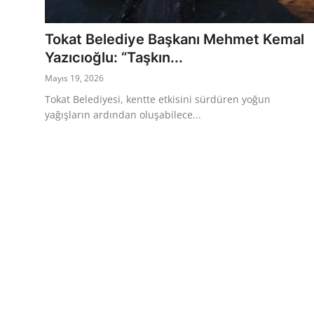
Eğitim
Ekonomi
Tokat Belediye Başkanı Mehmet Kemal
Yazıcıoğlu: “Taşkın...
Kütahya
Mayıs 19, 2026
Özel Haber
Tokat Belediyesi, kentte etkisini sürdüren yoğun
yağışların ardından oluşabilece...
Teknoloji
Spor
TBMM Haberleri
Belediye
Sağlık
SON DAKİKA
Asayiş