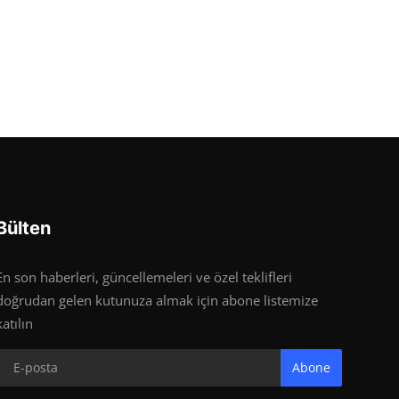
Bülten
En son haberleri, güncellemeleri ve özel teklifleri
doğrudan gelen kutunuza almak için abone listemize
katılın
Abone