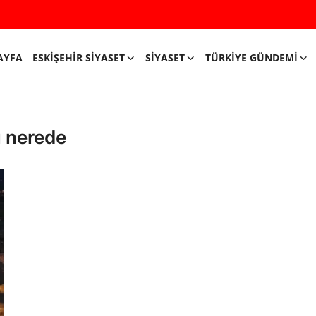
AYFA
ESKIŞEHIR SIYASET
SIYASET
TÜRKIYE GÜNDEMI
ı nerede