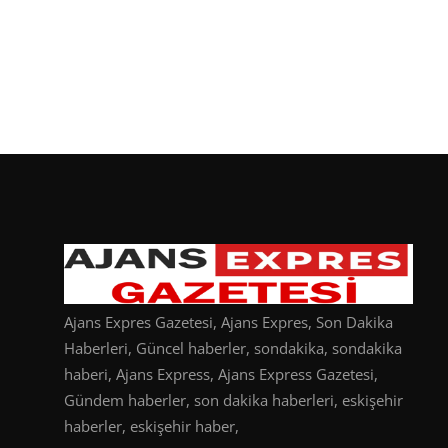
Ajans Expres Gazetesi, Ajans Expres, Son Dakika
Haberleri, Güncel haberler, sondakika, sondakika
haberi, Ajans Express, Ajans Express Gazetesi,
Gündem haberler, son dakika haberleri, eskişehir
haberler, eskişehir haber,