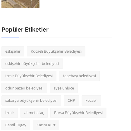
Popüler Etiketler
eskişehir
Kocaeli Büyükşehir Belediyesi
eskişehir büyükşehir belediyesi
İzmir Büyükşehir Belediyesi
tepebaşı belediyesi
odunpazarı belediyesi
ayşe ünlüce
sakarya büyükşehir belediyesi
CHP
kocaeli
İzmir
ahmet ataç
Bursa Büyükşehir Belediyesi
Cemil Tugay
Kazım Kurt