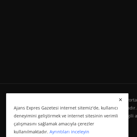
Ajans Expres Gazetesi Copyright © Her Hakkı Haber Portalı
Ajans Expres Gazetesi internet sitemiz'de, kullanıcı
Eserleri Kanunu'na %100 uygun olarak yayınlanmaktadır.
deneyimini geliştirmek ve internet sitesinin verimli
yeniden yayımı ve herhangi bir ortamda basılması, ilgili 
çalışmasını sağlamak amacıyla çerezler
politikasına bağlı olarak önceden yazılı izin gerektirir.
kullanılmaktadır.
Ayrıntıları inceleyin