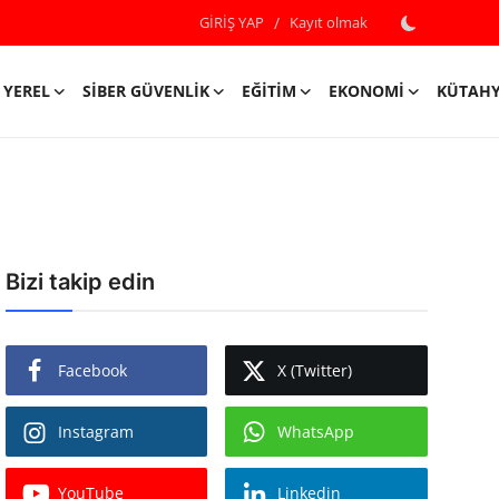
GİRİŞ YAP
/
Kayıt olmak
YEREL
SIBER GÜVENLIK
EĞITIM
EKONOMI
KÜTAH
Bizi takip edin
Facebook
X (Twitter)
Instagram
WhatsApp
YouTube
Linkedin