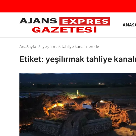
ANAS
GİRİŞ
Kayıt
YAP
olmak
AnaSayfa
yeşilırmak tahliye kanalı nerede
AnaSayfa
Etiket: yeşilırmak tahliye kanal
Eskişehir Siyaset
Siyaset
Türkiye Gündemi
Yerel
Siber Güvenlik