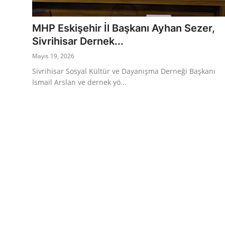
Eğitim
Ekonomi
MHP Eskişehir İl Başkanı Ayhan Sezer,
Sivrihisar Dernek...
Kütahya
Mayıs 19, 2026
Özel Haber
Sivrihisar Sosyal Kültür ve Dayanışma Derneği Başkanı
İsmail Arslan ve dernek yö...
Teknoloji
Spor
TBMM Haberleri
Belediye
Sağlık
SON DAKİKA
Asayiş