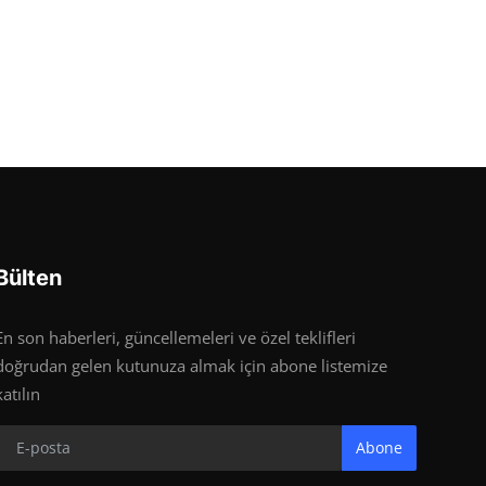
Bülten
En son haberleri, güncellemeleri ve özel teklifleri
doğrudan gelen kutunuza almak için abone listemize
katılın
Abone