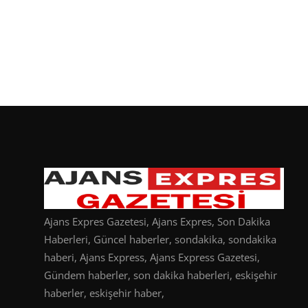
Ajans Expres Gazetesi, Ajans Expres, Son Dakika
Haberleri, Güncel haberler, sondakika, sondakika
haberi, Ajans Express, Ajans Express Gazetesi,
Gündem haberler, son dakika haberleri, eskişehir
haberler, eskişehir haber,