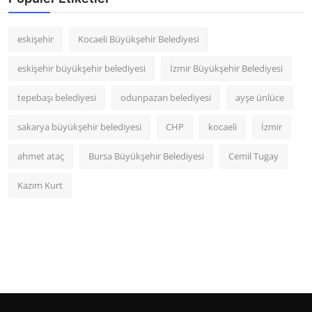
eskişehir
Kocaeli Büyükşehir Belediyesi
eskişehir büyükşehir belediyesi
İzmir Büyükşehir Belediyesi
tepebaşı belediyesi
odunpazarı belediyesi
ayşe ünlüce
sakarya büyükşehir belediyesi
CHP
kocaeli
İzmir
ahmet ataç
Bursa Büyükşehir Belediyesi
Cemil Tugay
Kazım Kurt