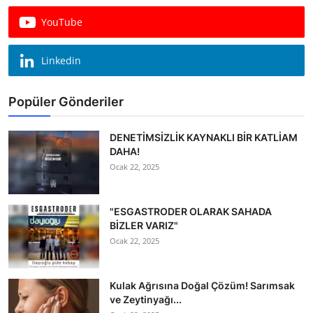
Köşe Yazısı
YouTube
Dernek
Linkedin
Galeri
Popüler Gönderiler
Gastronomi
E-GAZETE
DENETİMSİZLİK KAYNAKLI BİR KATLİAM
DAHA!
Ocak 22, 2025
"ESGASTRODER OLARAK SAHADA
BİZLER VARIZ"
Ocak 22, 2025
Kulak Ağrısına Doğal Çözüm! Sarımsak
ve Zeytinyağı...