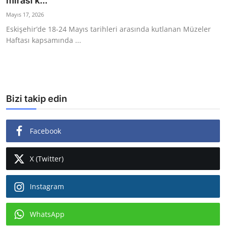
mirası k...
Ekonomi
Mayıs 17, 2026
Eskişehir’de 18-24 Mayıs tarihleri arasında kutlanan Müzeler
Kütahya
Haftası kapsamında ...
Özel Haber
Teknoloji
Bizi takip edin
Spor
TBMM Haberleri
Facebook
Belediye
X (Twitter)
Sağlık
Instagram
SON DAKİKA
Asayiş
WhatsApp