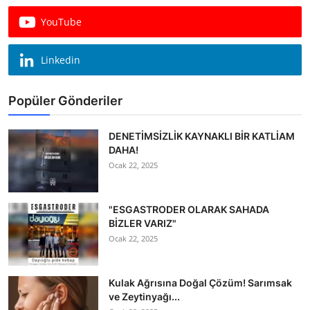
Köşe Yazısı
YouTube
Dernek
Linkedin
Galeri
Popüler Gönderiler
Gastronomi
E-GAZETE
DENETİMSİZLİK KAYNAKLI BİR KATLİAM
DAHA!
Ocak 22, 2025
"ESGASTRODER OLARAK SAHADA
BİZLER VARIZ"
Ocak 22, 2025
Kulak Ağrısına Doğal Çözüm! Sarımsak
ve Zeytinyağı...