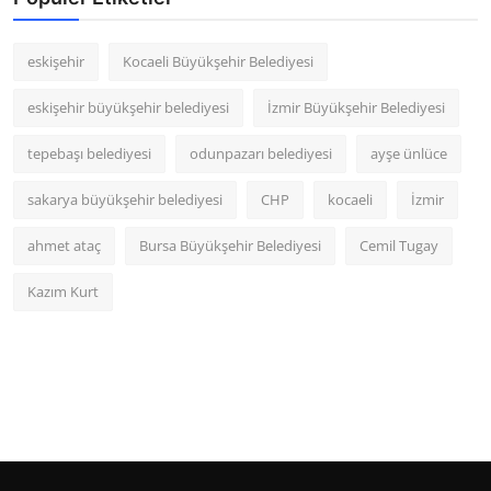
eskişehir
Kocaeli Büyükşehir Belediyesi
eskişehir büyükşehir belediyesi
İzmir Büyükşehir Belediyesi
tepebaşı belediyesi
odunpazarı belediyesi
ayşe ünlüce
sakarya büyükşehir belediyesi
CHP
kocaeli
İzmir
ahmet ataç
Bursa Büyükşehir Belediyesi
Cemil Tugay
Kazım Kurt