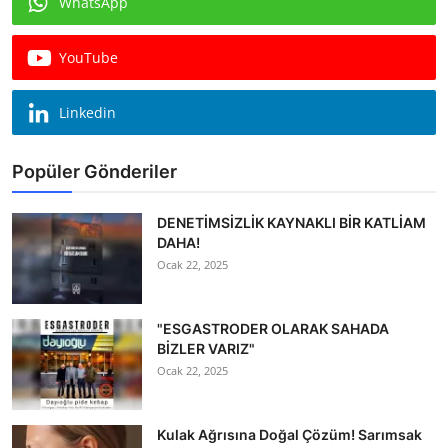
WhatsApp
Köşe Yazısı
YouTube
Dernek
Galeri
Linkedin
Gastronomi
Popüler Gönderiler
E-GAZETE
DENETİMSİZLİK KAYNAKLI BİR KATLİAM
DAHA!
Ocak 22, 2025
"ESGASTRODER OLARAK SAHADA
BİZLER VARIZ"
Ocak 22, 2025
Kulak Ağrısına Doğal Çözüm! Sarımsak