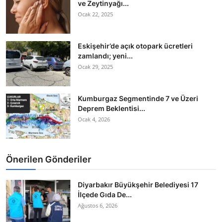
ve Zeytinyağı...
Ocak 22, 2025
Eskişehir’de açık otopark ücretleri
zamlandı; yeni...
Ocak 29, 2025
Kumburgaz Segmentinde 7 ve Üzeri
Deprem Beklentisi...
Ocak 4, 2026
Önerilen Gönderiler
Diyarbakır Büyükşehir Belediyesi 17
İlçede Gıda De...
Ağustos 6, 2026