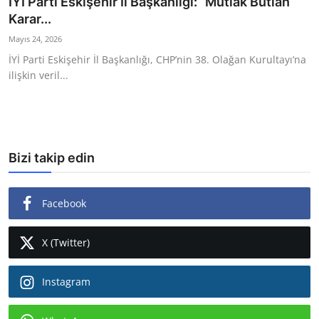
İYİ Parti Eskişehir İl Başkanlığı: “Mutlak Butlan
Karar...
Ekonomi
Mayıs 24, 2026
Kütahya
İYİ Parti Eskişehir İl Başkanlığı, CHP’nin 38. Olağan Kurultayı’na
ilişkin veril...
Özel Haber
Teknoloji
Spor
Bizi takip edin
TBMM Haberleri
Facebook
Belediye
Sağlık
X (Twitter)
SON DAKİKA
Instagram
Asayiş