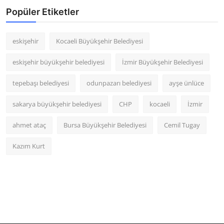
Popüler Etiketler
eskişehir
Kocaeli Büyükşehir Belediyesi
eskişehir büyükşehir belediyesi
İzmir Büyükşehir Belediyesi
tepebaşı belediyesi
odunpazarı belediyesi
ayşe ünlüce
sakarya büyükşehir belediyesi
CHP
kocaeli
İzmir
ahmet ataç
Bursa Büyükşehir Belediyesi
Cemil Tugay
Kazım Kurt