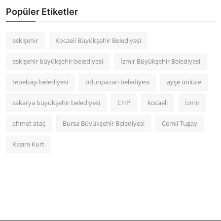
Popüler Etiketler
eskişehir
Kocaeli Büyükşehir Belediyesi
eskişehir büyükşehir belediyesi
İzmir Büyükşehir Belediyesi
tepebaşı belediyesi
odunpazarı belediyesi
ayşe ünlüce
sakarya büyükşehir belediyesi
CHP
kocaeli
İzmir
ahmet ataç
Bursa Büyükşehir Belediyesi
Cemil Tugay
Kazım Kurt