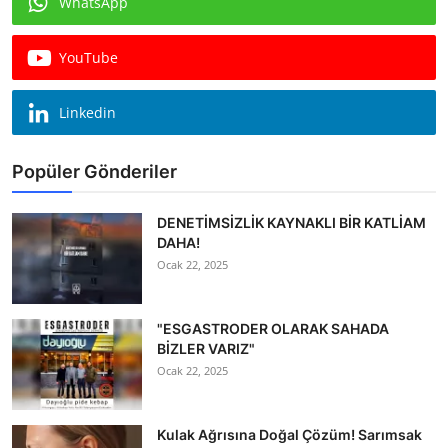
WhatsApp
Köşe Yazısı
YouTube
Dernek
Galeri
Linkedin
Gastronomi
Popüler Gönderiler
E-GAZETE
DENETİMSİZLİK KAYNAKLI BİR KATLİAM
DAHA!
Ocak 22, 2025
"ESGASTRODER OLARAK SAHADA
BİZLER VARIZ"
Ocak 22, 2025
Kulak Ağrısına Doğal Çözüm! Sarımsak