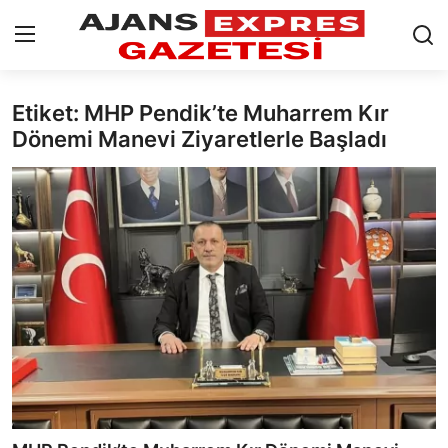
Etiket: MHP Pendik’te Muharrem Kır
GİRİŞ YAP
Kayıt olmak
Dönemi Manevi Ziyaretlerle Başladı
AnaSayfa
Eskişehir Siyaset
Siyaset
Türkiye Gündemi
Yerel
Siber Güvenlik
Eğitim