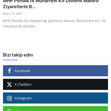
MHP Pendik’te Muharrem Kır Dönemi Manevi
Ziyaretlerle B...
Ekonomi
Mayıs 13, 2026
Kütahya
MHP Pendik İlçe Başkanlığı görevine atanan Muharrem Kır, ilk
mesaisinde şehitlik...
Özel Haber
Teknoloji
Spor
Bizi takip edin
TBMM Haberleri
Facebook
Belediye
Sağlık
X (Twitter)
SON DAKİKA
Instagram
Asayiş