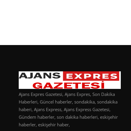
Ajans Expres Gazetesi, Ajans Expres, Son Dakika
Haberleri, Güncel haberler, sondakika, sondakika
haberi, Ajans Express, Ajans Express Gazetesi,
Gündem haberler, son dakika haberleri, eskişehir
haberler, eskişehir haber,