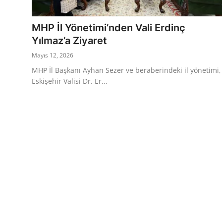
Eğitim
Ekonomi
MHP İl Yönetimi’nden Vali Erdinç
Yılmaz’a Ziyaret
Kütahya
Mayıs 12, 2026
Özel Haber
MHP İl Başkanı Ayhan Sezer ve beraberindeki il yönetimi,
Eskişehir Valisi Dr. Er...
Teknoloji
Spor
TBMM Haberleri
Belediye
Sağlık
SON DAKİKA
Asayiş