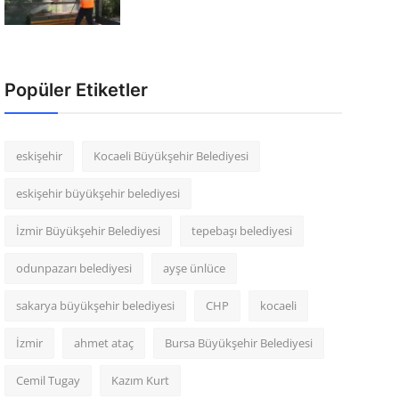
Popüler Etiketler
eskişehir
Kocaeli Büyükşehir Belediyesi
eskişehir büyükşehir belediyesi
İzmir Büyükşehir Belediyesi
tepebaşı belediyesi
odunpazarı belediyesi
ayşe ünlüce
sakarya büyükşehir belediyesi
CHP
kocaeli
İzmir
ahmet ataç
Bursa Büyükşehir Belediyesi
Cemil Tugay
Kazım Kurt