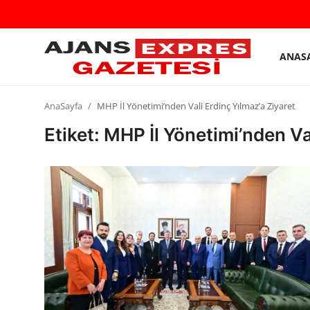
ANAS
GİRİŞ
Kayıt
YAP
olmak
AnaSayfa
MHP İl Yönetimi’nden Vali Erdinç Yılmaz’a Ziyaret
AnaSayfa
Etiket: MHP İl Yönetimi’nden Va
Eskişehir Siyaset
Siyaset
Türkiye Gündemi
Yerel
Siber Güvenlik