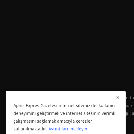
Ajans Expres Gazetesi Copyright © Her Hakkı Haber Portalı
Ajans Expres Gazetesi internet sitemiz'de, kullanıcı
Eserleri Kanunu'na %100 uygun olarak yayınlanmaktadır.
deneyimini geliştirmek ve internet sitesinin verimli
yeniden yayımı ve herhangi bir ortamda basılması, ilgili 
çalışmasını sağlamak amacıyla çerezler
politikasına bağlı olarak önceden yazılı izin gerektirir.
kullanılmaktadır.
Ayrıntıları inceleyin