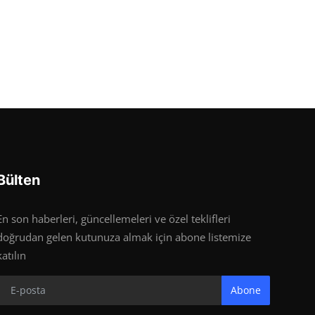
Bülten
En son haberleri, güncellemeleri ve özel teklifleri
doğrudan gelen kutunuza almak için abone listemize
katılın
Abone