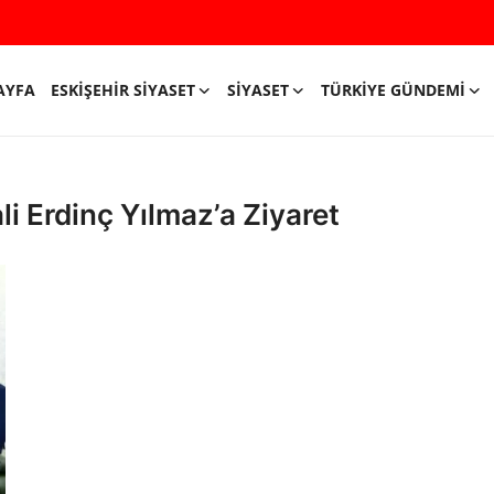
AYFA
ESKIŞEHIR SIYASET
SIYASET
TÜRKIYE GÜNDEMI
li Erdinç Yılmaz’a Ziyaret