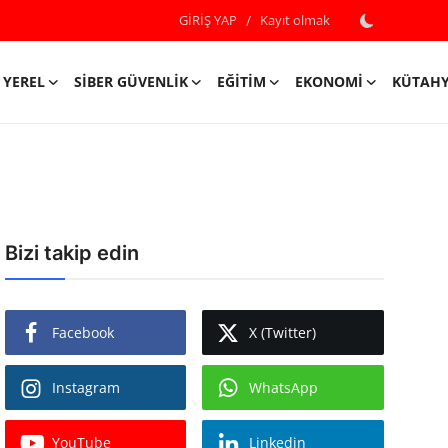
GİRİŞ YAP
/
Kayıt olmak
YEREL
SIBER GÜVENLIK
EĞITIM
EKONOMI
KÜTAH
Bizi takip edin
Facebook
X (Twitter)
Instagram
WhatsApp
YouTube
Linkedin