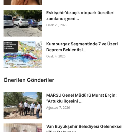
Eskişehir’de açık otopark ücretleri
zamlandı; yeni...
Ocak 29, 2025
Kumburgaz Segmentinde 7 ve Üzeri
Deprem Beklentisi...
Ocak 4, 2026
Önerilen Gönderiler
MARSU Genel Müdürü Murat Erçin:
“Artuklu ilçesini ...
Ağustos 7, 2026
Van Büyükşehir Belediyesi Geleneksel