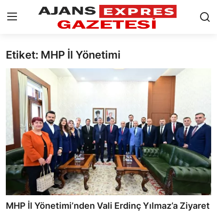
Etiket: MHP İl Yönetimi
GİRİŞ YAP
Kayıt olmak
AnaSayfa
Eskişehir Siyaset
Siyaset
Türkiye Gündemi
Yerel
Siber Güvenlik
MHP İl Yönetimi’nden Vali Erdinç Yılmaz’a Ziyaret
Eğitim