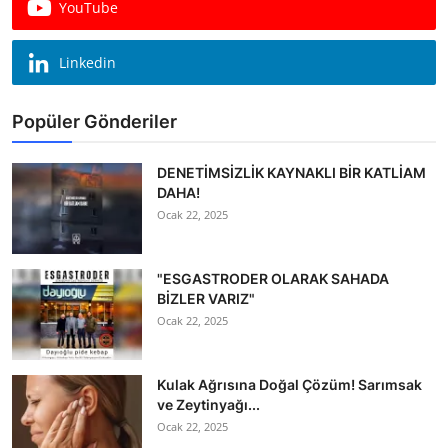
YouTube
Köşe Yazısı
Dernek
Linkedin
Galeri
Popüler Gönderiler
Gastronomi
DENETİMSİZLİK KAYNAKLI BİR KATLİAM
DAHA!
E-GAZETE
Ocak 22, 2025
"ESGASTRODER OLARAK SAHADA
BİZLER VARIZ"
Ocak 22, 2025
Kulak Ağrısına Doğal Çözüm! Sarımsak
ve Zeytinyağı...
Ocak 22, 2025