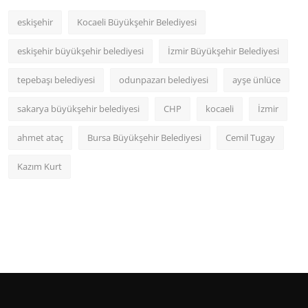
eskişehir
Kocaeli Büyükşehir Belediyesi
eskişehir büyükşehir belediyesi
İzmir Büyükşehir Belediyesi
tepebaşı belediyesi
odunpazarı belediyesi
ayşe ünlüce
sakarya büyükşehir belediyesi
CHP
kocaeli
İzmir
ahmet ataç
Bursa Büyükşehir Belediyesi
Cemil Tugay
Kazım Kurt