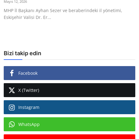
Mayıs 12, 2026
Ekonomi
MHP İl Başkanı Ayhan Sezer ve beraberindeki il yönetimi,
Eskişehir Valisi Dr. Er...
Kütahya
Özel Haber
Teknoloji
Bizi takip edin
Spor
Facebook
TBMM Haberleri
Belediye
X (Twitter)
Sağlık
Instagram
SON DAKİKA
WhatsApp
Asayiş