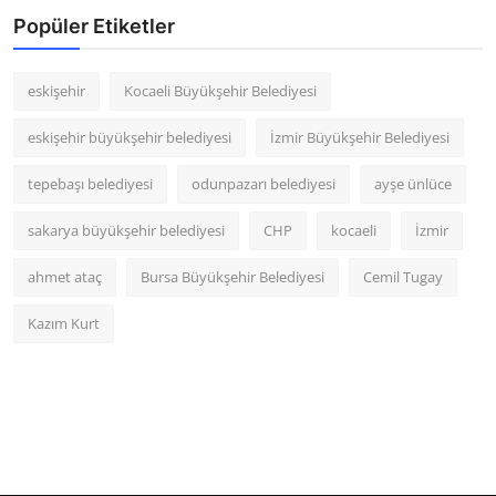
Popüler Etiketler
eskişehir
Kocaeli Büyükşehir Belediyesi
eskişehir büyükşehir belediyesi
İzmir Büyükşehir Belediyesi
tepebaşı belediyesi
odunpazarı belediyesi
ayşe ünlüce
sakarya büyükşehir belediyesi
CHP
kocaeli
İzmir
ahmet ataç
Bursa Büyükşehir Belediyesi
Cemil Tugay
Kazım Kurt