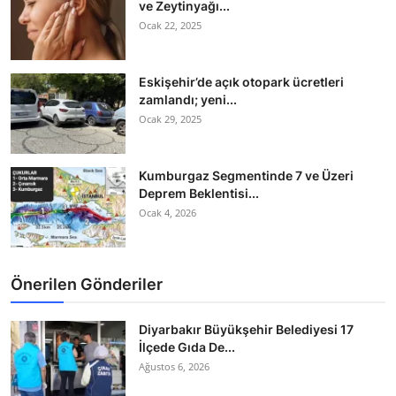
ve Zeytinyağı...
Ocak 22, 2025
Eskişehir’de açık otopark ücretleri
zamlandı; yeni...
Ocak 29, 2025
Kumburgaz Segmentinde 7 ve Üzeri
Deprem Beklentisi...
Ocak 4, 2026
Önerilen Gönderiler
Diyarbakır Büyükşehir Belediyesi 17
İlçede Gıda De...
Ağustos 6, 2026