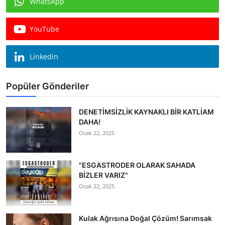
WhatsApp
Köşe Yazısı
YouTube
Dernek
Galeri
Linkedin
Gastronomi
Popüler Gönderiler
E-GAZETE
DENETİMSİZLİK KAYNAKLI BİR KATLİAM
DAHA!
Ocak 22, 2025
"ESGASTRODER OLARAK SAHADA
BİZLER VARIZ"
Ocak 22, 2025
Kulak Ağrısına Doğal Çözüm! Sarımsak