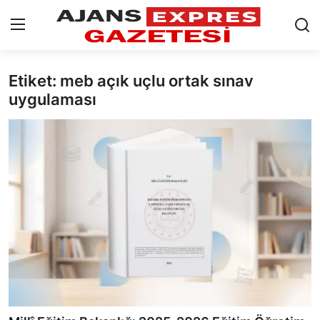
Etiket: meb açık uçlu ortak sınav
GİRİŞ YAP
Kayıt olmak
uygulaması
AnaSayfa
Eskişehir Siyaset
Siyaset
Türkiye Gündemi
Yerel
Siber Güvenlik
Eğitim