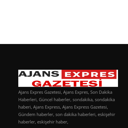
Ajans Expres Gazetesi, Ajans Expres, Son Dakika
Haberleri, Güncel haberler, sondakika, sondakika
haberi, Ajans Express, Ajans Express Gazetesi,
Gündem haberler, son dakika haberleri, eskişehir
haberler, eskişehir haber,