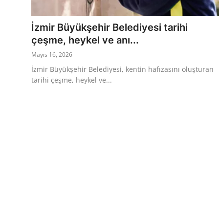
Eğitim
Ekonomi
İzmir Büyükşehir Belediyesi tarihi
çeşme, heykel ve anı...
Kütahya
Mayıs 16, 2026
Özel Haber
İzmir Büyükşehir Belediyesi, kentin hafızasını oluşturan
tarihi çeşme, heykel ve...
Teknoloji
Spor
TBMM Haberleri
Belediye
Sağlık
SON DAKİKA
Asayiş