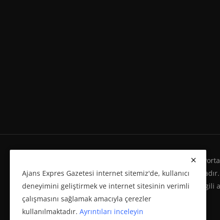
Ajans Expres Gazetesi Copyright © Her Hakkı Haber Portalı
Ajans Expres Gazetesi internet sitemiz'de, kullanıcı
Eserleri Kanunu'na %100 uygun olarak yayınlanmaktadır.
deneyimini geliştirmek ve internet sitesinin verimli
yeniden yayımı ve herhangi bir ortamda basılması, ilgili 
çalışmasını sağlamak amacıyla çerezler
politikasına bağlı olarak önceden yazılı izin gerektirir.
kullanılmaktadır.
Ayrıntıları inceleyin