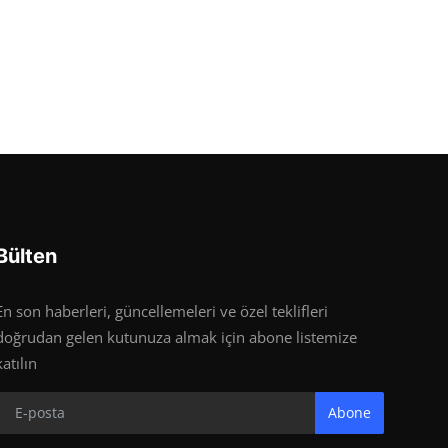
Bülten
En son haberleri, güncellemeleri ve özel teklifleri
doğrudan gelen kutunuza almak için abone listemize
katılın
Abone