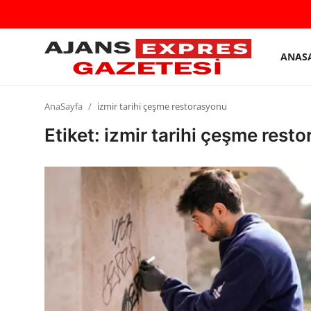
ANAS
GİRİŞ
Kayıt
YAP
olmak
AnaSayfa
izmir tarihi çeşme restorasyonu
AnaSayfa
Etiket: izmir tarihi çeşme rest
Eskişehir Siyaset
Siyaset
Türkiye Gündemi
Yerel
Siber Güvenlik