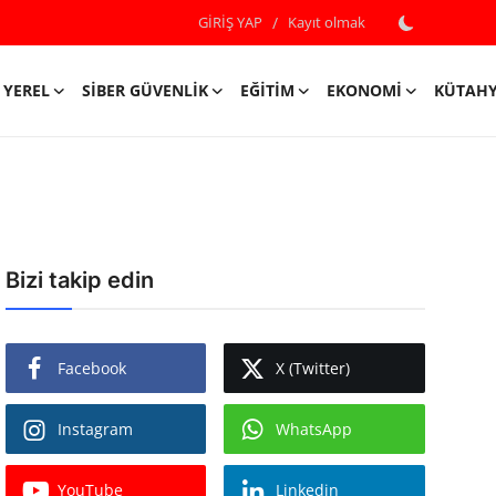
GİRİŞ YAP
/
Kayıt olmak
YEREL
SIBER GÜVENLIK
EĞITIM
EKONOMI
KÜTAH
Bizi takip edin
Facebook
X (Twitter)
Instagram
WhatsApp
YouTube
Linkedin