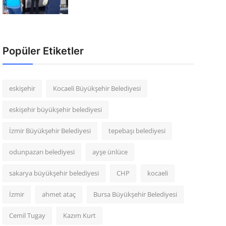
Popüler Etiketler
eskişehir
Kocaeli Büyükşehir Belediyesi
eskişehir büyükşehir belediyesi
İzmir Büyükşehir Belediyesi
tepebaşı belediyesi
odunpazarı belediyesi
ayşe ünlüce
sakarya büyükşehir belediyesi
CHP
kocaeli
İzmir
ahmet ataç
Bursa Büyükşehir Belediyesi
Cemil Tugay
Kazım Kurt