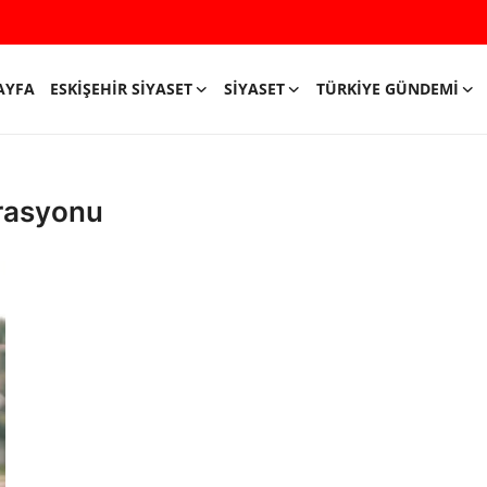
AYFA
ESKIŞEHIR SIYASET
SIYASET
TÜRKIYE GÜNDEMI
orasyonu