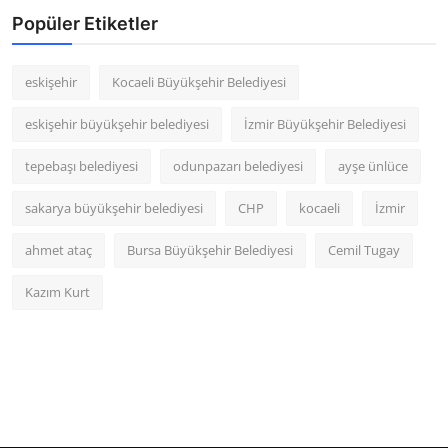
Popüler Etiketler
eskişehir
Kocaeli Büyükşehir Belediyesi
eskişehir büyükşehir belediyesi
İzmir Büyükşehir Belediyesi
tepebaşı belediyesi
odunpazarı belediyesi
ayşe ünlüce
sakarya büyükşehir belediyesi
CHP
kocaeli
İzmir
ahmet ataç
Bursa Büyükşehir Belediyesi
Cemil Tugay
Kazım Kurt