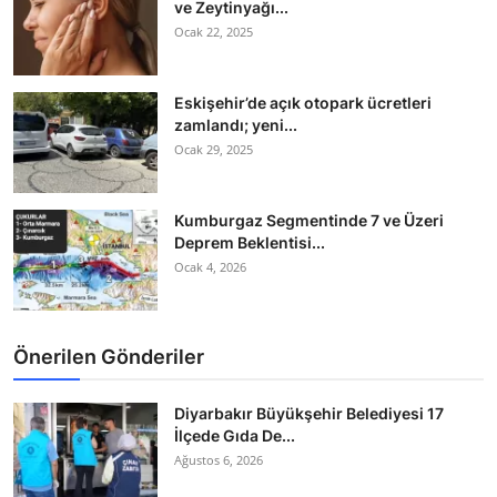
ve Zeytinyağı...
Ocak 22, 2025
Eskişehir’de açık otopark ücretleri
zamlandı; yeni...
Ocak 29, 2025
Kumburgaz Segmentinde 7 ve Üzeri
Deprem Beklentisi...
Ocak 4, 2026
Önerilen Gönderiler
Diyarbakır Büyükşehir Belediyesi 17
İlçede Gıda De...
Ağustos 6, 2026