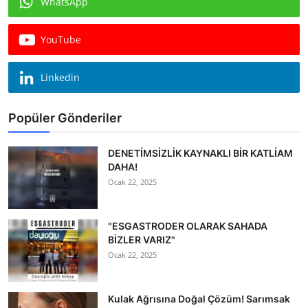
WhatsApp
Köşe Yazısı
YouTube
Dernek
Galeri
Linkedin
Gastronomi
Popüler Gönderiler
E-GAZETE
DENETİMSİZLİK KAYNAKLI BİR KATLİAM
DAHA!
Ocak 22, 2025
"ESGASTRODER OLARAK SAHADA
BİZLER VARIZ"
Ocak 22, 2025
Kulak Ağrısına Doğal Çözüm! Sarımsak