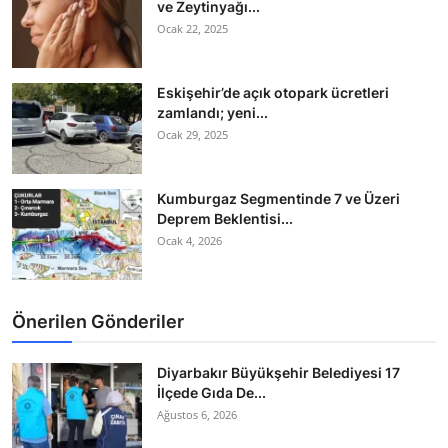
ve Zeytinyağı...
Ocak 22, 2025
Eskişehir’de açık otopark ücretleri
zamlandı; yeni...
Ocak 29, 2025
Kumburgaz Segmentinde 7 ve Üzeri
Deprem Beklentisi...
Ocak 4, 2026
Önerilen Gönderiler
Diyarbakır Büyükşehir Belediyesi 17
İlçede Gıda De...
Ağustos 6, 2026