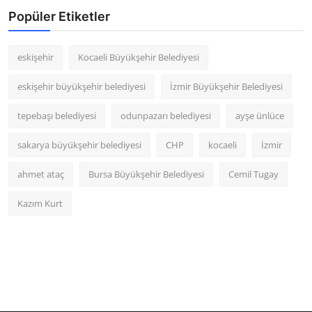
Popüler Etiketler
eskişehir
Kocaeli Büyükşehir Belediyesi
eskişehir büyükşehir belediyesi
İzmir Büyükşehir Belediyesi
tepebaşı belediyesi
odunpazarı belediyesi
ayşe ünlüce
sakarya büyükşehir belediyesi
CHP
kocaeli
İzmir
ahmet ataç
Bursa Büyükşehir Belediyesi
Cemil Tugay
Kazım Kurt