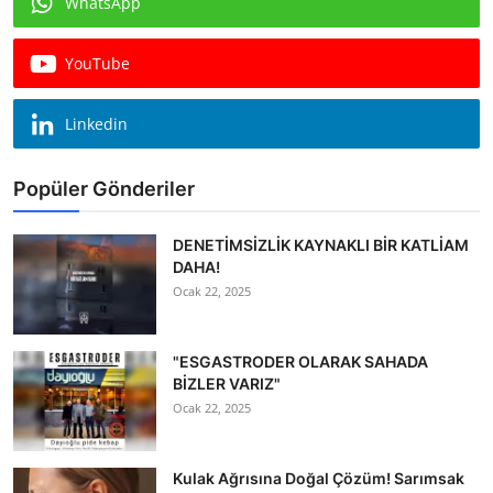
WhatsApp
Köşe Yazısı
YouTube
Dernek
Galeri
Linkedin
Gastronomi
Popüler Gönderiler
E-GAZETE
DENETİMSİZLİK KAYNAKLI BİR KATLİAM
DAHA!
Ocak 22, 2025
"ESGASTRODER OLARAK SAHADA
BİZLER VARIZ"
Ocak 22, 2025
Kulak Ağrısına Doğal Çözüm! Sarımsak