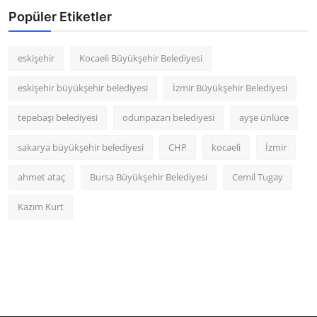
Popüler Etiketler
eskişehir
Kocaeli Büyükşehir Belediyesi
eskişehir büyükşehir belediyesi
İzmir Büyükşehir Belediyesi
tepebaşı belediyesi
odunpazarı belediyesi
ayşe ünlüce
sakarya büyükşehir belediyesi
CHP
kocaeli
İzmir
ahmet ataç
Bursa Büyükşehir Belediyesi
Cemil Tugay
Kazım Kurt