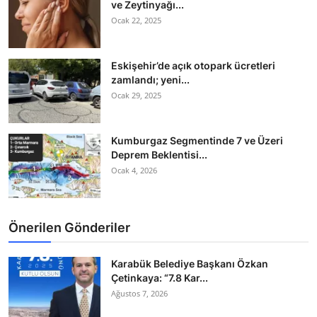
ve Zeytinyağı...
Ocak 22, 2025
Eskişehir’de açık otopark ücretleri
zamlandı; yeni...
Ocak 29, 2025
Kumburgaz Segmentinde 7 ve Üzeri
Deprem Beklentisi...
Ocak 4, 2026
Önerilen Gönderiler
Karabük Belediye Başkanı Özkan
Çetinkaya: “7.8 Kar...
Ağustos 7, 2026