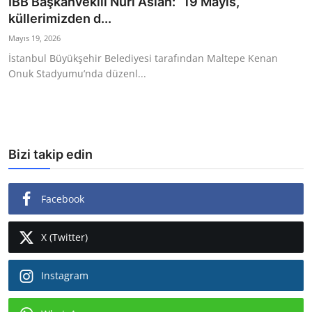
İBB Başkanvekili Nuri Aslan: “19 Mayıs,
küllerimizden d...
Ekonomi
Mayıs 19, 2026
Kütahya
İstanbul Büyükşehir Belediyesi tarafından Maltepe Kenan
Onuk Stadyumu’nda düzenl...
Özel Haber
Teknoloji
Spor
Bizi takip edin
TBMM Haberleri
Facebook
Belediye
Sağlık
X (Twitter)
SON DAKİKA
Instagram
Asayiş