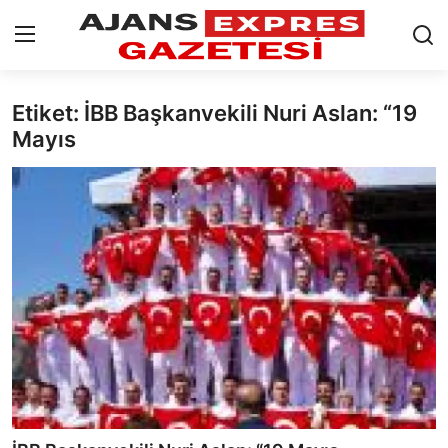
Etiket: İBB Başkanvekili Nuri Aslan: “19
GİRİŞ YAP
Kayıt olmak
Mayıs
AnaSayfa
Eskişehir Siyaset
Siyaset
Türkiye Gündemi
Yerel
Siber Güvenlik
Eğitim