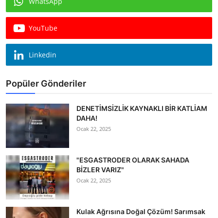
WhatsApp
Köşe Yazısı
YouTube
Dernek
Galeri
Linkedin
Gastronomi
Popüler Gönderiler
E-GAZETE
DENETİMSİZLİK KAYNAKLI BİR KATLİAM
DAHA!
Ocak 22, 2025
"ESGASTRODER OLARAK SAHADA
BİZLER VARIZ"
Ocak 22, 2025
Kulak Ağrısına Doğal Çözüm! Sarımsak