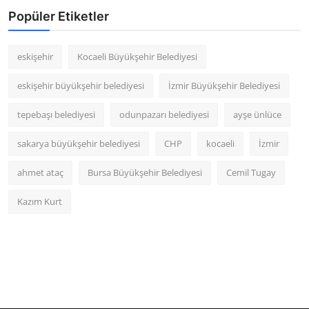
Popüler Etiketler
eskişehir
Kocaeli Büyükşehir Belediyesi
eskişehir büyükşehir belediyesi
İzmir Büyükşehir Belediyesi
tepebaşı belediyesi
odunpazarı belediyesi
ayşe ünlüce
sakarya büyükşehir belediyesi
CHP
kocaeli
İzmir
ahmet ataç
Bursa Büyükşehir Belediyesi
Cemil Tugay
Kazım Kurt