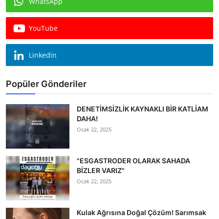
WhatsApp
Köşe Yazısı
YouTube
Dernek
Galeri
Linkedin
Gastronomi
Popüler Gönderiler
E-GAZETE
DENETİMSİZLİK KAYNAKLI BİR KATLİAM
DAHA!
Ocak 22, 2025
"ESGASTRODER OLARAK SAHADA
BİZLER VARIZ"
Ocak 22, 2025
Kulak Ağrısına Doğal Çözüm! Sarımsak