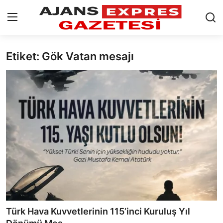
Etiket: Gök Vatan mesajı
GİRİŞ YAP
Kayıt olmak
AnaSayfa
Eskişehir Siyaset
Siyaset
Türkiye Gündemi
Yerel
Siber Güvenlik
Türk Hava Kuvvetlerinin 115’inci Kuruluş Yıl
Eğitim