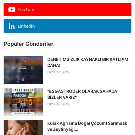
Köşe Yazısı
YouTube
Dernek
Linkedin
Galeri
Popüler Gönderiler
Gastronomi
E-GAZETE
DENETİMSİZLİK KAYNAKLI BİR KATLİAM
DAHA!
Ocak 22, 2025
"ESGASTRODER OLARAK SAHADA
BİZLER VARIZ"
Ocak 22, 2025
Kulak Ağrısına Doğal Çözüm! Sarımsak
ve Zeytinyağı...