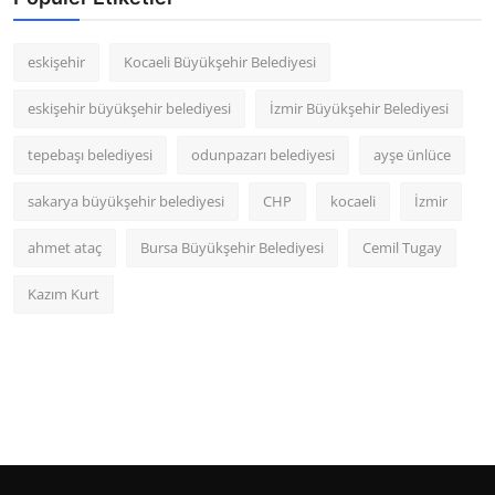
eskişehir
Kocaeli Büyükşehir Belediyesi
eskişehir büyükşehir belediyesi
İzmir Büyükşehir Belediyesi
tepebaşı belediyesi
odunpazarı belediyesi
ayşe ünlüce
sakarya büyükşehir belediyesi
CHP
kocaeli
İzmir
ahmet ataç
Bursa Büyükşehir Belediyesi
Cemil Tugay
Kazım Kurt