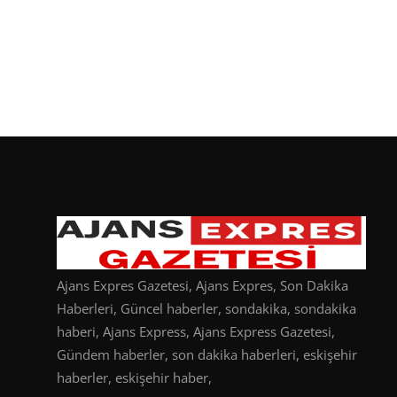
Ajans Expres Gazetesi, Ajans Expres, Son Dakika
Haberleri, Güncel haberler, sondakika, sondakika
haberi, Ajans Express, Ajans Express Gazetesi,
Gündem haberler, son dakika haberleri, eskişehir
haberler, eskişehir haber,