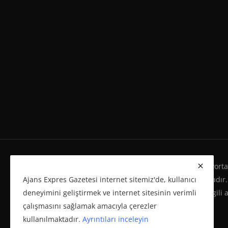
Ajans Expres Gazetesi Copyright © Her Hakkı Haber Portalı
Ajans Expres Gazetesi internet sitemiz'de, kullanıcı
Eserleri Kanunu'na %100 uygun olarak yayınlanmaktadır.
deneyimini geliştirmek ve internet sitesinin verimli
yeniden yayımı ve herhangi bir ortamda basılması, ilgili 
çalışmasını sağlamak amacıyla çerezler
politikasına bağlı olarak önceden yazılı izin gerektirir.
kullanılmaktadır.
Ayrıntıları inceleyin