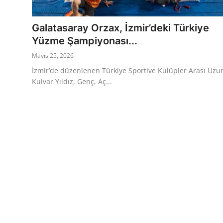
Eğitim
Ekonomi
Galatasaray Orzax, İzmir’deki Türkiye
Yüzme Şampiyonası...
Kütahya
Mayıs 25, 2026
Özel Haber
İzmir’de düzenlenen Türkiye Sportive Kulüpler Arası Uzu
Kulvar Yıldız, Genç, Aç...
Teknoloji
Spor
TBMM Haberleri
Belediye
Sağlık
SON DAKİKA
Asayiş