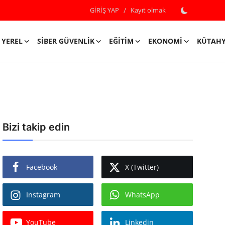
GİRİŞ YAP
/
Kayıt olmak
YEREL
SIBER GÜVENLIK
EĞITIM
EKONOMI
KÜTAH
Bizi takip edin
Facebook
X (Twitter)
Instagram
WhatsApp
YouTube
Linkedin