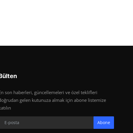
Bülten
En son haberleri, güncellemeleri ve özel teklifleri
doğrudan gelen kutunuza almak için abone listemize
katılın
Abone