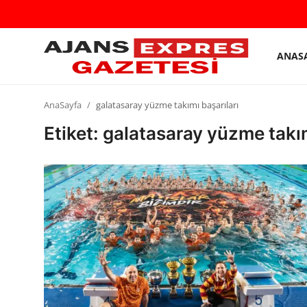
ANAS
GİRİŞ
Kayıt
YAP
olmak
AnaSayfa
galatasaray yüzme takımı başarıları
AnaSayfa
Etiket: galatasaray yüzme takım
Eskişehir Siyaset
Siyaset
Türkiye Gündemi
Yerel
Siber Güvenlik