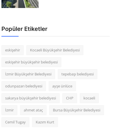
Popüler Etiketler
eskişehir
Kocaeli Büyükşehir Belediyesi
eskişehir büyükşehir belediyesi
İzmir Büyükşehir Belediyesi
tepebaşı belediyesi
odunpazarı belediyesi
ayşe ünlüce
sakarya büyükşehir belediyesi
CHP
kocaeli
İzmir
ahmet ataç
Bursa Büyükşehir Belediyesi
Cemil Tugay
Kazım Kurt