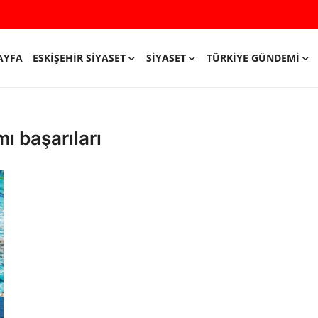
AYFA
ESKIŞEHIR SIYASET
SIYASET
TÜRKIYE GÜNDEMI
ı başarıları