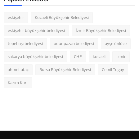
eskişehir
Kocaeli Büyükşehir Belediyesi
eskişehir büyükşehir belediyesi
İzmir Büyükşehir Belediyesi
tepebaşı belediyesi
odunpazarı belediyesi
ayşe ünlüce
sakarya büyükşehir belediyesi
CHP
kocaeli
İzmir
ahmet ataç
Bursa Büyükşehir Belediyesi
Cemil Tugay
Kazım Kurt