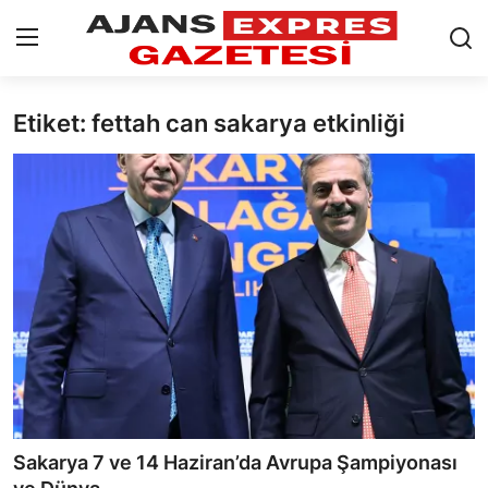
Etiket: fettah can sakarya etkinliği
GİRİŞ YAP
Kayıt olmak
AnaSayfa
Eskişehir Siyaset
Siyaset
Türkiye Gündemi
Yerel
Siber Güvenlik
Sakarya 7 ve 14 Haziran’da Avrupa Şampiyonası
Eğitim