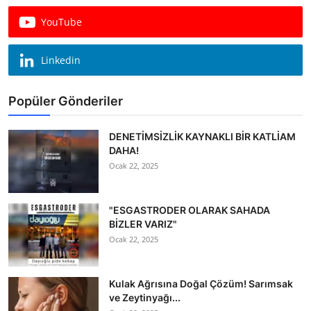
Köşe Yazısı
YouTube
Dernek
Linkedin
Galeri
Popüler Gönderiler
Gastronomi
E-GAZETE
DENETİMSİZLİK KAYNAKLI BİR KATLİAM
DAHA!
Ocak 22, 2025
"ESGASTRODER OLARAK SAHADA
BİZLER VARIZ"
Ocak 22, 2025
Kulak Ağrısına Doğal Çözüm! Sarımsak
ve Zeytinyağı...