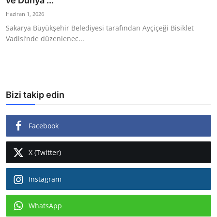
ve Dünya ...
Ekonomi
Haziran 1, 2026
Sakarya Büyükşehir Belediyesi tarafından Ayçiçeği Bisiklet
Kütahya
Vadisi’nde düzenlenec...
Özel Haber
Teknoloji
Bizi takip edin
Spor
TBMM Haberleri
Facebook
Belediye
X (Twitter)
Sağlık
Instagram
SON DAKİKA
Asayiş
WhatsApp