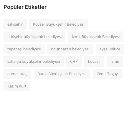
Popüler Etiketler
eskişehir
Kocaeli Büyükşehir Belediyesi
eskişehir büyükşehir belediyesi
İzmir Büyükşehir Belediyesi
tepebaşı belediyesi
odunpazarı belediyesi
ayşe ünlüce
sakarya büyükşehir belediyesi
CHP
kocaeli
İzmir
ahmet ataç
Bursa Büyükşehir Belediyesi
Cemil Tugay
Kazım Kurt