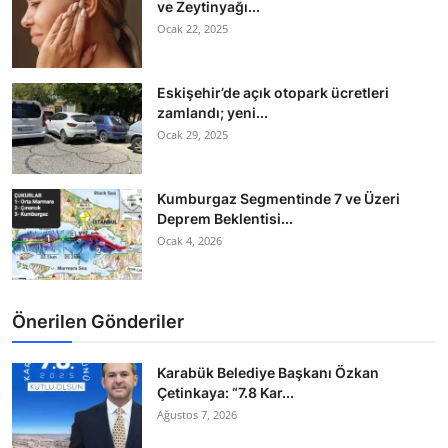
ve Zeytinyağı...
Ocak 22, 2025
Eskişehir’de açık otopark ücretleri
zamlandı; yeni...
Ocak 29, 2025
Kumburgaz Segmentinde 7 ve Üzeri
Deprem Beklentisi...
Ocak 4, 2026
Önerilen Gönderiler
Karabük Belediye Başkanı Özkan
Çetinkaya: “7.8 Kar...
Ağustos 7, 2026