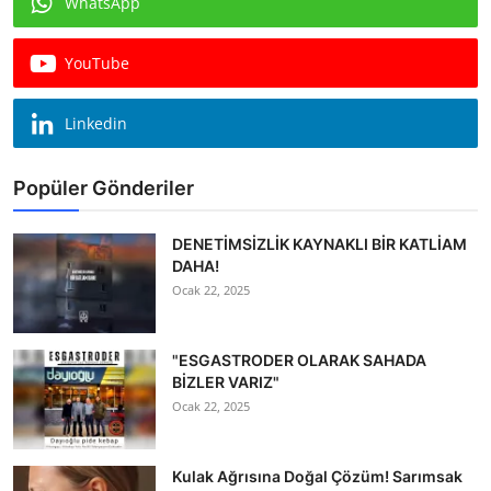
WhatsApp
Köşe Yazısı
YouTube
Dernek
Galeri
Linkedin
Gastronomi
Popüler Gönderiler
E-GAZETE
DENETİMSİZLİK KAYNAKLI BİR KATLİAM
DAHA!
Ocak 22, 2025
"ESGASTRODER OLARAK SAHADA
BİZLER VARIZ"
Ocak 22, 2025
Kulak Ağrısına Doğal Çözüm! Sarımsak