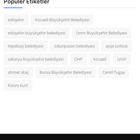
Popüler Etiketler
eskişehir
Kocaeli Büyükşehir Belediyesi
eskişehir büyükşehir belediyesi
İzmir Büyükşehir Belediyesi
tepebaşı belediyesi
odunpazarı belediyesi
ayşe ünlüce
sakarya büyükşehir belediyesi
CHP
kocaeli
İzmir
ahmet ataç
Bursa Büyükşehir Belediyesi
Cemil Tugay
Kazım Kurt