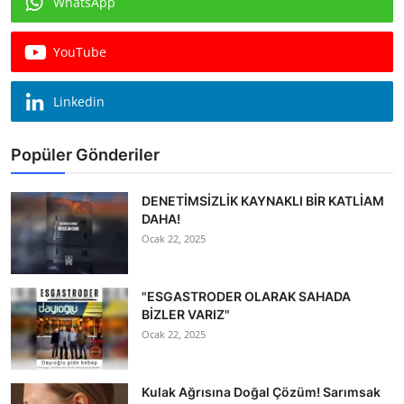
WhatsApp
Köşe Yazısı
YouTube
Dernek
Galeri
Linkedin
Gastronomi
Popüler Gönderiler
E-GAZETE
DENETİMSİZLİK KAYNAKLI BİR KATLİAM
DAHA!
Ocak 22, 2025
"ESGASTRODER OLARAK SAHADA
BİZLER VARIZ"
Ocak 22, 2025
Kulak Ağrısına Doğal Çözüm! Sarımsak