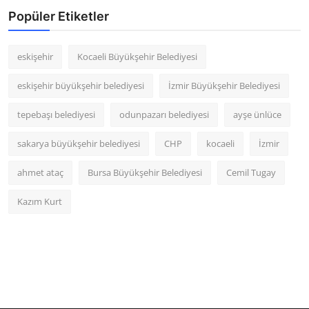
Popüler Etiketler
eskişehir
Kocaeli Büyükşehir Belediyesi
eskişehir büyükşehir belediyesi
İzmir Büyükşehir Belediyesi
tepebaşı belediyesi
odunpazarı belediyesi
ayşe ünlüce
sakarya büyükşehir belediyesi
CHP
kocaeli
İzmir
ahmet ataç
Bursa Büyükşehir Belediyesi
Cemil Tugay
Kazım Kurt