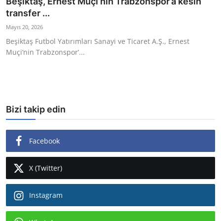
Beşiktaş, Ernest Muçi’nin Trabzonspor’a kesin
transfer ...
Ekonomi
Mayıs 20, 2026
Kütahya
Beşiktaş Futbol Yatırımları Sanayi ve Ticaret A.Ş., Ernest
Muçi’nin Trabzonspor’...
Özel Haber
Teknoloji
Spor
Bizi takip edin
TBMM Haberleri
Facebook
Belediye
Sağlık
X (Twitter)
SON DAKİKA
Instagram
Asayiş