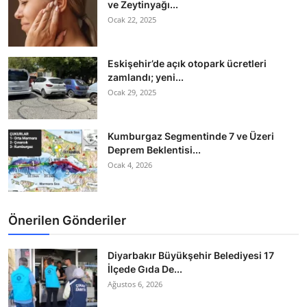
ve Zeytinyağı...
Ocak 22, 2025
Eskişehir’de açık otopark ücretleri
zamlandı; yeni...
Ocak 29, 2025
Kumburgaz Segmentinde 7 ve Üzeri
Deprem Beklentisi...
Ocak 4, 2026
Önerilen Gönderiler
Diyarbakır Büyükşehir Belediyesi 17
İlçede Gıda De...
Ağustos 6, 2026