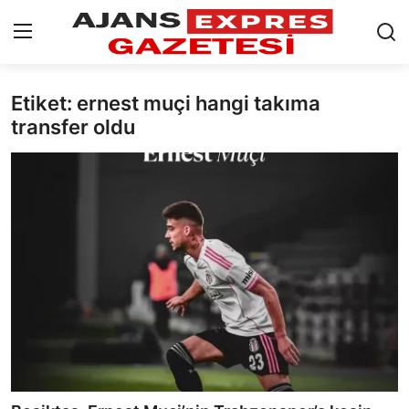
Etiket: ernest muçi hangi takıma
GİRİŞ YAP
Kayıt olmak
transfer oldu
AnaSayfa
Eskişehir Siyaset
Siyaset
Türkiye Gündemi
Yerel
Siber Güvenlik
Eğitim